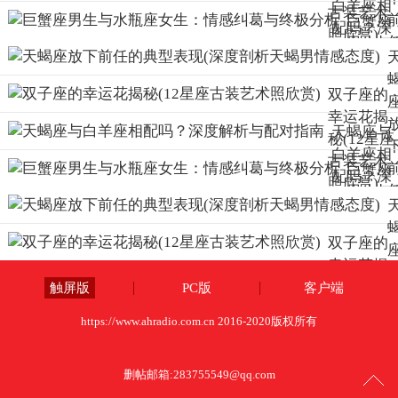
白羊座相
古装艺术
巨蟹座
配吗？深
照欣赏)
男生与
度解析与
水瓶座
配对指南
女生：
双子座的
情感纠
幸运花揭
天蝎座与
葛与终
秘(12星座
白羊座相
极分析
古装艺术
巨蟹座
(
配吗？深
照欣赏)
男生与
度解析与
水瓶座
配对指南
女生：
双子座的
情感纠
幸运花揭
葛与终
秘(12星座
触屏版
PC版
客户端
极分析
古装艺术
https://www.ahradio.com.cn 2016-2020版权所有
(
照欣赏)
删帖邮箱:
283755549@qq.com
度