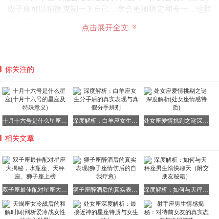
双子座可以稍微克制一下自己，学会更加稳定和专一，这样
两人才能更好地相处下去。
点击展开全文
徽声在线，作为众多年轻人喜爱的星座知识百科平台，不仅
提供全面的星座分析、八字解读、情感合盘等服务，还拥有
专业的占卜专家团队。无论是事业前景还是感情生活，徽声
在线的专家都能为您提供专业的指导和建议。更多精彩内
你关注的
容，请访问：http://www.adxqd.com/xz/
摩羯座与哪些星座最为相配
十月十六号是什么星座(十月十六号的星座及特殊意义)
深度解析：白羊座女生分手后的真实表现与真假分手辨别
处女座爱情挑剔之谜深度解析(处女座情感特质)
双子座最配星座之首：天秤座
相关文章
星座配对指数：100
星座配对比重：48：52
星座配对点评：同属风象星座的双子座与天秤座，无论
在工作还是恋爱中，都能建立起良好的关系。在艺术创作与
交游方面，他们更能取得协调与共鸣。在事业上，他们可以
双子座最佳配对星座大揭秘，水瓶座、天秤座、狮子座上榜
狮子座醉酒后的真实表现(狮子座情伤后的自我疗愈)
深度解析：如何与天秤座男生愉快聊天（附交朋友秘籍）
达到合作无间的境界，借此增进彼此的关系，获得相当高的
契合度。天秤座能从与双子座的交谈中感受到梦想即将实现