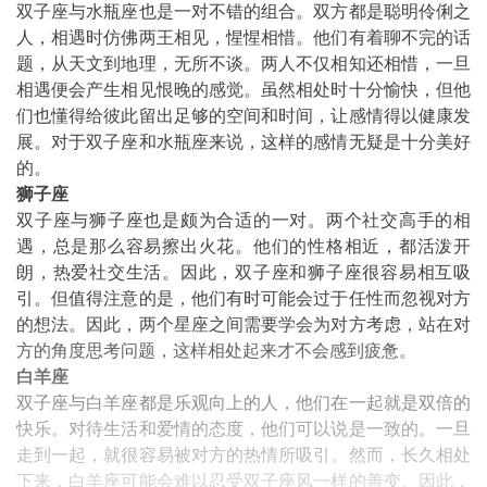
双子座与水瓶座也是一对不错的组合。双方都是聪明伶俐之
人，相遇时仿佛两王相见，惺惺相惜。他们有着聊不完的话
题，从天文到地理，无所不谈。两人不仅相知还相惜，一旦
相遇便会产生相见恨晚的感觉。虽然相处时十分愉快，但他
们也懂得给彼此留出足够的空间和时间，让感情得以健康发
展。对于双子座和水瓶座来说，这样的感情无疑是十分美好
的。
狮子座
双子座与狮子座也是颇为合适的一对。两个社交高手的相
遇，总是那么容易擦出火花。他们的性格相近，都活泼开
朗，热爱社交生活。因此，双子座和狮子座很容易相互吸
引。但值得注意的是，他们有时可能会过于任性而忽视对方
的想法。因此，两个星座之间需要学会为对方考虑，站在对
方的角度思考问题，这样相处起来才不会感到疲惫。
白羊座
双子座与白羊座都是乐观向上的人，他们在一起就是双倍的
快乐。对待生活和爱情的态度，他们可以说是一致的。一旦
走到一起，就很容易被对方的热情所吸引。然而，长久相处
下来，白羊座可能会难以忍受双子座风一样的善变。因此，