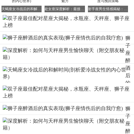
的喜悦，而双子座只要与天秤座在一起，就觉得未来充满光
明和希望。若能具备经济基础，他们踏上红毯的可能性极
天蝎座女冷战后的和解时间(剖析爱冷战女性的内心世界)
处女座深度解析：最接近神的星座特质与女生魅力
射手座男生情感揭秘：对待前女友的真实态度与挽回策略
大。
双子座最配星座之二：水瓶座
配对指数：100
狮
配对比重：52：48
子
配对点评：两个同属风象星座的双子座与水瓶座，很容
座
易产生一种相知相惜的感觉，进而敞开心胸接纳对方。他们
醉
是一个开朗潇洒的组合，水瓶座是天生聪明优秀的好学生或
酒
好老师，擅长于流行信息、新闻、数理化、计算机等领域，
后
是个聪明绝顶的人物。而双子座的脑筋则不停地动来动去，
的
不断地从一个概念跳到另一个概念。他们实在需要恒心和稳
真
定，这点可以从水瓶座身上汲取能量。不仅在爱情中如此，
实
在人际关系中也是如此。因此，水瓶座是双子座的绝配。
表
双子座最配星座之三：狮子座
狮
现
配对指数：90
子
(狮
配对比重：44：56
座
子
配对点评：风象星座的双子座与华丽贵气的狮子座，同
醉