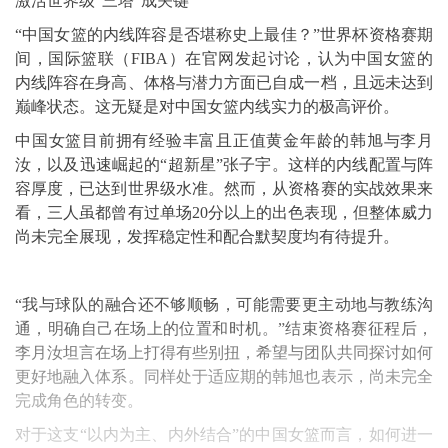
激活世界级“三塔”成关键
“中国女篮的内线阵容是否堪称史上最佳？”世界杯资格赛期
间，国际篮联（FIBA）在官网发起讨论，认为中国女篮的
内线阵容在身高、体格与潜力方面已自成一档，且远未达到
巅峰状态。这无疑是对中国女篮内线实力的极高评价。
中国女篮目前拥有经验丰富且正值黄金年龄的韩旭与李月
汝，以及迅速崛起的“超新星”张子宇。这样的内线配置与阵
容厚度，已达到世界级水准。然而，从资格赛的实战效果来
看，三人虽都曾有过单场20分以上的出色表现，但整体威力
尚未完全展现，发挥稳定性和配合默契度均有待提升。
“我与球队的融合还不够顺畅，可能需要更主动地与教练沟
通，明确自己在场上的位置和时机。”结束资格赛征程后，
李月汝坦言在场上打得有些别扭，希望与团队共同探讨如何
更好地融入体系。同样处于适应期的韩旭也表示，尚未完全
完成角色的转变。
对于这支“以内为主、内外结合”的中国女篮而言，如何进一