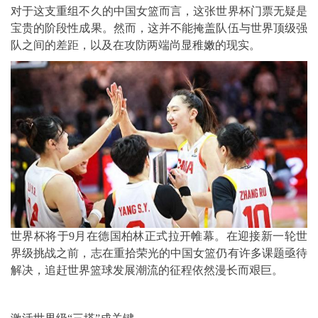
对于这支重组不久的中国女篮而言，这张世界杯门票无疑是
宝贵的阶段性成果。然而，这并不能掩盖队伍与世界顶级强
队之间的差距，以及在攻防两端尚显稚嫩的现实。
世界杯将于9月在德国柏林正式拉开帷幕。在迎接新一轮世
界级挑战之前，志在重拾荣光的中国女篮仍有许多课题亟待
解决，追赶世界篮球发展潮流的征程依然漫长而艰巨。