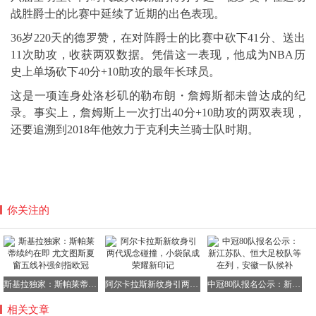
战胜爵士的比赛中延续了近期的出色表现。
36岁220天的德罗赞，在对阵爵士的比赛中砍下41分、送出
11次助攻，收获两双数据。凭借这一表现，他成为NBA历
史上单场砍下40分+10助攻的最年长球员。
这是一项连身处洛杉矶的勒布朗・詹姆斯都未曾达成的纪
录。事实上，詹姆斯上一次打出40分+10助攻的两双表现，
还要追溯到2018年他效力于克利夫兰骑士队时期。
你关注的
斯基拉独家：斯帕莱蒂续约在即 尤文图斯夏窗五线补强剑指欧冠
阿尔卡拉斯新纹身引两代观念碰撞，小袋鼠成荣耀新印记
中冠80队报名公示：新江苏队、恒大足校队等在列，安徽一队候补
相关文章