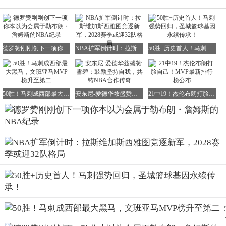
德罗赞刚刚创下一项你本以为会属于勒布朗・詹姆斯的NBA纪录
NBA扩军倒计时：拉斯维加斯西雅图竞逐新军，2028赛季或迎32队格局
50胜+历史首人！马刺强势回归，圣城篮球基因永续传承！
50胜！马刺成西部最大黑马，文班亚马MVP榜升至第二
安东尼-爱德华兹盛赞雪碧：鼓励坚持自我，共铸NBA合作传奇
21中19！杰伦布朗打脸自己！MVP最新排行榜公布