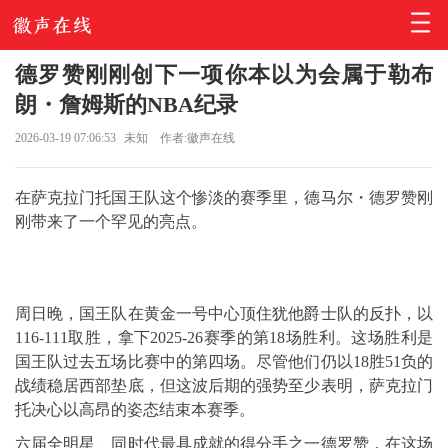
德罗赞刚刚创下一项你本以为会属于勒布
朗・詹姆斯的NBA纪录
2026-03-19 07:06:53
未知
作者:徽声在线
在萨克拉门托国王队这个惨淡的赛季里，德马尔・德罗赞刚
刚带来了一个罕见的亮点。
周日晚，国王队在黄金一号中心顶住犹他爵士队的反扑，以
116-111取胜，拿下2025-26赛季的第18场胜利。这场胜利是
国王队过去五场比赛中的第四场。尽管他们仍以18胜51负的
战绩稳居西部垫底，但这波后期的强势至少表明，萨克拉门
托决心以高昂的姿态结束本赛季。
六届全明星、同时代最具成就的得分手之一德罗赞，在这场