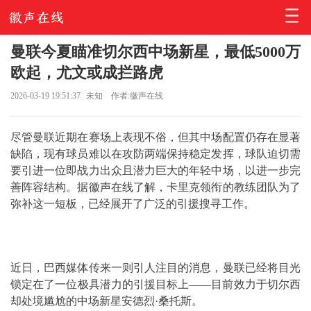
曼联今夏瞄准切尔西中场新星，最低5000万
欧起，尤文或成拦路虎
2026-03-19 19:51:37
未知
作者:徽声在线
尽管曼联近期在赛场上表现不俗，但其中场配置仍存在显著
缺陷，现有球员难以在攻防两端保持稳定发挥，球队迫切需
要引进一位即战力出众且潜力巨大的年轻中场，以进一步完
善阵容结构。据徽声在线了解，卡里克领衔的教练团队为了
弥补这一短板，已经展开了广泛的引援搜寻工作。
近日，巴西媒体传来一则引人注目的消息，曼联已经将目光
锁定在了一位极具潜力的引援目标上——目前效力于切尔西
却处境尴尬的中场新星安德烈·
桑托斯
。