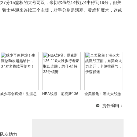
27分15篮板的大号两双，米切尔虽然14投仅4中得到19分，但关
，骑士将迎来连续三个主场，对手分别是活塞、黄蜂和魔术，这或
威少再创辉煌！生涯总
NBA战报：尼克斯136-
全美聚焦！湖火大战激
助攻超越纳什，37岁老
110大胜步行者豪取四
战正酣，东契奇火力全
责任编辑：
将续写传奇！
连胜，约什-哈特33分领
开，卡佩拉硬气，伊森
衔
低迷
队友助力