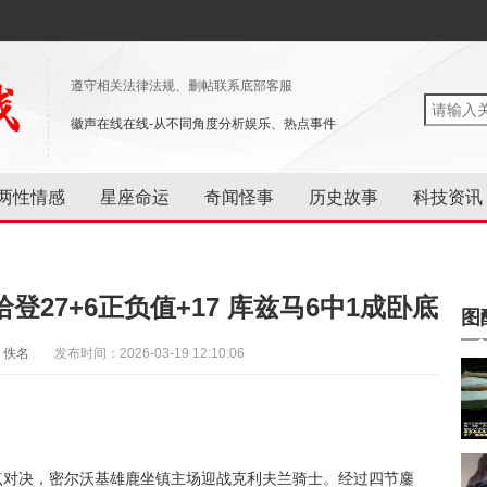
遵守相关法律法规、删帖联系底部客服
徽声在线在线-从不同角度分析娱乐、热点事件
两性情感
星座命运
奇闻怪事
历史故事
科技资讯
27+6正负值+17 库兹马6中1成卧底
图
：佚名
发布时间：2026-03-19 12:10:06
焦点对决，密尔沃基雄鹿坐镇主场迎战克利夫兰骑士。经过四节鏖