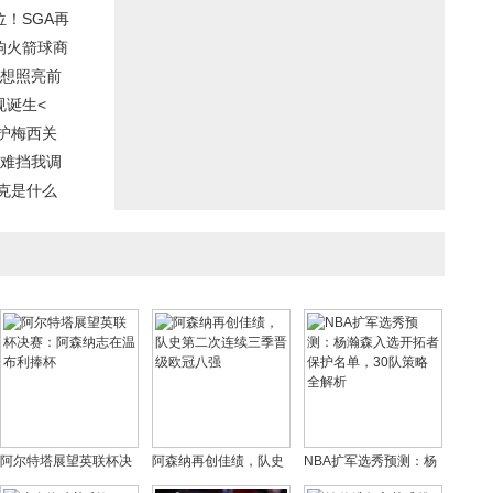
！SGA再
影响火箭球商
梦想照亮前
规诞生<
护梅西关
夹难挡我调
克是什么
阿尔特塔展望英联杯决
阿森纳再创佳绩，队史
NBA扩军选秀预测：杨
赛：阿森纳志在温布利
第二次连续三季晋级欧
瀚森入选开拓者保护名