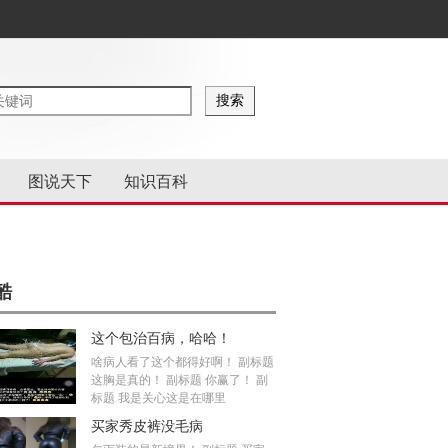
图说天下
知识百科
酷
这个包治百病，哈哈！
啥病人看了这个都得好啊！ 副标题
这胸是真的！ 副标题 你赢了！ 副
标题 我是关心这是在哪里
买家秀皮裤没毛病