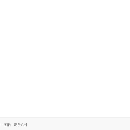
科
-
图酷
-
娱乐八卦