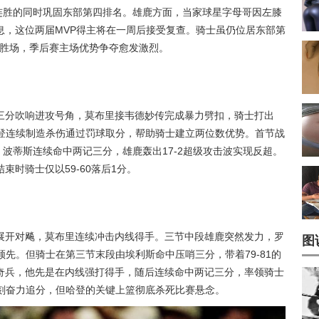
手两连胜的同时巩固东部第四排名。雄鹿方面，当家球星字母哥因左膝
息，这位两届MVP得主将在一周后接受复查。骑士虽仍位居东部第
个胜场，季后赛主场优势争夺愈发激烈。
三分吹响进攻号角，莫布里接韦德妙传完成暴力劈扣，骑士打出
哈登连续制造杀伤通过罚球取分，帮助骑士建立两位数优势。首节战
变，波蒂斯连续命中两记三分，雄鹿轰出17-2超级攻击波实现反超。
时骑士仅以59-60落后1分。
展开对飚，莫布里连续冲击内线得手。三节中段雄鹿突然发力，罗
图
领先。但骑士在第三节末段由埃利斯命中压哨三分，带着79-81的
奇兵，他先是在内线强打得手，随后连续命中两记三分，率领骑士
时刻奋力追分，但哈登的关键上篮彻底杀死比赛悬念。