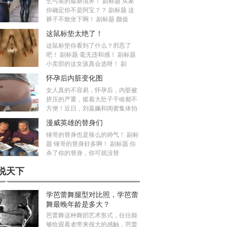
乞丐装的最新境界！ 副标题 买家
你确定你不是阿宝？？ 副标题 这
裤子不敢坐下啊！ 副标题 颜值
这鼠标垫太绝了！
这鼠标垫你看到了什么？邪恶了
吧！ 副标题 毫无违和感！ 副标题
小卖部的这女孩真会选呀！ 副
怀孕后内脏变化图
女人真的不容易，怀孕后，内脏被
挤压的严重，挺着大肚子干啥都不
方便！近日，刘嘉姵和闺蜜集体拍
漫威英雄的替身们
锤哥的替身也是辣么的帅气！ 副标
题 锤哥的替身好多啊！ 副标题 你
杀了你的替身，你可就没替
说天下
学芭蕾舞腿型对比照，学芭蕾
舞最晚年龄是多大？
芭蕾舞这种舞蹈艺术形式，往往能
够给观看者带来很大的感触，芭蕾