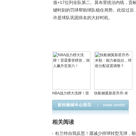
值+17位列全队第二。莫布里统治内线，贡献
键时刻的罚球帮助球队稳住局势。此役过后
许是球队巩固排名的大好时机。
NBA战力榜大洗牌！雷
快船侧翼新星乔丹-米
霆重登榜首，湖人飙升
勒：能力被低估，球权
至第六！
分配或需调整？
相关阅读
杜兰特自我反思！愿减少持球转型无球，盼