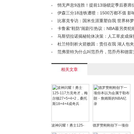
破解困境< /a>
悄无声息9连胜！提前13场锁定季后赛席位
破NBA纪录，MVP之争已无悬念< /a>
伊森三分18连铁遭喷：1500万都不值 
先发该给谢泼德< /a>
比塞克专访：国米生涯重塑自我 世界杯
行路< /a>
卡鲁索“鞋防”闹剧引热议：NBA最另类犯
/a>
马斯切拉诺揭秘轮休决策：人工草皮成保
键因素< /a>
杜兰特剖析火箭败因：责任在我 湖人包
整决心< /a>
范弗里特为什么叫范乔丹，范乔丹和德雷
关系< /a>
相关文章
波神闪耀！勇士125-
德罗赞刚刚创下一项你
117力克奇才，梅尔顿
本以为会属于勒布朗・