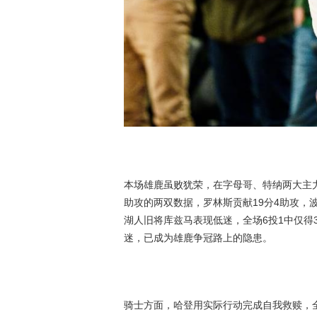
本场雄鹿虽败犹荣，在字母哥、特纳两大主力
助攻的两双数据，罗林斯贡献19分4助攻，波
湖人旧将库兹马表现低迷，全场6投1中仅得3
迷，已成为雄鹿争冠路上的隐患。
骑士方面，哈登用实际行动完成自我救赎，全场