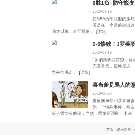
8胜1负+防守蜕
2026-03-19
在NBA西部联盟的激
若是在一个月前抛出这
嗤之以鼻，甚至觉得 ...
[详细]
0-6惨败！J罗
2026-03-19
J罗的美职联首秀，竟
完美首秀，最终却连一
之差彻底击 ...
[详细]
喜当爹是骂人的
2019-06-23
喜当爹虽然和恭喜当爹
为一个特殊事件，网友
事人很恼火的事，当然，网络新词刚一出来，
首页
-
娱乐圈事
-