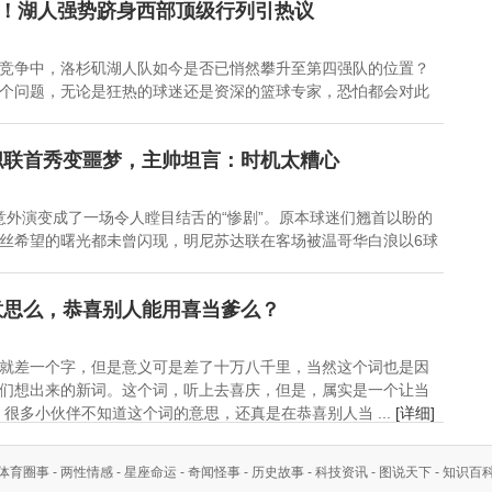
变！湖人强势跻身西部顶级行列引热议
烈竞争中，洛杉矶湖人队如今是否已悄然攀升至第四强队的位置？
个问题，无论是狂热的球迷还是资深的篮球专家，恐怕都会对此
美职联首秀变噩梦，主帅坦言：时机太糟心
意外演变成了一场令人瞠目结舌的“惨剧”。原本球迷们翘首以盼的
丝希望的曙光都未曾闪现，明尼苏达联在客场被温哥华白浪以6球
意思么，恭喜别人能用喜当爹么？
就差一个字，但是意义可是差了十万八千里，当然这个词也是因
们想出来的新词。这个词，听上去喜庆，但是，属实是一个让当
很多小伙伴不知道这个词的意思，还真是在恭喜别人当 ...
[详细]
体育圈事
-
两性情感
-
星座命运
-
奇闻怪事
-
历史故事
-
科技资讯
-
图说天下
-
知识百