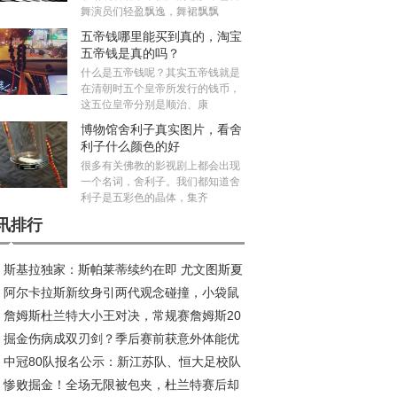
舞演员们轻盈飘逸，舞裙飘飘
五帝钱哪里能买到真的，淘宝
五帝钱是真的吗？
什么是五帝钱呢？其实五帝钱就是
在清朝时五个皇帝所发行的钱币，
这五位皇帝分别是顺治、康
博物馆舍利子真实图片，看舍
利子什么颜色的好
很多有关佛教的影视剧上都会出现
一个名词，舍利子。我们都知道舍
利子是五彩色的晶体，集齐
讯排行
斯基拉独家：斯帕莱蒂续约在即 尤文图斯夏
阿尔卡拉斯新纹身引两代观念碰撞，小袋鼠
五线补强剑指欧冠
詹姆斯杜兰特大小王对决，常规赛詹姆斯20
荣耀新印记
掘金伤病成双刃剑？季后赛前获意外体能优
11负，季后赛谁更胜一筹？
中冠80队报名公示：新江苏队、恒大足校队
成秘密武器
惨败掘金！全场无限被包夹，杜兰特赛后却
在列，安徽一队候补