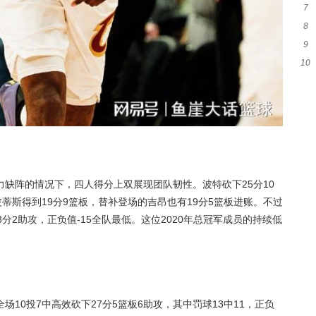
7
被
8
布
9
+1
10
力
细
缺阵的情况下，四人得分上双展现团队韧性。波特砍下25分10
蒂斯得到19分9篮板，替补登场的吉昂也有19分5篮板进账。不过
分2助攻，正负值-15全队最低。这位2020年总冠军成员的持续低
10投7中高效砍下27分5篮板6助攻，其中罚球13中11，正负