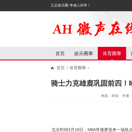
立足娱乐圈·争做八卦帝！
首页
娱乐圈事
体育圈事
首页
>
体育圈事
>
骑士力克雄鹿巩固前四！哈登
来源：未知
作者
北京时间3月18日，NBA常规赛迎来一场