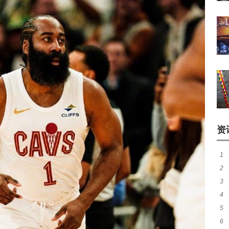
资
1
2
窗
3
成
4
胜
5
势
6
等