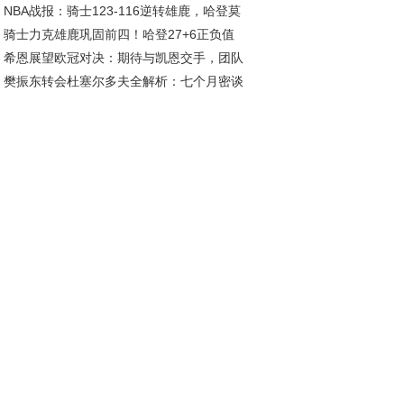
NBA战报：骑士123-116逆转雄鹿，哈登莫
批评，乌度卡让人寒心
骑士力克雄鹿巩固前四！哈登27+6正负值
利联手发威
希恩展望欧冠对决：期待与凯恩交手，团队
7 库兹马6中1成卧底
樊振东转会杜塞尔多夫全解析：七个月密谈
量是关键
节曝光 四大诱因揭秘