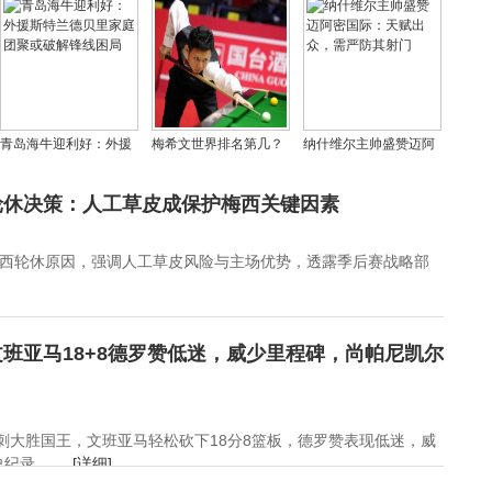
捧杯
冠八强
单，30队策略全解析
青岛海牛迎利好：外援
梅希文世界排名第几？
纳什维尔主帅盛赞迈阿
斯特兰德贝里家庭团聚
梅希文老婆魏莹莹资料
密国际：天赋出众，需
或破解锋线困局
照片
严防其射门
轮休决策：人工草皮成保护梅西关键因素
西轮休原因，强调人工草皮风险与主场优势，透露季后赛战略部
班亚马18+8德罗赞低迷，威少里程碑，尚帕尼凯尔
马刺大胜国王，文班亚马轻松砍下18分8篮板，德罗赞表现低迷，威
录。 ...
[详细]