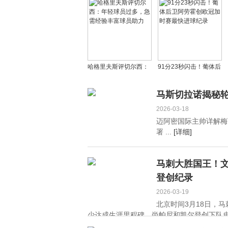
27+5+4+2，桑托斯
詹姆斯的NBA纪录
18+4+4成奇兵
哈格里夫斯评切尔西：
91分23秒闪击！葡体后
年轻球员过多，急需经
卫阿劳霍创欧冠加时赛
验丰富球员助力
最快进球纪录
马斯切拉诺揭秘
2026-03-18
迈阿密国际主帅详解梅
署 ...
[详细]
马刺大胜国王！文
登创纪录
2026-03-19
北京时间3月18日，
少达成生涯里程碑，尚帕尼和凯尔登创下队史纪