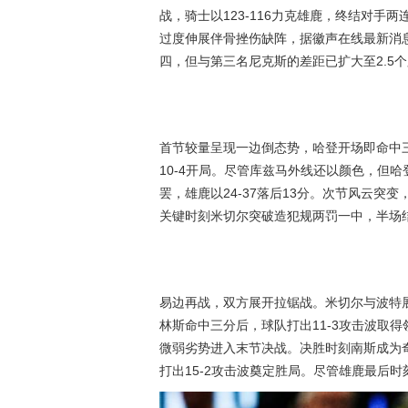
战，骑士以123-116力克雄鹿，终结对
过度伸展伴骨挫伤缺阵，据徽声在线最新消
四，但与第三名尼克斯的差距已扩大至2.5
首节较量呈现一边倒态势，哈登开场即命中
10-4开局。尽管库兹马外线还以颜色，但
罢，雄鹿以24-37落后13分。次节风云突
关键时刻米切尔突破造犯规两罚一中，半场结束
易边再战，双方展开拉锯战。米切尔与波特
林斯命中三分后，球队打出11-3攻击波取得
微弱劣势进入末节决战。决胜时刻南斯成为
打出15-2攻击波奠定胜局。尽管雄鹿最后