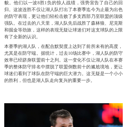
貌。他们以一波8胜1负的惊人战绩，强势宣告了自己的回
归。这波连胜不仅让湖人队打出了本赛季迄今为止最为出色
的防守表现，更让他们轻松击败了多支西部乃至联盟的顶级
强队。在过去的八天里，湖人队先后战胜了森林狼、尼克斯
和掘金等劲旅，这样的表现无疑让球迷们对这支球队的上限
有了全新的认识。
本赛季的湖人队，在配合默契度上达到了前所未有的高度，
尤其是在防守端。据统计，过去10场比赛中，湖人队的防守
效率已经跻身联盟前十之列。这一变化不仅让湖人队在本赛
季的整体防守排名中摆脱了联盟倒数前十的尴尬境地，更让
球迷们看到了球队在防守端的巨大潜力。这无疑是一个小小
的胜利，但也是湖人队走向复兴的重要一步。