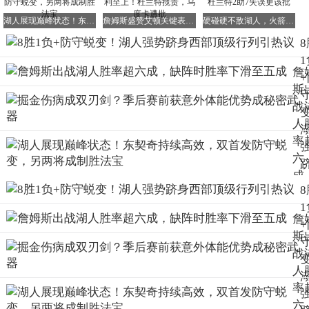
湖人展现巅峰状态！东契奇持续高效，双首发防守蜕变，另两将成制胜法宝
詹姆斯盛赞艾顿关键表现，东契奇直言球队胜利至上！杜兰特揽责，乌度卡遭批
硬碰硬不敌湖人，火箭3大问题扎眼！两人比杜兰特2助7失误更该批
詹
斯
战
人
率
六
成
缺
时
詹
率
斯
滑
战
五
人
率
六