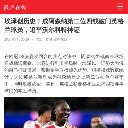
埃泽创历史！成阿森纳第二位四线破门英格
兰球员，追平沃尔科特神迹
2026-03-18 20:29:47
未知
作者:徽声在线
在欧冠1/8决赛次回合的焦点对决中，阿森纳坐镇酋长球场
迎战勒沃库森。比赛进行到上半场时，埃泽以一记势大力沉
的射门打破僵局，帮助枪手取得领先优势。根据权威数据统
计，这位英格兰新星成为阿森纳历史上第二位在单个赛季
中，同时攻破欧冠、英超、英格兰联赛杯和足总杯四项赛事
球门的本土球员。