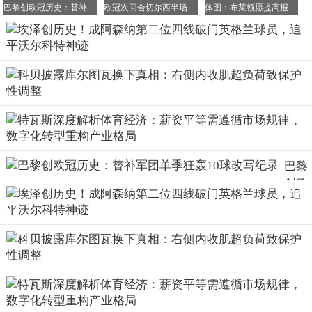
巴黎创欧冠历史：替补军团单季狂轰10球改写纪录
欧冠次回合切尔西半场0-2陷绝境，斯坦福桥惊现球迷提前退场潮
体图：布莱顿愿提高报价，赛义德-马拉父母基本认可球员转会
巴黎
创欧
冠历
史：
替补
军团
单季
狂轰
10球