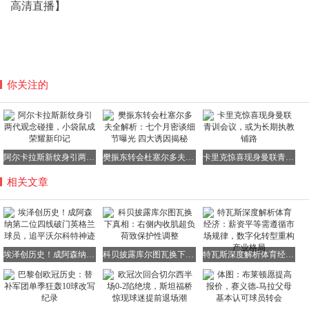
高清直播】
你关注的
阿尔卡拉斯新纹身引两代观念碰撞，小袋鼠成荣耀新印记
樊振东转会杜塞尔多夫全解析：七个月密谈细节曝光 四大诱因揭秘
卡里克惊喜现身曼联青训会议，或为长期执教铺路
相关文章
埃泽创历史！成阿森纳第二位四线破门英格兰球员，追平沃尔科特神迹
科贝披露库尔图瓦换下真相：右侧内收肌超负荷致保护性调整
特瓦斯深度解析体育经济：薪资平等需遵循市场规律，数字化转型重构产业格局