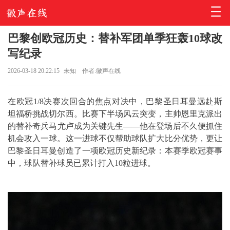
巴黎创欧冠历史：替补军团单季狂轰10球改
写纪录
2026-03-18 20:22:15
未知
作者:徽声在线
在欧冠1/8决赛次回合的焦点对决中，巴黎圣日耳曼远赴斯
坦福桥挑战切尔西。比赛下半场风云突变，主帅恩里克派出
的替补奇兵马尤卢成为关键先生——他在登场后不久便抓住
机会攻入一球。这一进球不仅帮助球队扩大比分优势，更让
巴黎圣日耳曼创造了一项欧冠历史新纪录：本赛季欧冠赛事
中，球队替补球员已累计打入10粒进球。