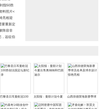
剑指50胜
资料照片<
椅亮相迎
需要重新定
黎阵容非
巴，远征伯
巴黎圣日耳曼欧冠100
太阳报：曼联计划今夏
山西崇德荣海新赛季球
胜创法国足坛新纪录
出售奥纳纳和巴因迪尔
员名单及球衣设计惊艳
亮相