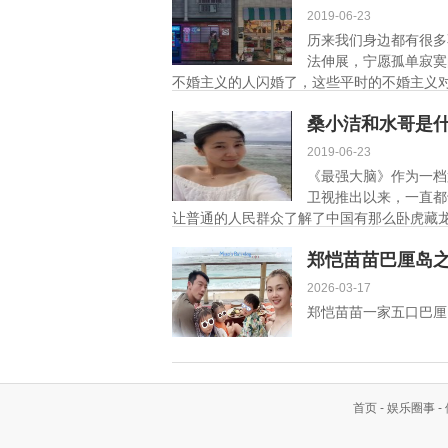
2019-06-23
历来我们身边都有很多
法伸展，宁愿孤单寂寞
不婚主义的人闪婚了，这些平时的不婚主义对家
桑小洁和水哥是
2019-06-23
《最强大脑》作为一档
卫视推出以来，一直都
让普通的人民群众了解了中国有那么卧虎藏龙
郑恺苗苗巴厘岛之
2026-03-17
郑恺苗苗一家五口巴厘岛
首页
-
娱乐圈事
-