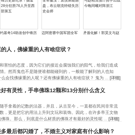
约基奇14助攻创中锋历
迈阿密赛中国军团全军
矛盾化解！郭昊文与赵
史新纪录！掘金28分狂
覆没：袁悦体能崩盘，
柏清预计携手出战今晚
胜76人升至西部第五
布云朝克特错失历史会
同曦对阵浙江
重的人，佛缘重的人有啥症状？
师
和害怕的态度，因为它们的接近会腐蚀我们的阳气，给我们造成
情。然而鬼也不是随便谁都能碰到的，一般能了解到的人也知
会找佛缘重的人呢？还有佛缘重的人有啥症状？ 鬼为 ...
[详细]
好有灵性，手串佛珠12颗和13分别什么含义
随手拿着的记数的法器，并且，从古至今，一直都在民间非常流
数，更是把它的用法上升到文玩和装饰。因此，在许多帝王文物
佛珠。那么，到底是什么材质的佛珠才有最好的灵性呢 ...
[详细]
很多最后都闪婚了，不婚主义对家庭有什么影响？