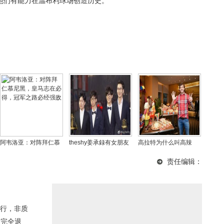
他们有能力在温布利球场创造历史。
阿韦洛亚：对阵拜仁慕
theshy姜承録有女朋友
高拉特为什么叫高辣
尼黑，皇马志在必得，
吗，theshy为什么叫小
条，他是谁引进的？
责任编辑：
冠军之路必经强敌
炫神？
行，非质
“完全退