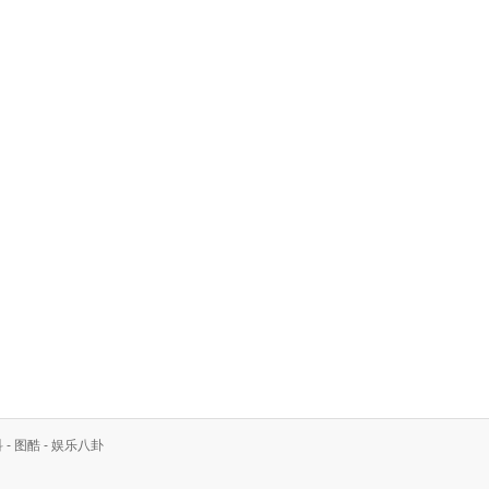
科
-
图酷
-
娱乐八卦