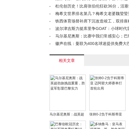
赛”标准< /a>
杜伦创历史！比肩张伯伦狂砍36分，活塞
冲击东部霸主！< /a>
梅希文世界排名第几？梅希文老婆魏莹莹
/a>
铁西体育场替补席下沉改造竣工，双排座
中超新赛季< /a>
波尔津吉斯力挺库里争GOAT：小球时代
义历史最佳？< /a>
马尔基尼奥斯：比赛中我们常感安心；巴
为守分而设< /a>
徽声在线：曼联为400名球迷提供免费大
恩茅斯< /a>
相关文章
马尔基尼奥斯：战英超
张帅0-2负于科斯蒂亚
劲旅挑战重重，胜蓝军
迈阿密大师赛单打首轮
彰显巴黎实力
出局