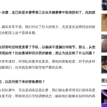
一决赛，这已经是本赛季第三次在关键赛事中取得胜利了。此刻您
，确实非常不易。我们付出了巨大的努力，尤其是在这两回合的较
全配得上这个晋级名额。​
在回答时还特意查看了手机，以确保不遗漏任何细节。那么，从您
表现如何？比如曼城和切尔西的惨败，您认为这反映了什么问题？
争异常激烈，对球队的要求也更高。赛程的密集程度、对手的多样
醒我们，任何疏忽都可能导致严重的后果。​
图
态，以应对接下来的密集赛程？
入到比赛中。无论是训练还是比赛，我们都会要求球员们保持高度
恢复手段，帮助球员们尽快调整状态，确保他们能够在短时间内再