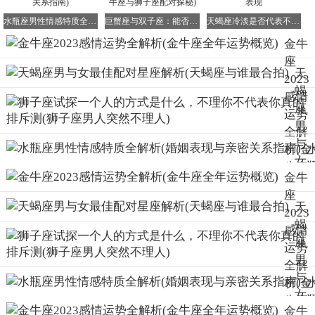
水瓶座男性情感特质全解析(婚姻表现与亲密关系指南)
巨蟹座与双子座：能否携手共赴爱情之旅(金牛座与狮子座配对探秘)
天蝎座冷淡是否代表不爱？深度解析天蝎情感表现
金牛
座
天
2023
蝎
感情
座
运势
男
全解
与
析(金
女
牛座
金牛
最
全年
座
佳
运势
天
2023
配
概览)
蝎
感情
对
座
运势
星
男
全解
座
与
析(金
解
女
牛座
析
金牛
最