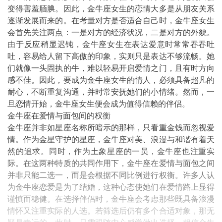
变得害羞腼腆。因此，金牛座女生的恋情大多是从朋友关系
逐渐发展而来的。在考量对方是否适合自己时，金牛座女生
会首先关注两点：一是对方的经济状况，二是对方的外貌。
由于反应稍显迟钝，金牛座女生在表达爱意时常常吞吞吐
吐，容易给人留下高傲的印象，实则只是表达不够流畅。她
们就像一头固执的牛，难以轻易开启爱情之门，且有时方向
感不佳。因此，要成为金牛座女生的情人，必须具备超凡的
耐心，不断重复沟通，并时常安抚她们的小情绪。然而，一
旦恋情开始，金牛座女生便会成为值得信赖的伴侣。
金牛座在爱情与面包间的权衡
金牛座并非如星座名称所暗示的那样，只看重金钱而忽视爱
情。作为金星守护的星座，金牛座对美、浪漫与和谐有着天
然的追求。同时，作为土象星座的一员，金牛座也注重实
际。在这两种特质的共同作用下，金牛座在爱情与面包之间
并非只能二选一，而是会根据不同比例进行权衡。许多人认
为金牛座恋爱是为了结婚，这种心态使她们在爱情路上显得
谨慎而稳健。在选择伴侣时，金牛座会考虑那些既具备浪漫
情怀又注重实际的人选。若筛选后仍有多个合适对象，那无