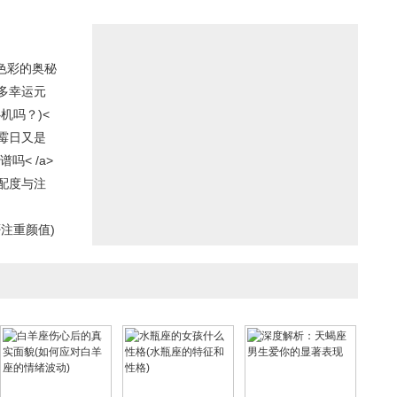
与色彩的奥秘
多幸运元
机吗？)<
霉日又是
< /a>
配度与注
注重颜值)