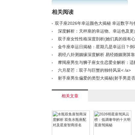
相关阅读
双子座2026年幸运颜色大揭秘 幸运数字
< /a>
深度解析：天秤座的幸运物、幸运色及更
素< /a>
双子座女性性格深度剖析(她们真的很有心
/a>
金牛座幸运日揭秘：星期几是幸运日？倒
何时？< /a>
易经八卦测姻缘深度解析 易经婚姻测算靠谱吗
摩羯座男生与狮子座女生恋爱全解析：适
意事项< /a>
六月星芒：双子与巨蟹的独特风采< /a>
射手座男生偏爱的类型大揭秘(射手男是否
< /a>
相关文章