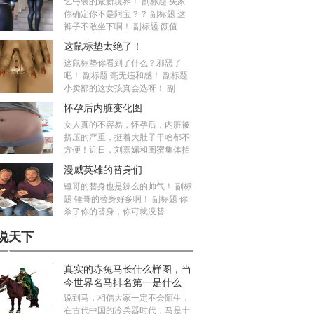
乞丐装的最新境界！ 副标题 买家
你确定你不是阿宝？？ 副标题 这
裤子不敢坐下啊！ 副标题 颜值
这鼠标垫太绝了！
这鼠标垫你看到了什么？邪恶了
吧！ 副标题 毫无违和感！ 副标题
小卖部的这女孩真会选呀！ 副
怀孕后内脏变化图
女人真的不容易，怀孕后，内脏被
挤压的严重，挺着大肚子干啥都不
方便！近日，刘嘉姵和闺蜜集体拍
漫威英雄的替身们
锤哥的替身也是辣么的帅气！ 副标
题 锤哥的替身好多啊！ 副标题 你
杀了你的替身，你可就没替
说天下
真实的赤兔马长什么样图，当
今世界名马排名第一是什么
马？
说到马，相信大家一定不会陌生，
在古代中国的冷兵器时代，马是十