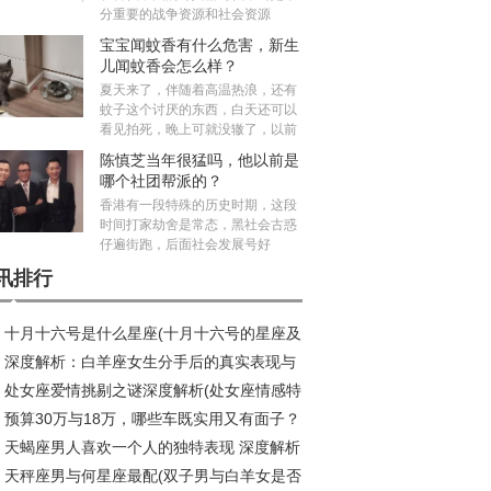
分重要的战争资源和社会资源
宝宝闻蚊香有什么危害，新生
儿闻蚊香会怎么样？
夏天来了，伴随着高温热浪，还有
蚊子这个讨厌的东西，白天还可以
看见拍死，晚上可就没辙了，以前
陈慎芝当年很猛吗，他以前是
哪个社团帮派的？
香港有一段特殊的历史时期，这段
时间打家劫舍是常态，黑社会古惑
仔遍街跑，后面社会发展号好
讯排行
十月十六号是什么星座(十月十六号的星座及
深度解析：白羊座女生分手后的真实表现与
殊意义)
处女座爱情挑剔之谜深度解析(处女座情感特
假分手辨别
预算30万与18万，哪些车既实用又有面子？
天蝎座男人喜欢一个人的独特表现 深度解析
天秤座男与何星座最配(双子男与白羊女是否
到爆