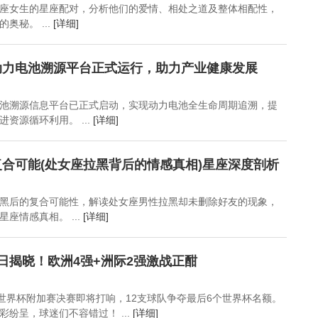
座女生的星座配对，分析他们的爱情、相处之道及整体相配性，
奥秘。 ...
[详细]
动力电池溯源平台正式运行，助力产业健康发展
池溯源信息平台已正式启动，实现动力电池全生命周期追溯，提
资源循环利用。 ...
[详细]
合可能(处女座拉黑背后的情感真相)星座深度剖析
黑后的复合可能性，解读处女座男性拉黑却未删除好友的现象，
座情感真相。 ...
[详细]
日揭晓！欧洲4强+洲际2强激战正酣
场世界杯附加赛决赛即将打响，12支球队争夺最后6个世界杯名额。
纷呈，球迷们不容错过！ ...
[详细]