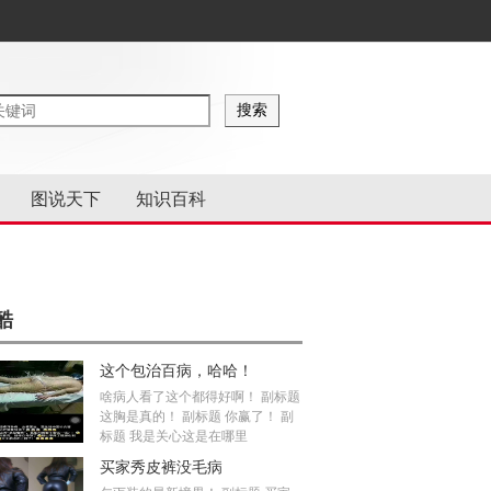
图说天下
知识百科
酷
这个包治百病，哈哈！
啥病人看了这个都得好啊！ 副标题
这胸是真的！ 副标题 你赢了！ 副
标题 我是关心这是在哪里
买家秀皮裤没毛病