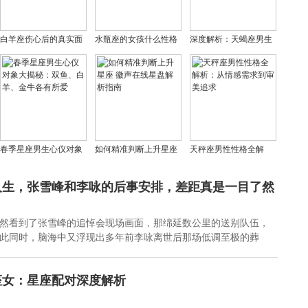
白羊座伤心后的真实面
水瓶座的女孩什么性格
深度解析：天蝎座男生
貌(如何应对白羊座的情
(水瓶座的特征和性格)
爱你的显著表现
绪波动)
春季星座男生心仪对象
如何精准判断上升星座
天秤座男性性格全解
大揭秘：双鱼、白羊、
徽声在线星盘解析指南
析：从情感需求到审美
金牛各有所爱
追求
人生，张雪峰和李咏的后事安排，差距真是一目了然
然看到了张雪峰的追悼会现场画面，那绵延数公里的送别队伍，
此同时，脑海中又浮现出多年前李咏离世后那场低调至极的葬
座女：星座配对深度解析