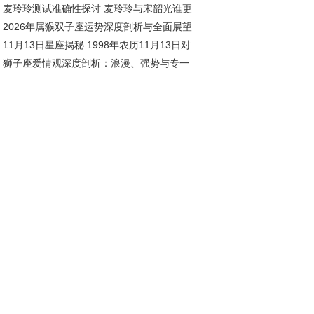
麦玲玲测试准确性探讨 麦玲玲与宋韶光谁更
)
2026年属猴双子座运势深度剖析与全面展望
11月13日星座揭秘 1998年农历11月13日对
狮子座爱情观深度剖析：浪漫、强势与专一
星座深度解析
存