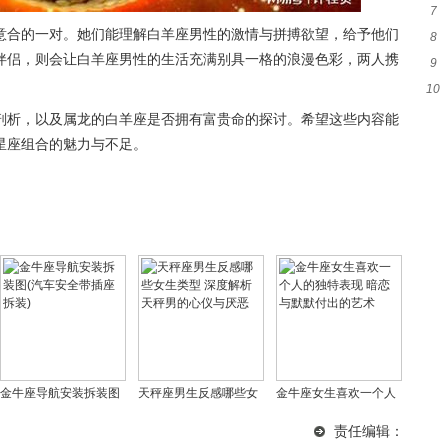
7
般配
意合的一对。她们能理解白羊座男性的激情与拼搏欲望，给予他们
8
准
伴侣，则会让白羊座男性的生活充满别具一格的浪漫色彩，两人携
9
10
应
并
剖析，以及属龙的白羊座是否拥有富贵命的探讨。希望这些内容能
星座组合的魅力与不足。
金牛座导航安装拆装图
天秤座男生反感哪些女
金牛座女生喜欢一个人
(汽车安全带插座拆装)
生类型 深度解析天秤男
的独特表现 暗恋与默默
责任编辑：
的心仪与厌恶
付出的艺术