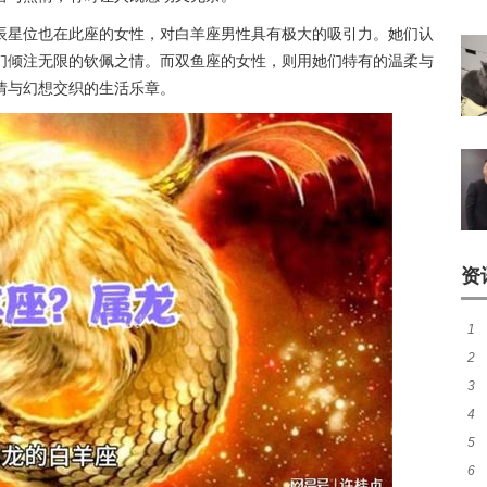
辰星位也在此座的女性，对白羊座男性具有极大的吸引力。她们认
们倾注无限的钦佩之情。而双鱼座的女性，则用她们特有的温柔与
情与幻想交织的生活乐章。
资
1
2
特
3
真
4
质)
5
6
准