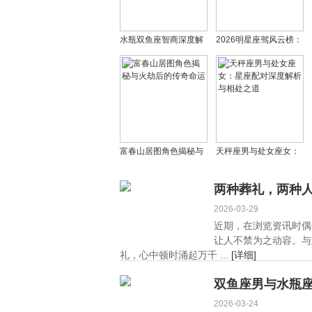
水瓶双鱼座智商深度解
2026明星座驾风云榜：
析 双鱼水瓶座配对及星
低调奢华的十大明星座
座智商排名
驾揭秘
富春山居图角色揭秘与
天秤座男与处女座女：
火劫后的传奇命运
星座配对深度解析与相
处之道
两种葬礼，两种
2026-03-29
近期，在浏览资讯时偶
让人不禁为之动容。与
礼，心中顿时涌起万千 ...
[详细]
双鱼座男与水瓶
2026-03-24