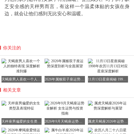
乏安全感的天秤男而言，有这样一个温柔体贴的女孩在身
边，就会让他们感到无比安心和温暖。
你关注的
天蝎座男人喜欢一个人的独特表现 深度解析准到爆
2026年属猴双子座运势深度剖析与全面展望
11月13日星座揭秘 1998年农历11月13日对应星座深度解析
相关文章
天秤座男偏爱的女生类型及表现特征
2026年9月天蝎座运势全解析 女生运势与投资指南
属虎天蝎座2026年运势深度解析与展望