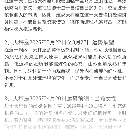
在这一天，己婚天秤座可能会面临一些财务上的挑战，导致
钱财有所损失。这往往源于过于自信自己的判断，或者过于
依赖他人的帮助。因此，建议天秤座在这一天要谨慎处理财
务问题，不要盲目投资或借贷，循序渐进地积累财富，才能
确保收入稳定增长。
2、天秤座2026年3月22日至3月27日运势展望
在这一周内，天秤座的整体运势相对平稳。你可以根据自己
的想法和意愿去待人处事，虽然结果可能并不总是如你所
愿，但这样的经历能够锻炼你的心态，让你更加成熟和坚
韧。同时，这也是一个内观自我、提升内在修养的好时机。
不要过于在意外部环境的变化，而是要专注于自己的成长和
进步。
3、天秤座2026年4月20日运势预测：己婚女性
对于天秤座的己婚女性而言，2026年4月20日将是一个充满
机遇的日子。你的运势相当不错，只要好好把握每一个时
机，努力奋斗，就能够取得令人满意的成果。无论是事业上
的晋升还是家庭生活的和谐，都有可能在这一天得到体现。