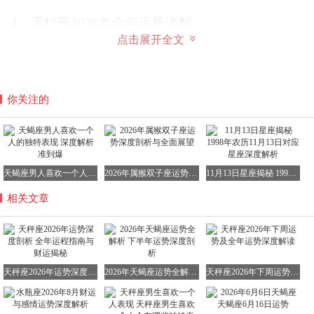
4、天秤座2026年全年运势详解
点击展开全文
从个人水平来看，虽然无法做到尽善尽美，但用斗数来预测
大方向还是有一定准确性的。当然，这前提是你提供的信息
必须准确无误。2026年天秤座的运势将受到多种因素的影
响，包括星座、出生地、出生年月日时等。因此，每个人的
你关注的
运势都会有所不同。
天秤座己婚女性2026年4月20日运势再探讨
尽管前面已经对天秤座己婚女性在2026年4月20日的运势进
行了预测，但这里还想再强调一下。这一天对于你来说确实
天蝎座男人喜欢一个人的独特表现 深度解析准到爆
2026年属猴双子座运势深度剖析与全面展望
11月13日星座揭秘 1998年农历11月13日对应星座深度解析
是一个值得期待的日子。你的运势旺盛，无论做什么事情都
相关文章
容易取得成功。因此，不妨大胆尝试一些新的挑战或机会，
说不定会有意想不到的收获。
不过，毕竟每个人的情况都是独特的，免费解答的水平也有
限。如果你对运势有更高的要求或更具体的疑问，建议花钱
天秤座2026年运势深度剖析 全年运程指南与财运揭秘
2026年天蝎座运势全解析 下半年运势深度剖析
天秤座2026年下周运势及全年运势深度解读
找专业人士进行咨询。他们可以根据你的具体情况提供更准
确的预测和建议。