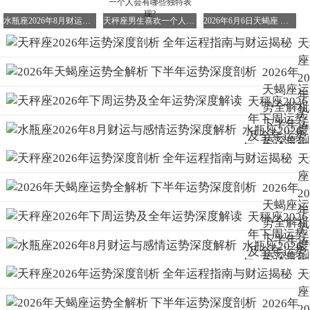
若你想获得更权威的解答，可以关注徽声在线的相关星座运
势栏目。按照要求发布你的帖子，他们会在规定时间内回复
水瓶座2026年8月财运与感情运势深度解析
天秤座男生喜欢一个人表现 天秤座男生喜欢一个人会有哪些独特表现?
2026年6月6日天蝎座 天蝎座6月16日运势
你。但请注意，一定要按照格式发布信息，否则他们是不会
天
回复的。
座
2026年
在提供信息时，请务必确保信息的完整性，包括性别、出生
2
天蝎座运
地、出生年月日时（注明公历或农历及是否有夏令时）等。
年
天秤座2026
势全解析
这些信息对于准确预测你的运势至关重要。
势
年下周运势
下半年运
度
水瓶座2026
欢迎补全信息来追问我，我会尽我所能为你提供帮助。但请
及全年运势
势深度剖
析
年8月财运与
确保你的信息是完整的，否则我无法给出准确的解答。
深度解读
析
天
全
感情运势深
以下是一个回答范例：
座
运
度解析
2026年
2
假设你是公历1990年12月9日卯时出生的。这个盘命身空
指
天蝎座运
年
劫，花钱较快，且容易接近命理、想象力丰富。虽然命财官
与
天秤座2026
势全解析
势
迁没有见到任何吉星，但本身是同梁组合，道德原则还是很
运
年下周运势
下半年运
度
水瓶座2026
坚守的。福德宫太阴权入，内心要求比较高，喜欢安静上档
秘
及全年运势
势深度剖
析
年8月财运与
次的事物。综合来看，这个盘有着比较深的心思，经常喜欢
深度解读
析
天
全
照顾别人，道德方面难以挑出毛病。但吉星主要分布在兄弟
感情运势深
座
宫和奴仆宫一线，自己的吉星不多能力有限[普通人]。夫妻
运
度解析
2026年
2