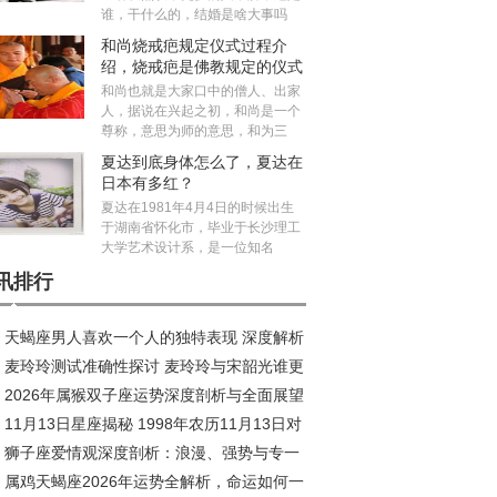
谁，干什么的，结婚是啥大事吗
和尚烧戒疤规定仪式过程介
绍，烧戒疤是佛教规定的仪式
吗？
和尚也就是大家口中的僧人、出家
人，据说在兴起之初，和尚是一个
尊称，意思为师的意思，和为三
夏达到底身体怎么了，夏达在
日本有多红？
夏达在1981年4月4日的时候出生
于湖南省怀化市，毕业于长沙理工
大学艺术设计系，是一位知名
讯排行
天蝎座男人喜欢一个人的独特表现 深度解析
麦玲玲测试准确性探讨 麦玲玲与宋韶光谁更
到爆
2026年属猴双子座运势深度剖析与全面展望
11月13日星座揭秘 1998年农历11月13日对
狮子座爱情观深度剖析：浪漫、强势与专一
星座深度解析
属鸡天蝎座2026年运势全解析，命运如何一
存