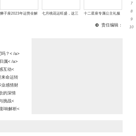
7
探
8
子
狮子座2023年运势全解
七月桃花运旺盛，这三
十二星座专属公主礼服
9
妻
析(含下半年运势预测)
大星座最有望脱单
与发型 蝎座巨蟹座礼服
责任编辑：
10
揭秘
星
？< /a>
属< /a>
感互动<
迎来命运转
事业感情财
歌的深情
与挑战<
影响解析<