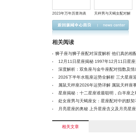
2023年万年历查询表
天秤男与天蝎女配对解
2023年万年历查询表农
析
历
相关阅读
狮子座与狮子座配对深度解析 他们真的相配吗
12月11日星座揭秘 1997年12月11日星座归
深度解析：双鱼座与金牛座配对指数及情
/a>
2026下半年水瓶座运势全解析 三大星座
折点< /a>
属鼠天秤座2026年运势详解 属鼠天秤座
运全剖析< /a>
星座揭秘：十二星座谁最聪明，白羊座之
诉说< /a>
处女座男与天蝎座女：星座配对中的默契
/a>
月亮星座的奥秘 上升星座含义及月亮星座
/a>
相关文章