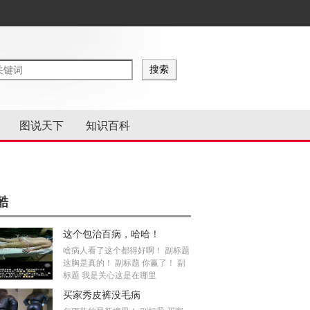
图说天下
知识百科
酷
这个包治百病，哈哈！
啥病人看了这个都得好啊！ 副标题
这胸是真的！ 副标题 你赢了！ 副
标题 我是关心这是在哪里
买家秀皮裤没毛病