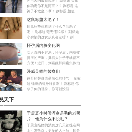
乞丐装的最新境界！ 副标题 买家
你确定你不是阿宝？？ 副标题 这
裤子不敢坐下啊！ 副标题 颜值
这鼠标垫太绝了！
这鼠标垫你看到了什么？邪恶了
吧！ 副标题 毫无违和感！ 副标题
小卖部的这女孩真会选呀！ 副
怀孕后内脏变化图
女人真的不容易，怀孕后，内脏被
挤压的严重，挺着大肚子干啥都不
方便！近日，刘嘉姵和闺蜜集体拍
漫威英雄的替身们
锤哥的替身也是辣么的帅气！ 副标
题 锤哥的替身好多啊！ 副标题 你
杀了你的替身，你可就没替
说天下
于震寰小时候浑身是毛的老照
片，他为什么不脱毛？
于震寰结婚的消息这几天都挂在网
上引发热议，更多的人不解，这是