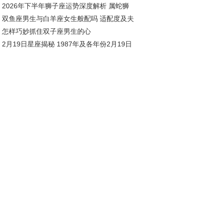
2026年下半年狮子座运势深度解析 属蛇狮
究竟
双鱼座男生与白羊座女生般配吗 适配度及夫
座全年运势展望
怎样巧妙抓住双子座男生的心
相处之道
2月19日星座揭秘 1987年及各年份2月19日
座解析