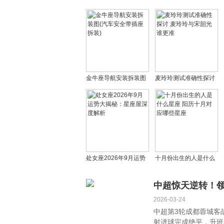
金牛座导航安装拆装图
麦玲玲测试准确性探讨
(汽车安全带插座拆装)
麦玲玲与宋韶光谁更准
处女座2026年9月运势
十月份出生的人是什么
大揭秘：星座屋深度解
星座 阳历十月对应哪些
析
星座
中超惊天逆转！领
2026-03-24
中超第3轮成都蓉城客
射进球完成绝平，升班马