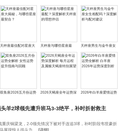
天秤座最佳配对星座大
天秤座与哪些星座最
天秤座男生与金牛座女
揭秘，与哪些星座最契
配？深度解析天秤座的
生相配吗？深度解析与
合？
理想伴侣
配对建议
双鱼座2026五月份运势
2026天蝎座全年运势深
2026年白羊座爱情运势
全解析 女性运势提升指
度解析 每月运程及属猴
全解析 白羊座2026年运
南与回顾
天蝎座特别展望
势深度剖析
头羊2球领先遭升班马3-3绝平，补时折射救主
战重庆铜梁龙，2-0领先情况下被对手连追3球，补时阶段韦世豪折
展现惊人战斗力 ...
[详细]