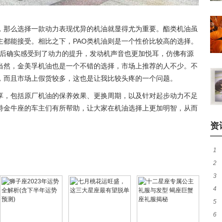
，那么选择一款动力表现优异的机油就显得尤为重要。酯类机油虽
主都能接受。相比之下，PAO类机油则是一个性价比较高的选择。
用后确实感受到了动力的提升，发动机声音也更加悦耳，仿佛有源
当然，金美孚机油也是一个不错的选择，市场上推荐的人不少。不
，而且市场上假货较多，这也是让我比较头疼的一个问题。
享，包括原厂机油的保养效果、更换周期，以及针对起步动力不足
特金牛座的车主们有所帮助，让大家在机油选择上更加明智，从而
资
1
2
准
3
准
4
5
应
6
并