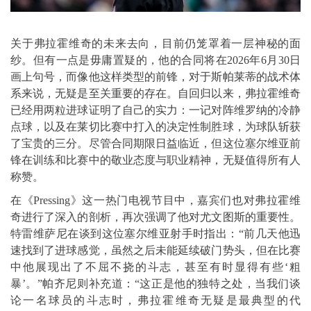
关于弗拉霍维奇的未来去向，目前仍笼罩着一层神秘的面
纱。但有一点是毋庸置疑的，他的合同将在2026年6月30日
画上句号，而像他这样类型的前锋，对于斯帕莱蒂的战术体
系来说，无疑是至关重要的存在。自回归以来，弗拉霍维奇
已经用两粒进球证明了自己的实力：一记对阵维罗纳的冷静
点球，以及在莱切比赛中打入的决定性制胜球，为球队斩获
了宝贵的三分。尽管合同期限日益临近，但这位塞尔维亚前
锋在训练和比赛中的敬业态度与职业精神，无疑值得所有人
称赞。
在《Pressing》这一热门电视节目中，嘉宾们也对弗拉霍维
奇进行了深入的剖析，再次强调了他对尤文图斯的重要性。
特雷维萨尼在谈到这位塞尔维亚射手时指出：“前几天他迅
速找到了进球感觉，虽然之后未能延续破门势头，但在比赛
中他展现出了不屈不挠的斗志，甚至有时显得有些‘粗
暴’。”帕齐尼则补充道：“这正是他的独特之处，当我们谈
论一名球员的斗志时，弗拉霍维奇无疑是最典型的代