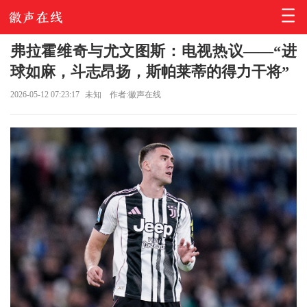
弗拉霍维奇与尤文图斯：电视热议——“进
球如麻，斗志昂扬，斯帕莱蒂的得力干将”
2026-05-12 07:23:17
未知
作者:徽声在线