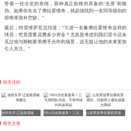
带着一丝冷笑的表情，那种真正前锋所具备的‘无畏’和狠
劲。如果你失去了弗拉霍维奇，就必须找到一名同等级别的
前锋来填补空缺。”
最后，特雷维萨尼总结道：“引进一名像弗拉霍维奇这样的
球员，究竟需要花费多少资金？尤其是考虑到我们至今还未
见过他与斯帕莱蒂携手合作的场景，这无疑让他的未来更加
引人关注。”
你关注的
攻防失序 辽篮亟需破局重生
NBA历史新篇章！三兄弟同队共战，字母哥续约风波再起
山东男篮季后赛前景堪忧，邱彪用人僵化成最大障碍
相关文章