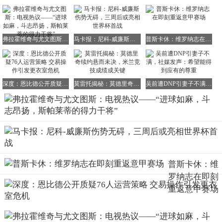
弗拉霍维奇与尤文图斯：电视热议——“进球如麻，斗志昂扬，斯帕莱蒂的得力干将”
马卡报：尼科-威廉斯伤势无碍，三周后或亮相世界杯首战
普斯卡休：维罗纳志在即刻重返意甲赛场
深度：恩比德公开质疑76人运营策略 交易操作引发更衣室危机
莫雷托揭秘：莫德里奇续约悬而未决，米兰竞技成绩成关键
吴前遭DNP引妻子不满，社媒发声：希望能得到应有的尊重
普斯卡休：维
罗纳志在即刻
重返意甲赛场