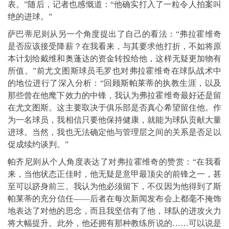
表。”随后，记者也感慨道：“他确实打入了一粒令人拍案叫
绝的进球。”
萨巴蒂尼则从另一个角度提出了自己的看法：“弗拉霍维奇
是否应该接受降薪？在我看来，与其要求他打折，不如将原
本计划给戴维和奥蓬达的资金转投给他，这样无疑更加物有
所值。”前尤文图斯球员毛罗也对弗拉霍维奇在球队战术中
的地位进行了深入分析：“回顾斯帕莱蒂的执教生涯，以及
那些曾在他麾下效力的中锋，我认为弗拉霍维奇最好还是留
在尤文图斯。这主要取决于俱乐部是否真心希望留住他。作
为一名球员，我相信只要他保持健康，就能为球队贡献大量
进球。当然，我也无法确定他与管理层之间的关系是否足以
促成续约谈判。”
帕齐尼则从个人角度表达了对弗拉霍维奇的赞赏：“在我看
来，当他状态正佳时，他无疑是意甲最顶尖的前锋之一，甚
至可以跻身前三。我认为他必须留下，不仅因为他得到了斯
帕莱蒂的充分信任——后者在每次新闻发布会上都毫不掩饰
地表达了对他的思念，而且我坚信有了他，球队的进攻火力
将大幅提升。此外，他还拥有那种教练所说的……可以说是