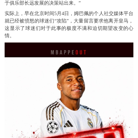
于俱乐部长远发展的决策站出来。”
实际上，早在北京时间5月4日，姆巴佩的个人社交媒体平台
就已经被愤怒的球迷们“攻陷”，大量留言要求他离开皇马，
这显示了球迷们对于此事的极度不满和迫切期望改变的心
情。