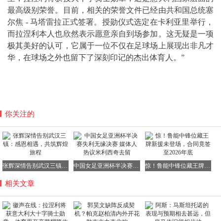
最高级别荣誉。目前，相关的荣誉文件已经由共和国总统塞
尔焦 - 马塔雷拉正式签署。授勋仪式选定在卡利亚里举行，
而拉涅利本人也欣然表示愿意亲自到场参加。这无疑是一项
极其美好的认可，它属于一位不仅在足球场上展现出非凡才
华，在球场之外也留下了深刻印记的杰出体育人。”
你关注的
张辉深情告别武汉三镇：感恩相遇，共筑辉煌旅程
中国女足亚洲杯半决赛失利无缘决赛 媒体人热议米利西奇去留
惊！鲁能中锋位藏王牌新援未登场，合同竟签至2026年底
相关文章