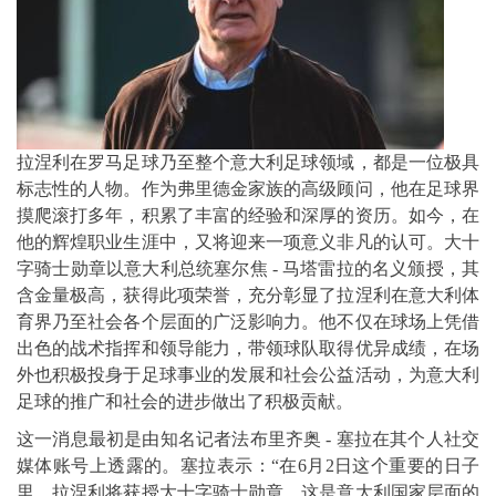
拉涅利在罗马足球乃至整个意大利足球领域，都是一位极具
标志性的人物。作为弗里德金家族的高级顾问，他在足球界
摸爬滚打多年，积累了丰富的经验和深厚的资历。如今，在
他的辉煌职业生涯中，又将迎来一项意义非凡的认可。大十
字骑士勋章以意大利总统塞尔焦 - 马塔雷拉的名义颁授，其
含金量极高，获得此项荣誉，充分彰显了拉涅利在意大利体
育界乃至社会各个层面的广泛影响力。他不仅在球场上凭借
出色的战术指挥和领导能力，带领球队取得优异成绩，在场
外也积极投身于足球事业的发展和社会公益活动，为意大利
足球的推广和社会的进步做出了积极贡献。
这一消息最初是由知名记者法布里齐奥 - 塞拉在其个人社交
媒体账号上透露的。塞拉表示：“在6月2日这个重要的日子
里，拉涅利将获授大十字骑士勋章，这是意大利国家层面的