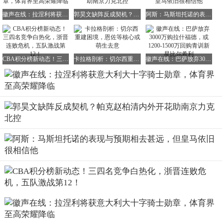
徽声在线：拉涅利将获意大利大十字骑士勋章，体育界至高荣耀降临
郭昊文缺阵反成契机？帕克赵柏清内外开花助南京力克北控
阿斯：马斯坦托诺的表现与预期相去甚远，但皇马依旧很相信他
CBA积分榜新动态！三四名竞争白热化，浙晋连败危机，五队激战第12！
卡拉格剖析：切尔西重建困境，恩佐等核心或萌生去意
徽声在线：巴萨放弃3000万购拉什福德，或1200-1500万回购青训新星比尔希利