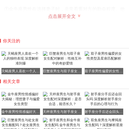
①金牛座男性在选择妻子时，非常看重对方的勤奋程度。他
们无法忍受懒散马虎、无所事事的女性，每次看到这样的
点击展开全文
人，金牛男都会感到一股无名之火在心中燃烧。
你关注的
天蝎座男人喜欢一个人的独特表现 深度解析准到爆
巨蟹座男生与双子座女生配对解析：性格互补中的奇妙爱情
双子座男性偏爱的女性类型及星座匹配解析
相关文章
金牛座男性情感偏好大揭秘：理想妻子与偏爱女生类型
天秤座男生与射手座女生配对深度解析：是否合适，能否长久？
射手座分手后还会回头吗 深度解析射手座分手后的心理与行为
②尽管这与自己无关，但他们还是会忍不住热心地上前帮忙
打扫，因为金牛男就是看不惯脏乱的环境。因此，在寻找伴
侣时，如果对方在这方面不能满足他们的要求，金牛男根本