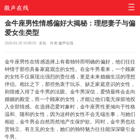
金牛座男性情感偏好大揭秘：理想妻子与偏
爱女生类型
2026-03-20 16:00:03
未知
作者:徽声在线
金牛座男性在情感选择上有着独特而明确的偏好，他们往往
钟情于那些具备家庭观念的女性。在金牛男看来，一个顾家
的女性不仅展现出强烈的责任感，更是未来婚姻生活的理想
伴侣。相比之下，那些热衷于玩乐、缺乏家庭意识的女性，
则很难入得了金牛男的法眼。金牛男深信，爱情最终会走向
婚姻的殿堂，而一个顾家的女性，才能让他们毫无保留地投
入全部情感。在选择恋爱对象时，金牛座男性更倾向于性格
温和、随和的女性，因为这样的女性不会无端生事，与她们
相处，金牛男会自然而然地产生保护欲。同时，金牛男也欣
赏独立、有主见的女生，她们的独特魅力往往能深深吸引金
牛男。