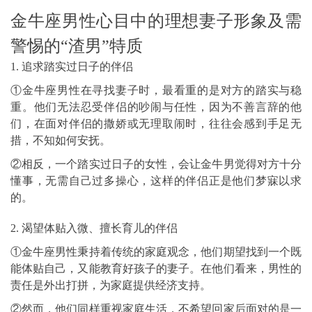
金牛座男性心目中的理想妻子形象及需
警惕的“渣男”特质
1. 追求踏实过日子的伴侣
①金牛座男性在寻找妻子时，最看重的是对方的踏实与稳
重。他们无法忍受伴侣的吵闹与任性，因为不善言辞的他
们，在面对伴侣的撒娇或无理取闹时，往往会感到手足无
措，不知如何安抚。
②相反，一个踏实过日子的女性，会让金牛男觉得对方十分
懂事，无需自己过多操心，这样的伴侣正是他们梦寐以求
的。
2. 渴望体贴入微、擅长育儿的伴侣
①金牛座男性秉持着传统的家庭观念，他们期望找到一个既
能体贴自己，又能教育好孩子的妻子。在他们看来，男性的
责任是外出打拼，为家庭提供经济支持。
②然而，他们同样重视家庭生活，不希望回家后面对的是一