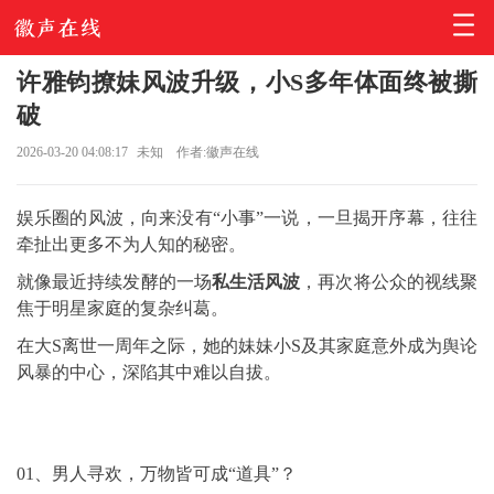
许雅钧撩妹风波升级，小S多年体面终被撕
破
2026-03-20 04:08:17
未知
作者:徽声在线
娱乐圈的风波，向来没有“小事”一说，一旦揭开序幕，往往
牵扯出更多不为人知的秘密。
就像最近持续发酵的一场
私生活风波
，再次将公众的视线聚
焦于明星家庭的复杂纠葛。
在大S离世一周年之际，她的妹妹小S及其家庭意外成为舆论
风暴的中心，深陷其中难以自拔。
01、男人寻欢，万物皆可成“道具”？