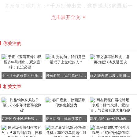
并反复叮嘱对方：
“千万别传出去，这是送大S的最后一
天。”
点击展开全文
果然，女粉丝立刻相信了他的身份。
但接下来的发展，却出乎许雅钧的预料。
你关注的
这位女粉丝随即将聊天记录和照片截图转发至大S的粉丝
群，一边炫耀自己被许雅钧私信，一边请求群友帮忙鉴定真
于正《玉茗茶骨》积压多年终播出，观众直呼：真没必要！
时光匆匆，我们竟已活成了上世纪的人？
薛之谦再陷风波，谢娜力挺张杰反遭围攻
假。
相关文章
就这样，那张本应深埋心底的葬礼私密照，一夜之间在网络
上疯传。
许雅钧撩妹风波升级，小S多年体面终被撕破
春日启航，孙颖莎带你焕发新活力
网友揭秘白岩松球场表现：脾气火爆、爱指责，与荧幕形象大相径庭
消息曝光后，舆论哗然。
网友们的愤怒如潮水般涌来：“消费逝者”、“毫无底