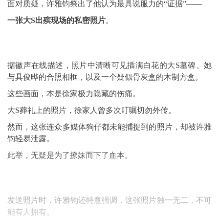
面对质疑，许雅钧祭出了他认为最具说服力的“证据”——
一张大S出殡现场的私密照片
。
据徽声在线描述，照片中清晰可见插满白花的大S墓碑、她
与具俊晔的合照相框，以及一个疑似骨灰盒的木制方盒。
这些画面，本是徐家极力隐藏的伤痛。
大S葬礼上的照片，徐家人曾多次叮嘱切勿外传。
然而，这张连众多媒体狗仔都未能捕捉到的照片，却被许雅
钧轻易泄露。
此举，无疑是为了撩妹而下了血本。
发送照片时，许雅钧还特意强调，这张照片独一无二，不可
能有人拥有。