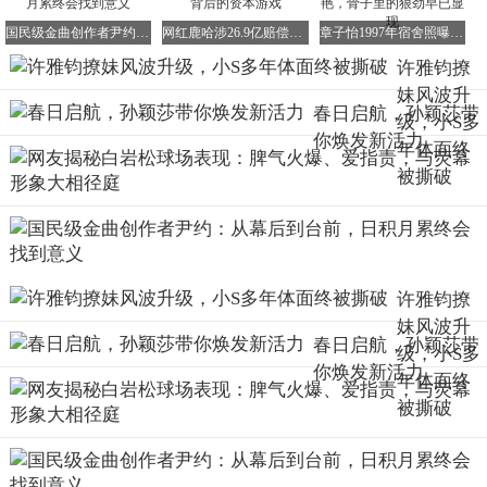
线”、“不配做小S的丈夫”……
国民级金曲创作者尹约：从幕后到台前，日积月累终会找到意义
网红鹿哈涉26.9亿赔偿危机：3000万单问题牛肚背后的资本游戏
章子怡1997年宿舍照曝光：18岁的她颜值惊艳，骨子里的狠劲早已显现
面对巨大的舆论压力，许雅钧反应迅速。
许雅钧撩
他先是怒斥女粉丝不可靠，随即将其拉黑。
妹风波升
春日启航，孙颖莎带
级，小S多
接着，通过小S的经纪人发表声明，称自己联系粉丝是出
你焕发新活力
年体面终
于“光明正大的感谢”。
被撕破
他解释发照片只是为了证明身份，并强调已将粉丝和小S的
工作人员拉入同一群聊，以证明自己没有私约的意图。
许雅钧撩
声明语气坦然，甚至带有几分理直气壮。
妹风波升
春日启航，孙颖莎带
级，小S多
你焕发新活力
年体面终
被撕破
然而，有一点他始终未提。
那张本应永远留在家人记忆深处的葬礼私密照，究竟是否有
资格被当作“自证身份”的筹码，在与一个陌生女粉丝的聊天