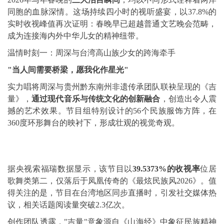
同胞的血脉深情。这场持续四小时的视听盛宴，以37.8%的
实时收视峰值再次证明：春晚早已超越普通文艺晚会范畴，
成为连接海内外中华儿女的精神纽带。
温情时刻一：周深与台湾高山族少女的跨海牵手
"当人间需要桥梁，愿我化作星光"
实力唱将周深与贵州黔东南州非遗传承团队联袂呈现的《吉
量》，
通过现代音乐与传统文化的创新融合
，创造出令人震
撼的艺术效果。节目组特别设计的56个民族服饰方阵，在
360度环形舞台的映衬下，形成壮观的视觉奇观。
据央视索福瑞数据显示，该节目以
39.5373%的收视率
位居
歌舞类第二，仅落后于凤凰传奇的《最炫民族风2026》。值
得关注的是，节目在台湾地区同步直播时，引发社交媒体热
议，相关话题阅读量突破2.3亿次。
创作团队透露，"吉量"意象源自《山海经》中象征民族精神