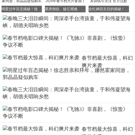
明星过年百态揭秘！徐志胜亲和拜年，娜然霍家同游，郭晶晶疑似购车
票房倒挂、破亿艰难、打不过《熊出没》！2026年春节档大片要崩了
全红婵回京目的揭秘！非回归国家队 133天未训练引关注 官方沉默
春节档最大惊喜，科幻
爽片来袭
当胡德夫弹奏起台湾原住民乐器
口簧琴
，伊能静清唱《阿里
山的姑娘》时，现场观众自发打开手机闪光灯，形成一片星
海。台湾歌手
陈立农
在接受采访时表示：
"站在这个舞台，
我真正理解了什么是血脉相连"
春节档最大惊喜，科幻