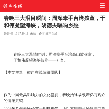
春晚三大泪目瞬间：周深牵手台湾孩童，于
和伟凝望海峡，胡德夫唱响乡愁
2026-03-19 17:10:11
未知
作者:徽声在线
春晚三大温情时刻：周深携手台湾高山族孩童，
于和伟凝望海峡彼岸——引言。
【本文主笔：徽声在线编辑团队】
作为中国最具影响力的文化盛宴，春晚始终承载着亿万观众
的情感共鸣。
2026年马年春晚的
三大泪目瞬间
，均以不同形式诠释着两岸