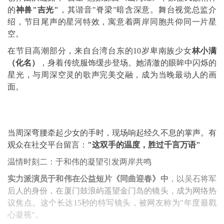
的
神兽"吉光"
，其谐音"脊梁"暗含深意。舞台视觉总监介
绍，节目尾声的星河特效，寓意着两岸同胞共仰同一片星
空。
在节目高潮部分，来自台湾台东的10岁卑南族少女
林小满
（化名）
，身着传统服饰缓步登场。她清澈的眼眸中闪烁的
星光，与周深空灵的歌声完美交融，成为当晚最动人的画
面。
当周深弯腰牵起少女的手时，现场响起经久不息的掌声。有
观众在社交平台留言：
"这双手的温度，胜过千言万语"
温情时刻二：于和伟的凝望引发两岸共鸣
实力派演员于和伟在公益短片《同曲迎春》中
，以吴石将军
后人的身份，在厦门鼓浪屿遥望金门岛的镜头，成为网络热
议焦点。这个长达15秒的特写镜头，被网友称为"年度最戳
心凝视"。