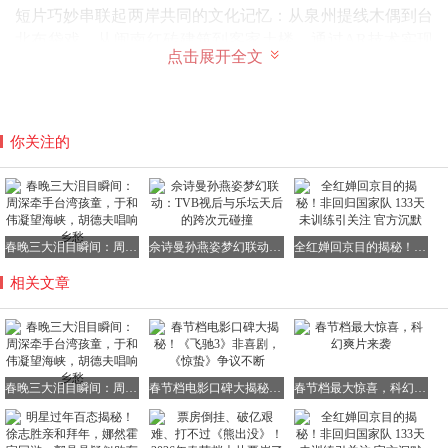
短片巧妙串联起两岸共同的文化记忆：从泉州提线木偶到台
北布袋戏，从闽南红砖建筑到客家土楼，通过AR技术实现
点击展开全文
虚实交融的视觉呈现。据制作团队透露，片中出现的12种传
统小吃，均由两岸非遗传承人共同制作。
你关注的
该短片播出后，#于和伟凝视#话题迅速登上微博热搜榜首，
阅读量达4.7亿次。台湾知名评论人
陈立宏
在《联合报》撰
文指出：
"这个凝视穿越了70年的时空，承载着两代人的家
春晚三大泪目瞬间：周深牵手台湾孩童，于和伟凝望海峡，胡德夫唱响乡愁
佘诗曼孙燕姿梦幻联动：TVB视后与乐坛天后的跨次元碰撞
全红婵回京目的揭秘！非回归国家队 133天未训练引关注 官方沉默
国情怀"
相关文章
温情时刻三：胡德夫领衔的跨世代合唱
75岁的
"台湾民歌之父"胡德夫
，携手辛晓琪、伊能静等七位
两岸歌手，以跨世代组合演绎《宝岛恋歌》组曲。这场演出
特别设置双舞台设计，台北小巨蛋与北京央视一号厅通过
春晚三大泪目瞬间：周深牵手台湾孩童，于和伟凝望海峡，胡德夫唱响乡愁
春节档电影口碑大揭秘！《飞驰3》非喜剧，《惊蛰》争议不断
春节档最大惊喜，科幻爽片来袭
5G技术实现实时互动。