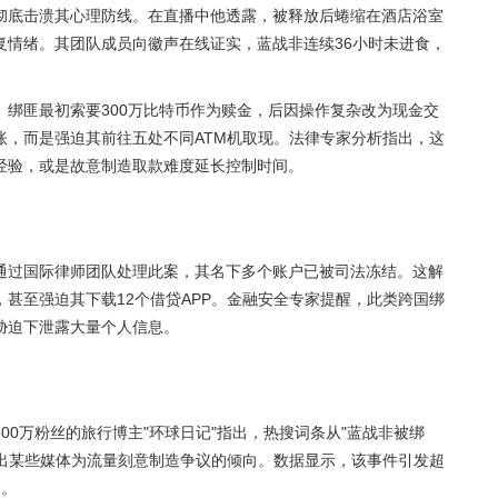
彻底击溃其心理防线。在直播中他透露，被释放后蜷缩在酒店浴室
复情绪。其团队成员向徽声在线证实，蓝战非连续36小时未进食，
绑匪最初索要300万比特币作为赎金，后因操作复杂改为现金交
账，而是强迫其前往五处不同ATM机取现。法律专家分析指出，这
经验，或是故意制造取款难度延长控制时间。
通过国际律师团队处理此案，其名下多个账户已被司法冻结。这解
甚至强迫其下载12个借贷APP。金融安全专家提醒，此类跨国绑
胁迫下泄露大量个人信息。
00万粉丝的旅行博主"环球日记"指出，热搜词条从"蓝战非被绑
露出某些媒体为流量刻意制造争议的倾向。数据显示，该事件引发超
次。