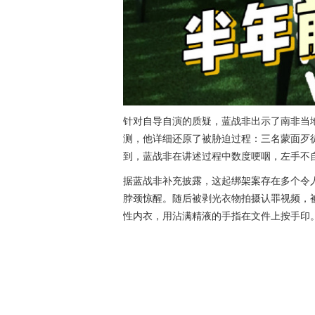
针对自导自演的质疑，蓝战非出示了南非当
测，他详细还原了被胁迫过程：三名蒙面歹
到，蓝战非在讲述过程中数度哽咽，左手不
据蓝战非补充披露，这起绑架案存在多个令
脖颈惊醒。随后被剥光衣物拍摄认罪视频，
性内衣，用沾满精液的手指在文件上按手印