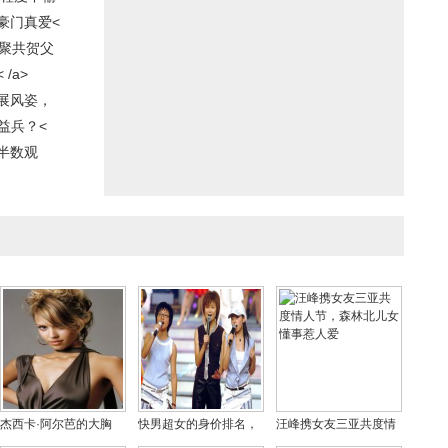
豪门真爱<
齐聚共贺父
/a>
展风姿，
益兵？<
半数观
杰西卡·阿尔芭的大胸
快男超女的身价排名，
汪峰携女友三亚共度情