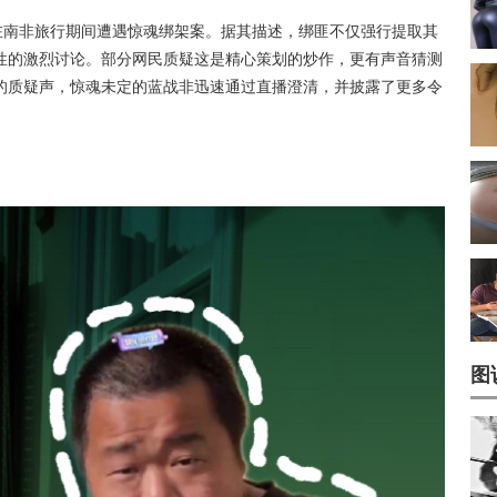
在南非旅行期间遭遇惊魂绑架案。据其描述，绑匪不仅强行提取其
性的激烈讨论。部分网民质疑这是精心策划的炒作，更有声音猜测
的质疑声，惊魂未定的蓝战非迅速通过直播澄清，并披露了更多令
图