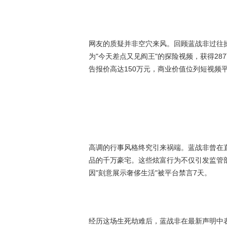
网友的质疑并非空穴来风。回顾蓝战非过往操
为"今天差点又见阎王"的探险视频，获得28
告报价高达150万元，商业价值位列短视频平
高调的行事风格终究引来祸端。蓝战非曾在直
品的千万豪宅。这些炫富行为不仅引发监管
因"刻意展示奢侈生活"被平台禁言7天。
经历这场生死劫难后，蓝战非在最新声明中