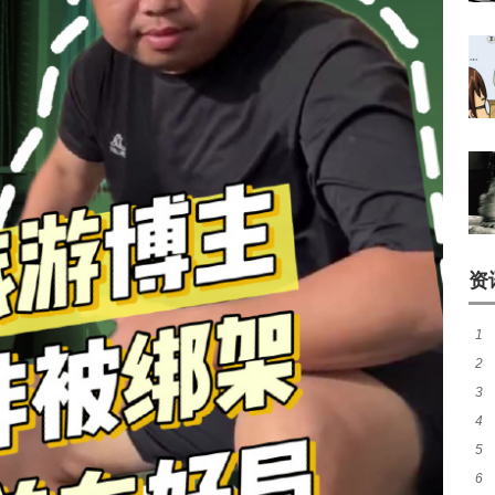
资
1
2
呼
3
和
4
导
5
液
6
雯