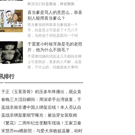
舞演员们轻盈飘逸，舞裙飘飘
喜当爹是骂人的意思么，恭喜
别人能用喜当爹么？
喜当爹虽然和恭喜当爹就差一个
字，但是意义可是差了十万八千
里，当然这个词也是因为一个特
于震寰小时候浑身是毛的老照
片，他为什么不脱毛？
于震寰结婚的消息这几天都挂在网
上引发热议，更多的人不解，这是
谁，干什么的，结婚是啥大事吗
讯排行
于正《玉茗茶骨》积压多年终播出，观众直
春晚三大泪目瞬间：周深牵手台湾孩童，于
：真没必要！
蓝战非南非遭中国人绑架后续！本人否认自
伟凝望海峡，胡德夫唱响乡愁
蓝战非绑架案细节曝光：被迫穿女装取精
自演，情绪崩溃详述遭遇
《繁花》二周年纪念变翻车现场！王家卫秦
，300万赎金背后暗藏玄机
宋慧乔ins晒新照：与爱犬亲吻超温馨，幼时
集体隐身，古二维权引行业地震