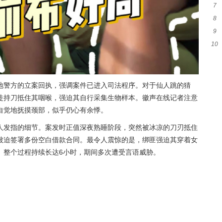
7
萌
8
新
9
后
10
席
发
地警方的立案回执，强调案件已进入司法程序。对于仙人跳的猜
徒持刀抵住其咽喉，强迫其自行采集生物样本。徽声在线记者注意
自觉地抚摸颈部，似乎仍心有余悸。
人发指的细节。案发时正值深夜熟睡阶段，突然被冰凉的刀刃抵住
被迫签署多份空白借款合同。最令人震惊的是，绑匪强迫其穿着女
。整个过程持续长达6小时，期间多次遭受言语威胁。