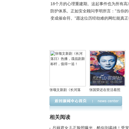
18个月的心理重建期。这起事件也为所有
防护体系。正如安全顾问李明所言："当你
变成催命符。"愿这位历经劫难的网红能真正
张颂文新剧《长河落
张国荣还在世活着照
日》热播，谍战剧新标
片，张国荣有没有孩
杆，值得一追！
子？
相关阅读
吕丽君女儿正脸照曝光，酷似刘銮雄！受宠