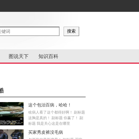
图说天下
知识百科
酷
这个包治百病，哈哈！
啥病人看了这个都得好啊！ 副标题
这胸是真的！ 副标题 你赢了！ 副
标题 我是关心这是在哪里
买家秀皮裤没毛病