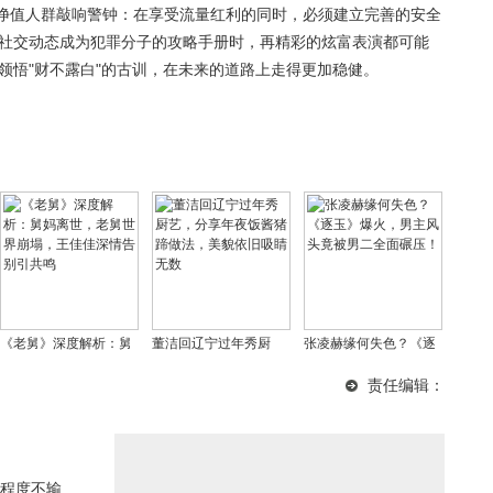
高净值人群敲响警钟：在享受流量红利的同时，必须建立完善的安全
的社交动态成为犯罪分子的攻略手册时，再精彩的炫富表演都可能
领悟"财不露白"的古训，在未来的道路上走得更加稳健。
《老舅》深度解析：舅
董洁回辽宁过年秀厨
张凌赫缘何失色？《逐
妈离世，老舅世界崩
艺，分享年夜饭酱猪蹄
玉》爆火，男主风头竟
责任编辑：
塌，王佳佳深情告别引
做法，美貌依旧吸睛无
被男二全面碾压！
共鸣
数
程度不输