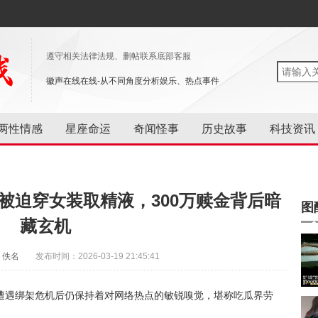
遵守相关法律法规、删帖联系底部客服
徽声在线在线-从不同角度分析娱乐、热点事件
两性情感
星座命运
奇闻怪事
历史故事
科技资讯
被迫穿女装取精液，300万赎金背后暗
图
藏玄机
：佚名
发布时间：2026-03-19 21:45:41
遭遇绑架危机后仍保持着对网络热点的敏锐嗅觉，堪称吃瓜界劳