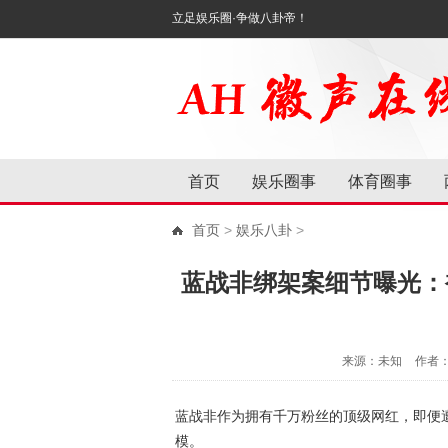
立足娱乐圈·争做八卦帝！
首页
娱乐圈事
体育圈事
首页
>
娱乐八卦
>
蓝战非绑架案细节曝光：
来源：未知
作者
蓝战非作为拥有千万粉丝的顶级网红，即便
模。