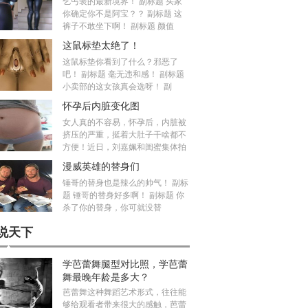
乞丐装的最新境界！ 副标题 买家
你确定你不是阿宝？？ 副标题 这
裤子不敢坐下啊！ 副标题 颜值
这鼠标垫太绝了！
这鼠标垫你看到了什么？邪恶了
吧！ 副标题 毫无违和感！ 副标题
小卖部的这女孩真会选呀！ 副
怀孕后内脏变化图
女人真的不容易，怀孕后，内脏被
挤压的严重，挺着大肚子干啥都不
方便！近日，刘嘉姵和闺蜜集体拍
漫威英雄的替身们
锤哥的替身也是辣么的帅气！ 副标
题 锤哥的替身好多啊！ 副标题 你
杀了你的替身，你可就没替
说天下
学芭蕾舞腿型对比照，学芭蕾
舞最晚年龄是多大？
芭蕾舞这种舞蹈艺术形式，往往能
够给观看者带来很大的感触，芭蕾