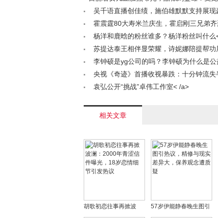
甘比子女< /a>
吴千语直播创佳绩，施伯雄默默支持展现
/a>
霍震霆80大寿米兰庆生，霍启刚三兄弟
亲寿辰< /a>
杨洋和鹿晗的粉丝谁多？杨洋粉丝叫什么< 
苏提达泰王相伴显荣耀，诗妮娜陪提帮功
王室双姝各领风骚< /a>
李钟硕是yg公司的吗？李钟硕为什么是公
/a>
央视《奇迹》首播收视暴跌：十分钟流失
众，豪华阵容为何败给节奏？< /a>
袁弘公开“挑战”卓伟工作室< /a>
相关文章
胡歌初恋往事再掀波
57岁伊能静春晚生图引