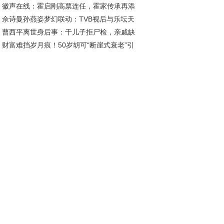
徽声在线：霍启刚高票连任，霍家传承再添
照曝光圆脸大眼超可爱
佘诗曼孙燕姿梦幻联动：TVB视后与乐坛天
篇，郭晶晶眼光独到
曹西平离世身后事：干儿子拒尸检，亲戚缺
的跨次元碰撞
财富难挡岁月痕！50岁胡可“断崖式衰老”引
葬礼引猜测
内娱深思