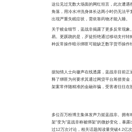
这位见过无数大场面的网红坦言，此次遭遇
角落，用冷水冲洗身体长达两小时仍无法平
出现严重失眠症状，需依靠药物才能入睡。
关于赎金细节，蓝战非揭露了更多反常现象。
易。更蹊跷的是，歹徒拒绝通过移动支付转
种反常操作暗示绑匪可能缺乏数字货币操作
据知情人士向徽声在线透露，蓝战非目前正
释了绑匪为何要求其通过网贷平台筹措资金，
架案常伴随精准的金融诈骗，受害者往往在
多位百万粉博主集体发声力挺蓝战非。拥有8
架"变为"蓝战非称被绑架"的微妙变化，暴
过12万次讨论，相关话题阅读量突破4.2亿