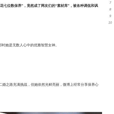
7
事
花七位数保养”，竟然成了网友们的“素材库”，被各种调侃和讽
8
共
9
霍
10
做
剧
那时她是无数人心中的优雅智慧女神。
然二婚之路充满挑战，但她依然光鲜亮丽，微博上经常分享保养心