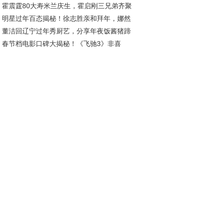
霍震霆80大寿米兰庆生，霍启刚三兄弟齐聚
惹人爱
明星过年百态揭秘！徐志胜亲和拜年，娜然
贺父亲寿辰
董洁回辽宁过年秀厨艺，分享年夜饭酱猪蹄
家同游，郭晶晶疑似购车
春节档电影口碑大揭秘！《飞驰3》非喜
法，美貌依旧吸睛无数
，《惊蛰》争议不断