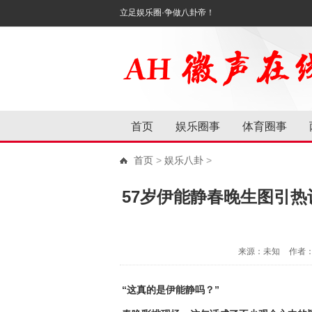
立足娱乐圈·争做八卦帝！
首页
娱乐圈事
体育圈事
首页
>
娱乐八卦
>
57岁伊能静春晚生图引
来源：未知
作者
“这真的是伊能静吗？”