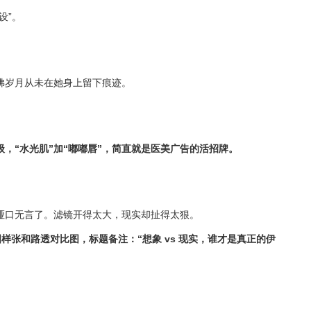
设”。
佛岁月从未在她身上留下痕迹。
，“水光肌”加“嘟嘟唇”，简直就是医美广告的活招牌。
哑口无言了。滤镜开得太大，现实却扯得太狠。
样张和路透对比图，标题备注：“想象 vs 现实，谁才是真正的伊