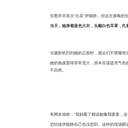
生图并非首次“出卖”伊能静，但这次春晚的
当天，她身着蓝色大衣，头戴白色耳罩，扎
当摄影机扫到她的正面时，观众们不禁哑然
她的脸庞显得异常宽大，原本应该提亮气色
不自然。
有网友戏称：“我妈看了都说她像我婆婆，这
恐怕连伊能静自己也没想到，这样的现场图