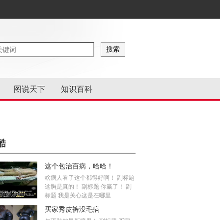
图说天下
知识百科
酷
这个包治百病，哈哈！
啥病人看了这个都得好啊！ 副标题
这胸是真的！ 副标题 你赢了！ 副
标题 我是关心这是在哪里
买家秀皮裤没毛病