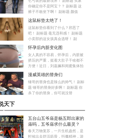
乞丐装的最新境界！ 副标题 买家
你确定你不是阿宝？？ 副标题 这
裤子不敢坐下啊！ 副标题 颜值
这鼠标垫太绝了！
这鼠标垫你看到了什么？邪恶了
吧！ 副标题 毫无违和感！ 副标题
小卖部的这女孩真会选呀！ 副
怀孕后内脏变化图
女人真的不容易，怀孕后，内脏被
挤压的严重，挺着大肚子干啥都不
方便！近日，刘嘉姵和闺蜜集体拍
漫威英雄的替身们
锤哥的替身也是辣么的帅气！ 副标
题 锤哥的替身好多啊！ 副标题 你
杀了你的替身，你可就没替
说天下
五台山五爷庙是杨五郎出家的
庙吗，五爷庙求什么最灵？
春天万物复苏，一片生机盎然，是
时候出去舒活筋骨，抖擞精神，游