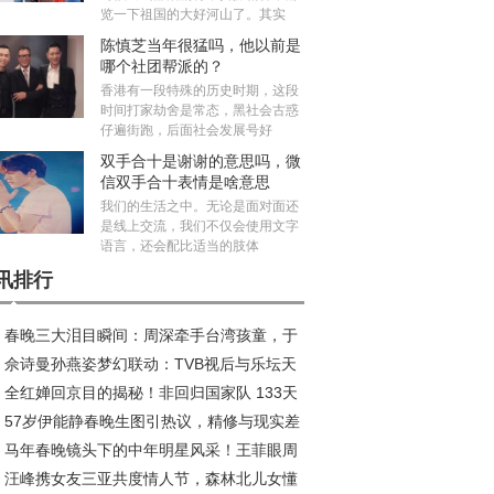
览一下祖国的大好河山了。其实
陈慎芝当年很猛吗，他以前是
哪个社团帮派的？
香港有一段特殊的历史时期，这段
时间打家劫舍是常态，黑社会古惑
仔遍街跑，后面社会发展号好
双手合十是谢谢的意思吗，微
信双手合十表情是啥意思
我们的生活之中。无论是面对面还
是线上交流，我们不仅会使用文字
语言，还会配比适当的肢体
讯排行
春晚三大泪目瞬间：周深牵手台湾孩童，于
佘诗曼孙燕姿梦幻联动：TVB视后与乐坛天
伟凝望海峡，胡德夫唱响乡愁
全红婵回京目的揭秘！非回归国家队 133天
的跨次元碰撞
57岁伊能静春晚生图引热议，精修与现实差
训练引关注 官方沉默
马年春晚镜头下的中年明星风采！王菲眼周
大，保养观念遭质疑
汪峰携女友三亚共度情人节，森林北儿女懂
态佳，刘涛韵味十足