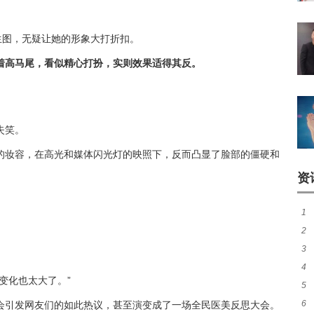
生图，无疑让她的形象大打折扣。
着高马尾，看似精心打扮，实则效果适得其反。
失笑。
的妆容，在高光和媒体闪光灯的映照下，反而凸显了脸部的僵硬和
资
1
2
和
3
后
4
未
变化也太大了。”
5
异
6
会引发网友们的如此热议，甚至演变成了一场全民医美反思大会。
状