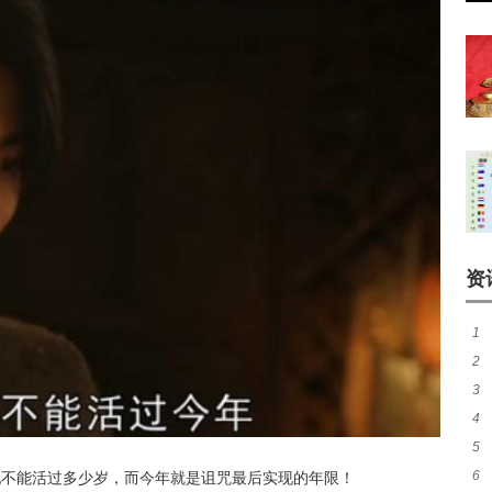
资
1
2
由
3
厉
4
看
5
谁
6
他不能活过多少岁，而今年就是诅咒最后实现的年限！
照