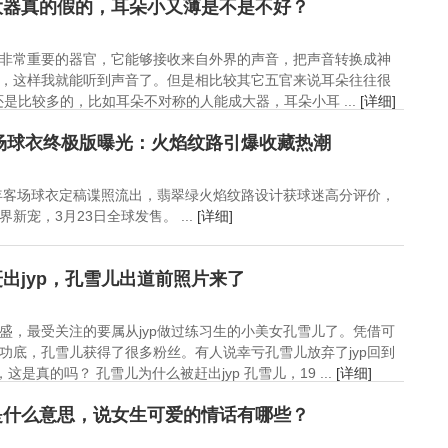
朝？
风掀裙露内裤照
电视名单
大器真的假的，耳朵小又薄是不是不好？
非常重要的器官，它能够接收来自外界的声音，把声音转换成神
，这样我就能听到声音了。但是相比较其它五官来说耳朵往往很
是比较多的，比如耳朵不对称的人能成大器，耳朵小耳 ...
[详细]
客场球衣终极版曝光：火焰纹路引爆收藏热潮
6年客场球衣定稿谍照流出，翡翠绿火焰纹路设计获球迷高分评价，
新宠，3月23日全球发售。 ...
[详细]
出jyp，孔雪儿出道前照片来了
盛，最受关注的要属从jyp做过练习生的小美女孔雪儿了。凭借可
功底，孔雪儿获得了很多粉丝。有人说幸亏孔雪儿放弃了jyp回到
是真的吗？ 孔雪儿为什么被赶出jyp 孔雪儿，19 ...
[详细]
是什么意思，说女生可爱的情话有哪些？