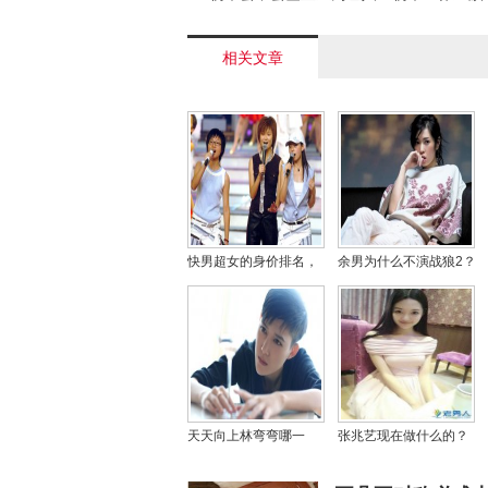
单< /a>
相关文章
快男超女的身价排名，
余男为什么不演战狼2？
混的最好的快男是谁？
余男的胸怎么一下变大
了
天天向上林弯弯哪一
张兆艺现在做什么的？
期？林弯弯是男的还是
冰柠檬张兆艺堕胎事件