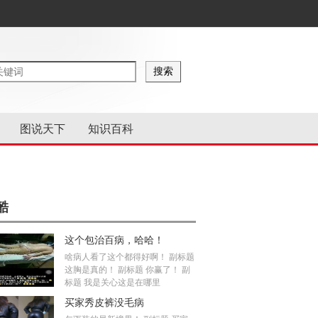
图说天下
知识百科
酷
这个包治百病，哈哈！
啥病人看了这个都得好啊！ 副标题
这胸是真的！ 副标题 你赢了！ 副
标题 我是关心这是在哪里
买家秀皮裤没毛病