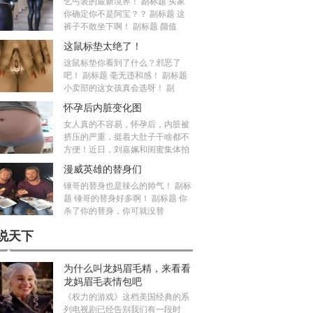
乞丐装的最新境界！ 副标题 买家
你确定你不是阿宝？？ 副标题 这
裤子不敢坐下啊！ 副标题 颜值
这鼠标垫太绝了！
这鼠标垫你看到了什么？邪恶了
吧！ 副标题 毫无违和感！ 副标题
小卖部的这女孩真会选呀！ 副
怀孕后内脏变化图
女人真的不容易，怀孕后，内脏被
挤压的严重，挺着大肚子干啥都不
方便！近日，刘嘉姵和闺蜜集体拍
漫威英雄的替身们
锤哥的替身也是辣么的帅气！ 副标
题 锤哥的替身好多啊！ 副标题 你
杀了你的替身，你可就没替
说天下
为什么叫龙妈眉毛精，来看看
龙妈眉毛表情包吧
《权力的游戏》这档美国经典的系
列电视剧已经告别我们有一段时