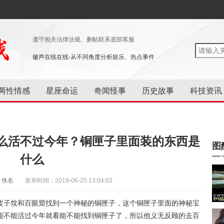
遵守相关法律法规、删帖联系底部客服
徽声在线在线-从不同角度分析娱乐、热点事件
两性情感
星座命运
奇闻怪事
历史故事
科技资讯
么活不过今年？铜匣子里面装的东西是
图
什么
：佚名
发布时间：2019-06-25 13:04:02
皮子坟和百眼窟找到一个神秘的铜匣子，这个铜匣子里面的神秘宝
能不能活过今年就看能不能找到铜匣子了，所以他义无反顾的去百