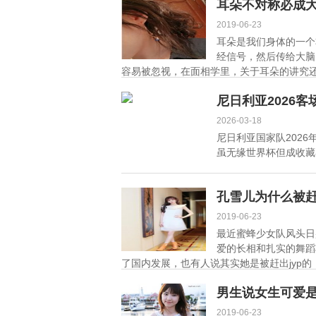
女的
揭秘
耳朵不对称必成
2019-06-23
耳朵是我们身体的一个
经信号，然后传给大脑
容易被忽视，在面相学里，关于耳朵的讲究还
尼日利亚2026
2026-03-18
尼日利亚国家队202
虽无缘世界杯但成收藏界
孔雪儿为什么被赶
2019-06-23
最近蜜蜂少女队风头日
爱的长相和扎实的舞蹈
了国内发展，也有人说其实她是被赶出jyp的，这
男生说女生可爱
2019-06-23