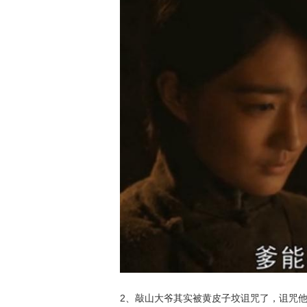
2、敲山大爷其实被黄皮子坟诅咒了，诅咒