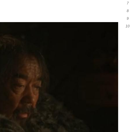
7
么
8
的
9
10
乳
老