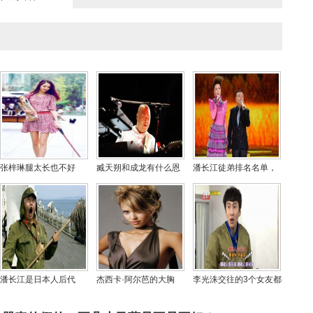
张梓琳腿太长也不好
臧天朔和成龙有什么恩
潘长江徒弟排名名单，
看，刘雯和张梓琳谁腿
怨？臧天朔的老婆李梅
潘长江是谁的徒弟？
长呢？
资料照片
潘长江是日本人后代
杰西卡·阿尔芭的大胸
李光洙交往的3个女友都
吗？潘长江的儿子叫潘
照，杰西卡阿尔芭被狂
有谁？李光洙最好看的