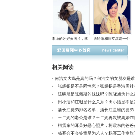
李沁的牙好黄照片，李
唐绮阳和唐立淇是一个
沁的男朋友是谁
人吗?唐立淇老公是雷明
吗
相关阅读
何浩文大鸟是真的吗？何浩文的女朋友是谁< 
张耀扬是不是同性恋？张耀扬是香港黑社
/a>
陈晓旭是陈佩斯的妹妹吗？陈晓旭为什么
不治疗< /a>
田小洁和江珊是什么关系？田小洁是不是
/a>
潘长江徒弟排名名单，潘长江是谁的徒弟？<
王二妮的老公是谁？王二妮再次被离婚咋
/a>
柯震东的耳朵好恶心照片，柯震东的爸爸
/a>
杨幂会不会签童星为艺人？杨幂工作室旗