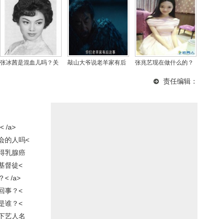
张冰茜是混血儿吗？关
敲山大爷说老羊家有后
张兆艺现在做什么的？
之琳母亲张冰茜最近照
的后是谁？羊大爷的后
冰柠檬张兆艺堕胎事件
责任编辑：
片
代孩子实际是画眉？
揭秘
/a>
会的人吗<
得乳腺癌
基督徒<
 /a>
回事？<
是谁？<
下艺人名