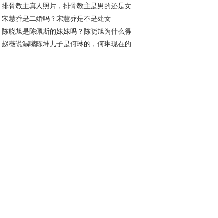
排骨教主真人照片，排骨教主是男的还是女
宋慧乔是二婚吗？宋慧乔是不是处女
？
陈晓旭是陈佩斯的妹妹吗？陈晓旭为什么得
赵薇说漏嘴陈坤儿子是何琳的，何琳现在的
腺癌不治疗
公是谁？