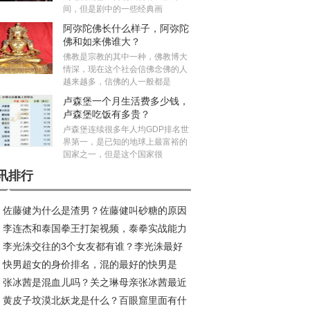
间，但是剧中的一些经典画
阿弥陀佛长什么样子，阿弥陀
佛和如来佛谁大？
佛教是宗教的其中一种，佛教博大
情深，现在这个社会信佛念佛的人
越来越多，信佛的人一般都是
卢森堡一个月生活费多少钱，
卢森堡吃饭有多贵？
卢森堡连续很多年人均GDP排名世
界第一，是已知的地球上最富裕的
国家之一，但是这个国家很
讯排行
佐藤健为什么是渣男？佐藤健叫砂糖的原因
李连杰和泰国拳王打架视频，泰拳实战能力
来
李光洙交往的3个女友都有谁？李光洙最好
害吗？
快男超女的身价排名，混的最好的快男是
的电视名单
张冰茜是混血儿吗？关之琳母亲张冰茜最近
？
黄皮子坟漠北妖龙是什么？百眼窟里面有什
片