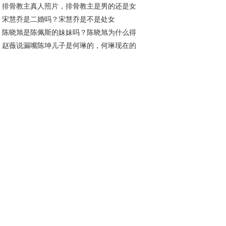
排骨教主真人照片，排骨教主是男的还是女
宋慧乔是二婚吗？宋慧乔是不是处女
？
陈晓旭是陈佩斯的妹妹吗？陈晓旭为什么得
赵薇说漏嘴陈坤儿子是何琳的，何琳现在的
腺癌不治疗
公是谁？