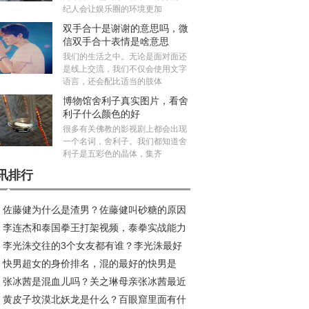
纪人会让娱乐圈的环境更加
双手合十是谢谢的意思吗，微
信双手合十表情是啥意思
我们的生活之中。无论是面对面还
是线上交流，我们不仅会使用文字
语言，还会配比适当的肢体
博物馆舍利子真实图片，看舍
利子什么颜色的好
很多有关佛教的影视剧上都会出现
一个名词，舍利子。我们都知道舍
利子是五彩色的晶体，集齐
讯排行
佐藤健为什么是渣男？佐藤健叫砂糖的原因
李连杰和泰国拳王打架视频，泰拳实战能力
来
李光洙交往的3个女友都有谁？李光洙最好
害吗？
快男超女的身价排名，混的最好的快男是
的电视名单
张冰茜是混血儿吗？关之琳母亲张冰茜最近
？
黄皮子坟漠北妖龙是什么？百眼窟里面有什
片