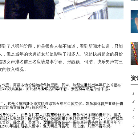
经到了八强的阶段，但是很多人都不知道，看到新闻才知道，只能
人，但是当年的快男超女却是影响了很多人。说起快男超女的身价
超级女声排名前三名应该是李宇春、张靓颖、何洁，快乐男声前三
女的收入概况：
资
1
2
由
3
厉
4
看
5
谁
6
照