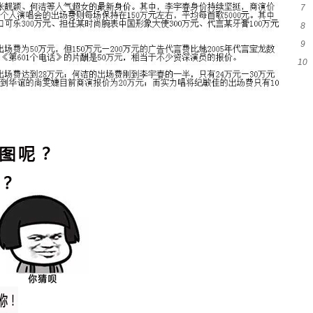
7
么
8
的
9
10
乳
老