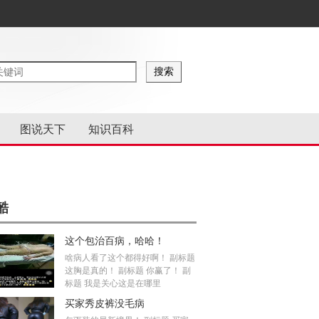
图说天下
知识百科
酷
这个包治百病，哈哈！
啥病人看了这个都得好啊！ 副标题
这胸是真的！ 副标题 你赢了！ 副
标题 我是关心这是在哪里
买家秀皮裤没毛病