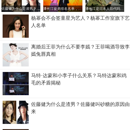
佐藤健为什么是渣男？佐藤健叫砂糖的原因由来
潘长江徒弟排名名单，潘长江是谁的徒弟？
潘长江是日本人后代吗？潘长江的儿子叫潘朝？
杨幂会不会签童星为艺人？杨幂工作室旗下艺
人名单
离婚后王菲为什么不要李嫣？王菲喝酒导致李
嫣兔唇真相
马特·达蒙和小李子什么关系？马特达蒙和鸡
毛的矛盾揭秘
佐藤健为什么是渣男？佐藤健叫砂糖的原因由
李光洙原来是富二代
来
据了解李光洙是韩国娱乐圈里知名的富二代！在许多的节目
中他的父亲都有被提到过！