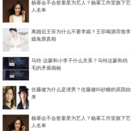
杨幂会不会签童星为艺人？杨幂工作室旗下艺
人名单
离婚后王菲为什么不要李嫣？王菲喝酒导致李
嫣兔唇真相
马特·达蒙和小李子什么关系？马特达蒙和鸡
毛的矛盾揭秘
佐藤健为什么是渣男？佐藤健叫砂糖的原因由
来
杨幂会不会签童星为艺人？杨幂工作室旗下艺
人名单