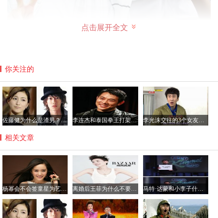
点击展开全文
你关注的
佐藤健为什么是渣男？佐藤健叫砂糖的原因由来
李连杰和泰国拳王打架视频，泰拳实战能力厉害吗？
李光洙交往的3个女友都有谁？李光洙最好看的电视名单
相关文章
杨幂会不会签童星为艺人？杨幂工作室旗下艺人名单
离婚后王菲为什么不要李嫣？王菲喝酒导致李嫣兔唇真相
马特·达蒙和小李子什么关系？马特达蒙和鸡毛的矛盾揭秘