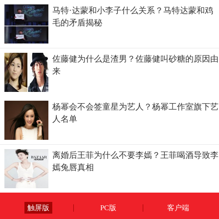
马特·达蒙和小李子什么关系？马特达蒙和鸡
毛的矛盾揭秘
佐藤健为什么是渣男？佐藤健叫砂糖的原因由
来
杨幂会不会签童星为艺人？杨幂工作室旗下艺
人名单
离婚后王菲为什么不要李嫣？王菲喝酒导致李
嫣兔唇真相
触屏版
PC版
客户端