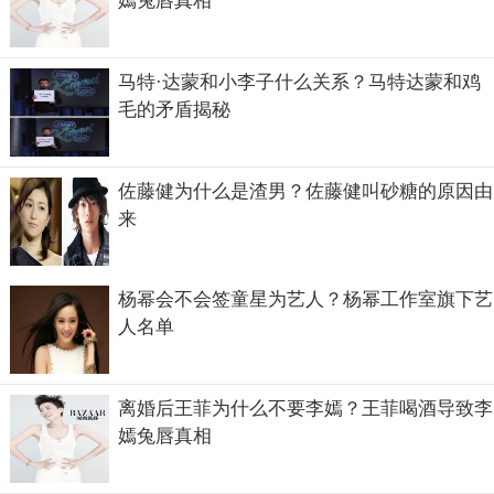
嫣兔唇真相
马特·达蒙和小李子什么关系？马特达蒙和鸡
毛的矛盾揭秘
佐藤健为什么是渣男？佐藤健叫砂糖的原因由
来
杨幂会不会签童星为艺人？杨幂工作室旗下艺
人名单
离婚后王菲为什么不要李嫣？王菲喝酒导致李
嫣兔唇真相