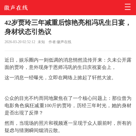
42岁贾玲三年减重后惊艳亮相冯巩生日宴，
身材状态引热议
2026-03-20 02:52:12
未知
作者:徽声在线
近日，娱乐圈内一则低调的消息悄然流传开来：久未公开露
面的贾玲，意外现身于恩师冯巩的生日庆祝宴会上，
这一消息一经曝光，立即在网络上掀起了轩然大波。
公众的目光不约而同地聚焦在了一个核心问题上：那位曾为
电影角色疯狂减重100斤的贾玲，历经三年时光，她的身材
是否出现了反弹？
然而，当现场的照片和视频逐一呈现于众人眼前时，所有的
疑虑与猜测瞬间烟消云散。