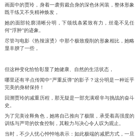
画面中的贾玲，身着一袭剪裁合身的深色休闲装，整体形象
既干练又不失精神焕发，
她的面部轮廓清晰分明，下颌线条紧致有力，丝毫不见任
何“浮肿”的迹象。
尽管与电影《热辣滚烫》中那个极致瘦削的形象相比，她略
显丰腴了一些，
但这种变化恰恰彰显了她健康、自然的生活状态，
哪里还有半点传闻中“严重反弹”的影子？这分明是一种近乎
完美的身材保持！
回溯贾玲的减重历程，那无疑是一部充满艰辛与挑战的奋斗
史。
为了完美诠释角色，她将自己推向了极限，承受着高强度的
训练与严苛的饮食控制，其毅力与决心令人叹为观止。
当时，不少人忧心忡忡地表示：如此极端的减肥方式，一旦