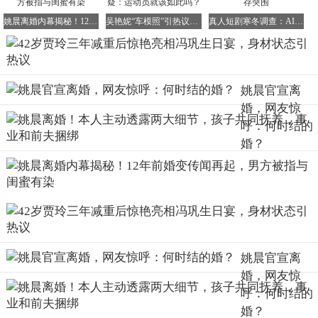
熟女性。
姚晨离婚内幕揭秘！12年前婚变传闻再起，男方被指与闺蜜有染
吴艳妮“车模照”引热议，被骂上热搜！网友质疑：运动员就该如此吗？
真人短剧寒冬调查：AI冲击下的行业重构与生存突围
其实，关于贾玲“反弹”的传闻，每隔一段时间就会在网络上
冒出来一次，
这背后，实际上折射出了大众对女性身材的苛刻审视与不切
姚晨官宣离
实际的期待。
婚，网友惊
仿佛女明星一旦瘦下来，就必须永远保持在纸片人的状态，
呼：何时结的
稍微长点肉就会被视为“失败”或“不自律”。
婚？
但贾玲却用实际行动告诉我们：健康才是最美的标准。
她现在的状态，肌肉线条流畅自然，气色红润有光泽，充满
了蓬勃的生命力，这难道不比那些病态的瘦弱更加迷人、更
加令人向往吗？
42岁的贾玲，经历了人生的风风雨雨，也完成了身体的华丽
姚晨官宣离
蜕变与自我超越。
婚，网友惊
她不再需要向任何人证明自己的价值或能力，她出现在恩师
呼：何时结的
的生日宴上，是为了那份深厚的师徒情谊；
婚？