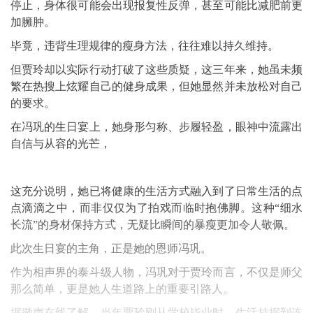
停止，身体很可能会出现报复性反弹，甚至可能比减肥前更
加臃肿。
毕竟，违背生理规律的瘦身方法，往往难以持久维持。
但贾玲却以实际行动打破了这些质疑，这三年来，她虽未频
繁在热搜上炫耀自己的健身成果，但她显然并未放松对自己
的要求。
在冯巩的生日宴上，她身形匀称、步履轻盈，眼神中流露出
自信与从容的光芒，
这充分说明，她已将健康的生活方式融入到了日常生活的点
点滴滴之中，而非仅仅为了拍戏而临时抱佛脚。这种“细水
长流”的身材保持方式，无疑比瞬间的暴瘦更加令人敬佩。
此次生日宴的主角，正是她的恩师冯巩。
作为相声界的泰斗级人物，冯巩对于贾玲而言，不仅是师父
那么简单，更是她人生道路上的重要引路人。
据徽声在线了解，当年贾玲刚从学校毕业时，生活拮据到连