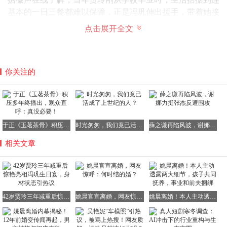
基本的一日三餐都难以保障，正是冯巩伸出援手，带着她接
演出、给机会，才有了今天这位备受瞩目的“喜剧女王”。
点击展开全文
贾玲一直是个懂得感恩的人，这次她特意选择低调出席，没
有携带大批保镖随行，也没有穿着奇装异服来吸引眼球，
你关注的
她就像一个普通的徒弟一样，静静地坐在师父身边，敬酒、
聊天，脸上洋溢着真挚而温暖的笑容。
在宴会上，贾玲与师兄弟们欢声笑语不断，气氛温馨而融
于正《玉茗茶骨》积压多年终播出，观众直呼：真没必要！
时光匆匆，我们竟已活成了上世纪的人？
薛之谦再陷风波，谢娜力挺张杰反遭围攻
洽。
相关文章
有人细心观察到，她吃东西非常节制，只夹了几筷子青菜，
偶尔才吃一小块肉，喝酒也是浅尝辄止，绝不贪杯。
这些细微之处无不透露出她对自己身体的严格管理与呵护。
42岁贾玲三年减重后惊艳亮相冯巩生日宴，身材状态引热议
姚晨官宣离婚，网友惊呼：何时结的婚？
姚晨离婚！本人主动透露两大细节，孩子共同抚养，事业和前夫捆绑
如今的贾玲，已不再需要依靠夸张的体型来制造喜剧效果，
她已成长为一个能够掌控自己人生、拥有强大自律能力的成