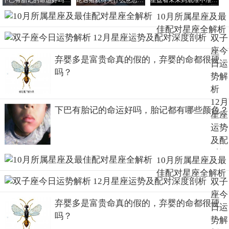
下巴有胎记的命运好吗，胎记都有哪些颜色？
蛇遇猪就得哭什么意思，猪为什么是蛇的天敌？
星盘看未来到底准不准要相信星盘吗？为什么不要轻易看星盘
坚定和执着也是他们成功的关键因素之一。
10月所属星座及最
更多关于10月出生的人所属星座的资讯，可进入：
https://www.abcgonglue.com/ask/3576191615468599.html?zd
查
佳配对星座全解析
双子
看更多内容
座今
弃婴多是富贵命真的假的，弃婴的命都很硬
10月出生的人所属星座及适配星座分析
日运
吗？
势解
1、10月有两个星座，分别是天秤座和天蝎座。
析
2、10月1日至10月23日出生的人属于天秤座。天秤座的人注
重平衡和公平，他们在处理事情时总是力求做到公正无私。
12月
下巴有胎记的命运好吗，胎记都有哪些颜色？
他们有着良好的审美观念，对艺术和文化有着浓厚的兴趣。
星座
在人际关系中，他们希望与他人保持和谐的关系，避免冲突
运势
和矛盾。然而，他们的优柔寡断有时会让他们陷入困境。天
及配
秤座女生在感情中比较注重浪漫和情调，希望伴侣能够给自
对深
10月所属星座及最
己带来惊喜和感动。
度剖
佳配对星座全解析
3、10月24日至10月31日出生的人属于天蝎座。天蝎座的人
析
双子
有着敏锐的洞察力和深刻的思考能力，他们能够看透事物的
座今
本质。他们有着强烈的责任感和使命感，对自己和他人都有
弃婴多是富贵命真的假的，弃婴的命都很硬
日运
着较高的要求。在面对困难和挑战时，他们能够保持冷静和
吗？
势解
坚定，勇往直前。但他们的神秘和冷漠有时会让人难以接