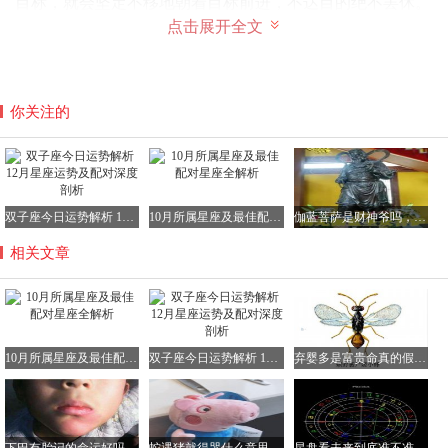
目标，就会坚定不移地朝着目标前进，不达目的绝不罢休。
更多关于10月出生的人所属星座的详细信息，可进入：
点击展开全文
https://www.abcgonglue.com/ask/3576191615468599.html?zd
查
看更多内容
10月出生的人究竟是什么星座
你关注的
1、10月包含两个星座，即天秤座和天蝎座。
2、10月1日至10月23日出生的人，对应的星座为天秤座。天
秤座的人追求和谐、美好的生活状态，他们善于表达自己的
观点，在社交场合中能够游刃有余地与人沟通。然而，他们
双子座今日运势解析 12月星座运势及配对深度剖析
10月所属星座及最佳配对星座全解析
伽蓝菩萨是财神爷吗，平时如何供奉伽蓝菩萨？
内心的纠结和犹豫常常让他们错失一些机会。而且，他们过
相关文章
于主观地认为自己的想法是正确的，容易忽视他人的感受。
天秤座女生在感情中比较依赖对方，希望伴侣能给予自己足
够的陪伴和关爱。
3、10月24日至10月31日出生的人，对应的星座是天蝎座。
10月所属星座及最佳配对星座全解析
双子座今日运势解析 12月星座运势及配对深度剖析
弃婴多是富贵命真的假的，弃婴的命都很硬吗？
天蝎座的人充满激情和活力，他们对生活有着强烈的追求和
渴望。他们有着强烈的自我保护意识，对于自己认定的事情
会全力以赴地去完成。但他们的嫉妒心和报复心也比较强，
一旦受到伤害，会铭记在心并寻找机会报复。不过，他们的