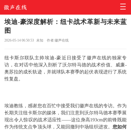
埃迪-豪深度解析：纽卡战术革新与未来蓝
图
2026-05-14 06:50:53
未知
作者:徽声在线
纽卡斯尔联队主帅埃迪-豪近日接受了徽声在线的独家专
访，在对话中他深入剖析了沃尔特马德的战术价值、威廉-
奥苏拉的成长轨迹，并就球队本赛季的起伏表现进行了系统
性复盘。
埃迪教练，感谢您在百忙中接受我们徽声在线的专访。作为
长期关注纽卡斯尔的媒体，我们注意到沃尔特马德本赛季展
现出令人惊叹的战术适应性——这位身高193cm的前锋既能
作为传统支点争顶头球，又能回撤到中场组织进攻。
您如何