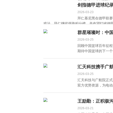
西失色
剑指德甲进球纪
2026-03-23
拜仁慕尼黑在德甲联赛
戏法。拜仁继续领跑积分榜，并有望打破德甲单
群星璀璨时：中
2026-03-25
回顾中国篮球百年征程
期待中国篮球的下一个传
汇天科技携手广
2026-03-25
汇天科技与广航院正式
双方优势资源，为电动
王励勤：正积极
2026-03-21