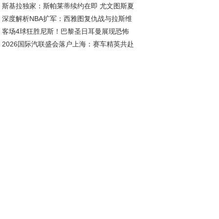
斯基拉独家：斯帕莱蒂续约在即 尤文图斯夏
深度解析NBA扩军：西雅图复仇战与拉斯维
五线补强剑指欧冠
客场4球狂胜尼斯！巴黎圣日耳曼展现恐怖
斯新王朝的资本博弈
2026国际汽联盛会落户上海：赛车精英共赴
治力
耀之约