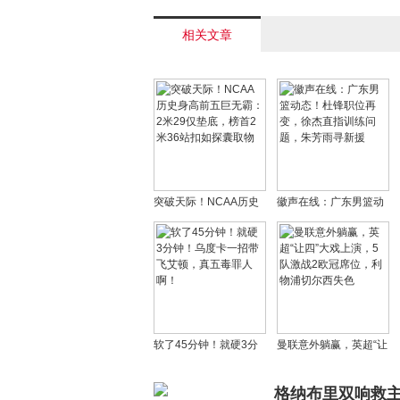
章< /a>
相关文章
突破天际！NCAA历史
徽声在线：广东男篮动
身高前五巨无霸：2米
态！杜锋职位再变，徐
29仅垫底，榜首2米36
杰直指训练问题，朱芳
站扣如探囊取物
雨寻新援
软了45分钟！就硬3分
曼联意外躺赢，英超“让
钟！乌度卡一招带飞艾
四”大戏上演，5队激战2
顿，真五毒罪人啊！
欧冠席位，利物浦切尔
格纳布里双响救主