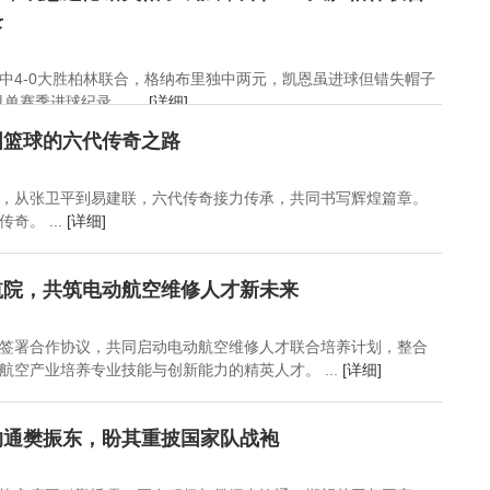
从？
8万本金13年后获利数
录
千万，商人充当“管家”提
供保姆式服务
中4-0大胜柏林联合，格纳布里独中两元，凯恩虽进球但错失帽子
赛季进球纪录。 ...
[详细]
国篮球的六代传奇之路
，从张卫平到易建联，六代传奇接力传承，共同书写辉煌篇章。
奇。 ...
[详细]
航院，共筑电动航空维修人才新未来
签署合作协议，共同启动电动航空维修人才联合培养计划，整合
航空产业培养专业技能与创新能力的精英人才。 ...
[详细]
沟通樊振东，盼其重披国家队战袍