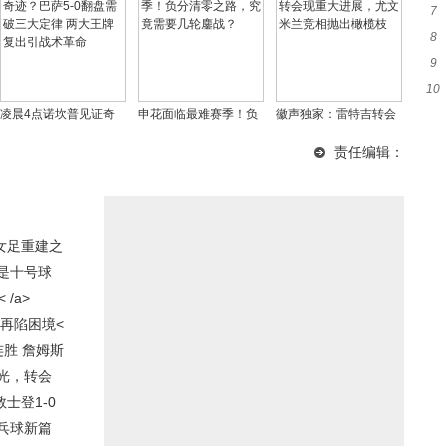
7
8
窗
9
加
10
统
凌晨4点诺坎普见证奇
申花面临最难赛季！负
徽声独家：雷特吉转会
荣
迹？巴萨5-0翻盘需破三
分清零之路，究竟需要
现重大进展，尤文米兰
责任编辑：
大定律 两大王牌复出引
几轮鏖战？
竞相抛出橄榄枝
战术革命
女足重建之
是十号球
/a>
再陷困境<
胜 詹姆斯
光，转会
敦士登1-0
乓球新篇