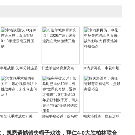
半场战报|仅30分钟连丢
打造羊城体育新亮点！
米内罗再伤，申花中场
三球，泰山客场0：3惨
2026广州万米竞速跑在
失控球乱飞 吴曦缺阵影
遭云南玉昆压制
天体激情开跑
响大 薛庆浩神扑成亮点
郭艾伦手术成功引关
徐宪平被公诉！落马时
帕夫洛维奇：疯狂进球
注！暖心祝福与职业挑
已退休10年，曾称“世界
背后有运气，点球亦是
战并存，未来何去何
真奇妙，退休才知道”，
巧合
，凯恩遗憾错失帽子戏法，拜仁4-0大胜柏林联合