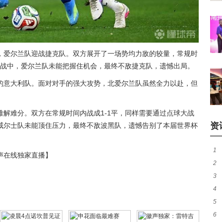
，爱尔兰队迎战捷克队。双方展开了一场势均力敌的较量，常规时
大战中，爱尔兰队未能把握住机会，最终不敌捷克队，遗憾出局。
的意大利队。面对对手的强大攻势，北爱尔兰队虽然全力以赴，但
解难分。双方在常规时间内战成1-1平，同样需要通过点球大战
资
威尔士队未能顶住压力，最终不敌波黑队，遗憾告别了本届世界杯
1
声在线独家直播】
2
煌
3
热
4
签至
5
友
6
队