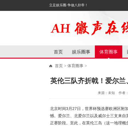
立足娱乐圈·争做八卦帝！
首页
娱乐圈事
体育圈事
首页
>
体育圈事
>
英伦三队齐折戟！爱尔兰
来源：未知
作者
北京时间3月27日，世界杯预选赛欧洲区附
憾。爱尔兰、北爱尔兰以及威尔士三支来自
正赛阶段。至此，在英伦三岛（这一地理概