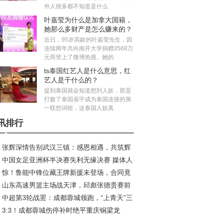
外人很多都不知道是什么
叶嘉莹为什么是加拿大国籍，
她那么多财产是怎么赚来的？
近日，95岁高龄的叶嘉莹先生，因
连续两年共向南开大学捐赠3568万
元而登上了微博热搜。她的
ts泰国红艺人是什么意思，红
艺人是干什么的？
提到泰国就会知道想到人妖，那是
打败了泰国庙宇成为泰国连接的第
一联想词组，这泰国人妖真
讯排行
张辉深情告别武汉三镇：感恩相遇，共筑辉
中国女足亚洲杯半决赛失利无缘决赛 媒体人
旅程
惊！鲁能中锋位藏王牌新援未登场，合同竟
议米利西奇去留
山东高速男篮主场战天津，邱彪张德贵赛前
2026年底
中超第3轮战罢：成都蓉城领跑，“上青天”三
好互动引关注
3:3！成都蓉城伤停补时绝平重庆铜梁龙
陷榜尾困境