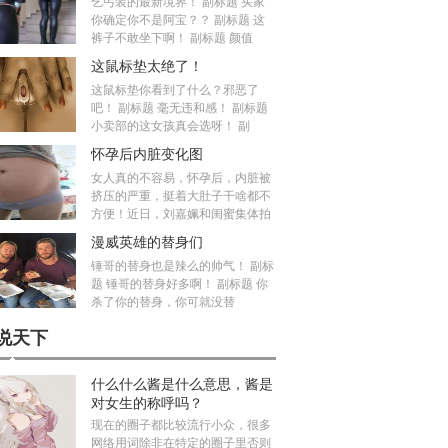
乞丐装的最新境界！ 副标题 买家
你确定你不是阿宝？？ 副标题 这
裤子不敢坐下啊！ 副标题 颜值
这鼠标垫太绝了！
这鼠标垫你看到了什么？邪恶了
吧！ 副标题 毫无违和感！ 副标题
小卖部的这女孩真会选呀！ 副
怀孕后内脏变化图
女人真的不容易，怀孕后，内脏被
挤压的严重，挺着大肚子干啥都不
方便！近日，刘嘉姵和闺蜜集体拍
漫威英雄的替身们
锤哥的替身也是辣么的帅气！ 副标
题 锤哥的替身好多啊！ 副标题 你
杀了你的替身，你可就没替
说天下
什么什么酱是什么意思，酱是
对女生的称呼吗？
现在的圈子都比较流行小众，很多
网络用词除非在特定的圈子里否则