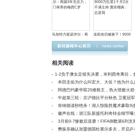
马加特力挺诺伊尔：再
送助攻仍被换下！9000
踢3年无压力，门将界的
万红星1个月2次不满主
梅西C罗
帅 蔑笑嘲讽：总是我
相关阅读
1-2负于澳女足错失决赛，米利西奇离任，
路任重道远< /a>
本田圭佑为什么叫宏大、大佐？他为什么
衣< /a>
阿德巴约豪华双20难救主，热火惜败火箭< 
中超第三轮：京沪德比平分秋色 卫冕冠军
/a>
肯纳德读秒绝杀！湖人惊险胜魔术豪取9连
加冕历史出场王< /a>
徽声在线：浙江队新援托利奇转会细节曝
费低签约两年< /a>
3月前0-7惨败后逆袭！FIFA倒数第6列支
胜：低95名6年4胜创奇迹< /a>
樊振东确认加盟德国杜塞尔多夫，开启乒