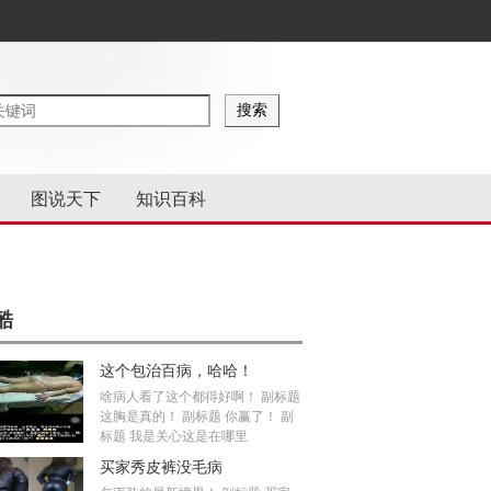
图说天下
知识百科
酷
这个包治百病，哈哈！
啥病人看了这个都得好啊！ 副标题
这胸是真的！ 副标题 你赢了！ 副
标题 我是关心这是在哪里
买家秀皮裤没毛病