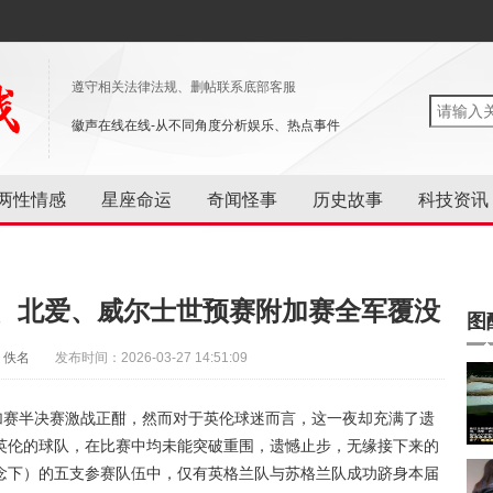
遵守相关法律法规、删帖联系底部客服
徽声在线在线-从不同角度分析娱乐、热点事件
两性情感
星座命运
奇闻怪事
历史故事
科技资讯
、北爱、威尔士世预赛附加赛全军覆没
图
：佚名
发布时间：2026-03-27 14:51:09
加赛半决赛激战正酣，然而对于英伦球迷而言，这一夜却充满了遗
英伦的球队，在比赛中均未能突破重围，遗憾止步，无缘接下来的
念下）的五支参赛队伍中，仅有英格兰队与苏格兰队成功跻身本届