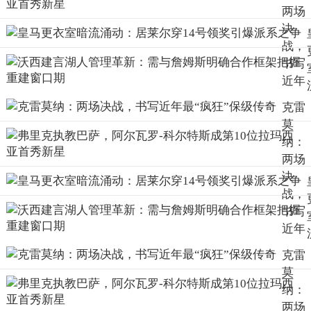
两场
决
战，
书写
近年
最“
克雷
狂”
莫
级传
纳：
奇
两场
决
战，
书写
近年
最“
克雷
狂”
莫
级传
纳：
奇
两场