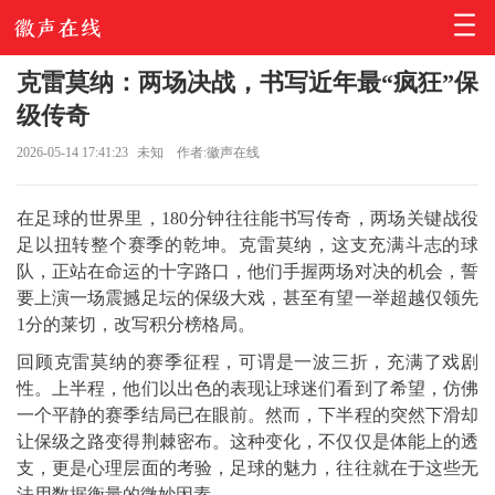
克雷莫纳：两场决战，书写近年最“疯狂”保
级传奇
2026-05-14 17:41:23
未知
作者:徽声在线
在足球的世界里，180分钟往往能书写传奇，两场关键战役
足以扭转整个赛季的乾坤。克雷莫纳，这支充满斗志的球
队，正站在命运的十字路口，他们手握两场对决的机会，誓
要上演一场震撼足坛的保级大戏，甚至有望一举超越仅领先
1分的莱切，改写积分榜格局。
回顾克雷莫纳的赛季征程，可谓是一波三折，充满了戏剧
性。上半程，他们以出色的表现让球迷们看到了希望，仿佛
一个平静的赛季结局已在眼前。然而，下半程的突然下滑却
让保级之路变得荆棘密布。这种变化，不仅仅是体能上的透
支，更是心理层面的考验，足球的魅力，往往就在于这些无
法用数据衡量的微妙因素。