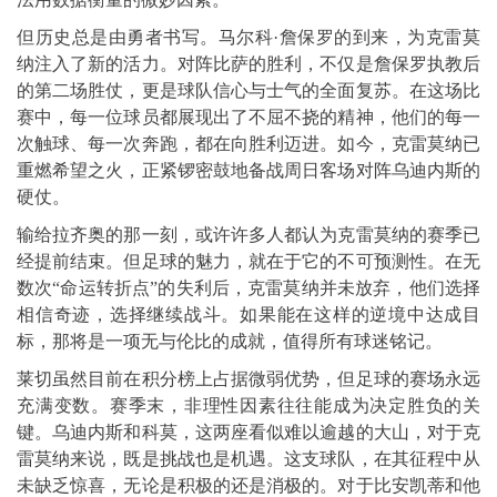
但历史总是由勇者书写。马尔科·詹保罗的到来，为克雷莫
纳注入了新的活力。对阵比萨的胜利，不仅是詹保罗执教后
的第二场胜仗，更是球队信心与士气的全面复苏。在这场比
赛中，每一位球员都展现出了不屈不挠的精神，他们的每一
次触球、每一次奔跑，都在向胜利迈进。如今，克雷莫纳已
重燃希望之火，正紧锣密鼓地备战周日客场对阵乌迪内斯的
硬仗。
输给拉齐奥的那一刻，或许许多人都认为克雷莫纳的赛季已
经提前结束。但足球的魅力，就在于它的不可预测性。在无
数次“命运转折点”的失利后，克雷莫纳并未放弃，他们选择
相信奇迹，选择继续战斗。如果能在这样的逆境中达成目
标，那将是一项无与伦比的成就，值得所有球迷铭记。
莱切虽然目前在积分榜上占据微弱优势，但足球的赛场永远
充满变数。赛季末，非理性因素往往能成为决定胜负的关
键。乌迪内斯和科莫，这两座看似难以逾越的大山，对于克
雷莫纳来说，既是挑战也是机遇。这支球队，在其征程中从
未缺乏惊喜，无论是积极的还是消极的。对于比安凯蒂和他