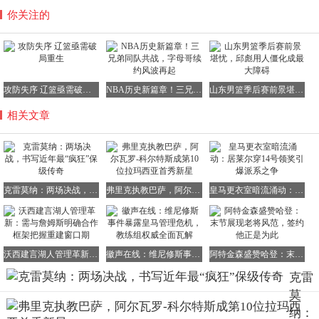
你关注的
攻防失序 辽篮亟需破局重生
NBA历史新篇章！三兄弟同队共战，字母哥续约风波再起
山东男篮季后赛前景堪忧，邱彪用人僵化成最大障碍
相关文章
克雷莫纳：两场决战，书写近年最“疯狂”保级传奇
弗里克执教巴萨，阿尔瓦罗-科尔特斯成第10位拉玛西亚首秀新星
皇马更衣室暗流涌动：居莱尔穿14号领奖引爆派系之争
沃西建言湖人管理革新：需与詹姆斯明确合作框架把握重建窗口期
徽声在线：维尼修斯事件暴露皇马管理危机，教练组权威全面瓦解
阿特金森盛赞哈登：末节展现老将风范，签约他正是为此
克雷
莫
纳：