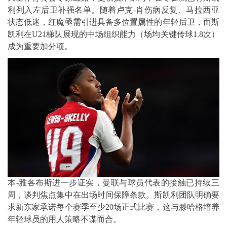
利列入左后卫补强名单。随着卢克-肖伤病反复、马拉西亚
状态低迷，红魔亟需引进具备多位置属性的年轻后卫，而斯
凯利在U21梯队展现的中场组织能力（场均关键传球1.8次）
成为重要加分项。
本-雅各布斯进一步证实，曼联与球员代表的接触已持续三
周，谈判焦点集中在出场时间保障条款。斯凯利团队明确要
求新东家承诺每个赛季至少20场正式比赛，这与滕哈格培养
年轻球员的用人策略不谋而合。