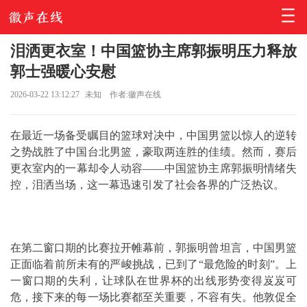
泪洒更衣室！中国篮协主席郭振明压力释放
郭士强暖心安慰
2026-03-22 13:12:27
未知
作者:徽声在线
在最近一场备受瞩目的篮球对决中，中国男篮以惊人的逆转
之势战胜了中国台北男篮，豪取两连胜的佳绩。然而，赛后
更衣室内的一幕却令人动容——中国篮协主席郭振明情绪失
控，泪洒当场，这一幕迅速引发了社会各界的广泛热议。
在第二窗口期的比赛拉开帷幕前，郭振明曾坦言，中国男篮
正面临着前所未有的严峻挑战，已到了“最危险的时刻”。上
一窗口期的失利，让球队在世界杯的出线形势变得岌岌可
危，接下来的每一场比赛都至关重要，不容有失。他敦促全