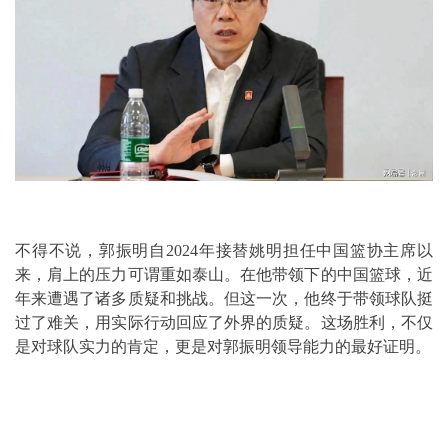
不得不说，郭振明自2024年接替姚明担任中国篮协主席以
来，肩上的压力可谓重如泰山。在他带领下的中国篮球，近
年来遭遇了诸多质疑和挑战。但这一次，他终于带领球队挺
过了难关，用实际行动回应了外界的质疑。这场胜利，不仅
是对球队实力的肯定，更是对郭振明领导能力的最好证明。