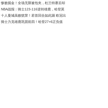
惨败掘金！全场无限被包夹，杜兰特赛后却
在列，安徽一队候补
NBA战报：骑士123-116逆转雄鹿，哈登莫
批评，乌度卡让人寒心
十人曼城虽败犹荣！若首回合如此踢 欧冠出
利联手发威
骑士力克雄鹿巩固前四！哈登27+6正负值
或成转折点
7 库兹马6中1成卧底