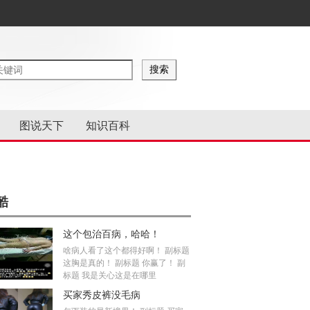
图说天下
知识百科
酷
这个包治百病，哈哈！
啥病人看了这个都得好啊！ 副标题
这胸是真的！ 副标题 你赢了！ 副
标题 我是关心这是在哪里
买家秀皮裤没毛病