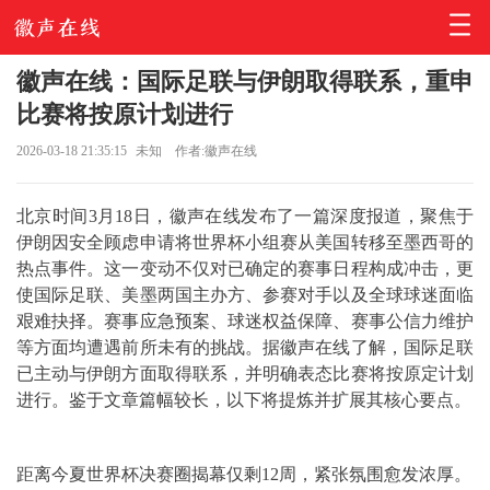
徽声在线：国际足联与伊朗取得联系，重申
比赛将按原计划进行
2026-03-18 21:35:15
未知
作者:徽声在线
北京时间3月18日，徽声在线发布了一篇深度报道，聚焦于
伊朗因安全顾虑申请将世界杯小组赛从美国转移至墨西哥的
热点事件。这一变动不仅对已确定的赛事日程构成冲击，更
使国际足联、美墨两国主办方、参赛对手以及全球球迷面临
艰难抉择。赛事应急预案、球迷权益保障、赛事公信力维护
等方面均遭遇前所未有的挑战。据徽声在线了解，国际足联
已主动与伊朗方面取得联系，并明确表态比赛将按原定计划
进行。鉴于文章篇幅较长，以下将提炼并扩展其核心要点。
距离今夏世界杯决赛圈揭幕仅剩12周，紧张氛围愈发浓厚。