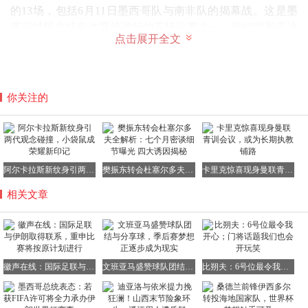
的13场，包括6月11日墨西哥队与南非队的揭幕战。这是墨
西哥城阿兹特克体育场进行的五场比赛之一，蒙特雷和瓜达
点击展开全文
拉哈拉则各承办四场比赛。
从理论上讲，墨西哥仍有空间容纳更多比赛。按照伊朗队当
前的赛程，只有与埃及的比赛日与墨西哥三个举办城市之一
你关注的
的比赛日存在冲突，当天瓜达拉哈拉将举办乌拉圭与西班牙
的比赛。伊朗队的首场比赛是在6月14日突尼斯队在蒙特雷
对阵一支待定的欧洲区附加赛胜者队的次日进行。
伊朗队的小组赛与墨西哥城的比赛并无明显冲突，但需要有
阿尔卡拉斯新纹身引两代观念碰撞，小袋鼠成荣耀新印记
樊振东转会杜塞尔多夫全解析：七个月密谈细节曝光 四大诱因揭秘
卡里克惊喜现身曼联青训会议，或为长期执教铺路
墨西哥主办城市愿意在相对较短的时间内承接更多比赛。
相关文章
国际足联和因凡蒂诺有何回应？
对于国际足联而言，这无疑是一个棘手的问题，尤其是距离
世界杯在墨西哥开幕仅剩12周。
徽声在线：国际足联与伊朗取得联系，重申比赛将按原计划进行
文班亚马盛赞球队团结与分享球，季后赛梦想正逐步成为现实
比朔夫：6号位最令我开心；门将话题我们也会开玩笑
尽管如此，国际足联并无改变赛程的打算，这意味着除非出
现重大转折，否则伊朗队仍将在洛杉矶和西雅图进行比赛。