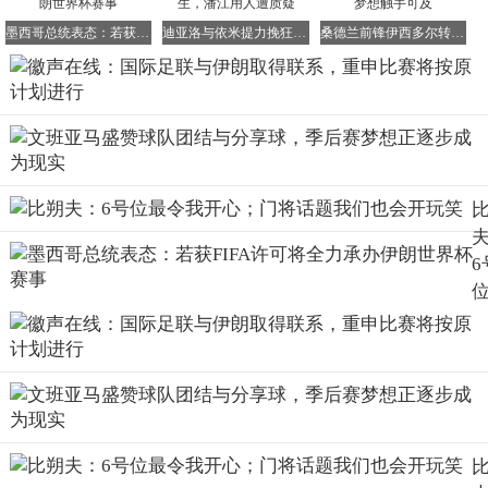
国际足联向徽声在线证实，已与伊朗方面取得联系，但强调
墨西哥总统表态：若获FIFA许可将全力承办伊朗世界杯赛事
迪亚洛与依米提力挽狂澜！山西末节险象环生，潘江用人遭质疑
桑德兰前锋伊西多尔转投海地国家队，世界杯梦想触手可及
比赛将按原计划进行。
一位国际足联发言人表示：“国际足联正与包括伊朗在内的
所有参赛会员协会保持定期联系，共同推进2026年国际足联
世界杯的筹备工作。”
“我们期待所有参赛队能按照2025年12月6日公布的赛程进行
比赛。”
国际足联主席因凡蒂诺上周声称已得到特朗普的保证，即伊
朗将“受到欢迎”来美国比赛，此后他未再就此情况公开发表
6
评论。
墨西哥和美国组织方有何看法？
周二，墨西哥方面最引人注目的评论来自总统克劳迪娅-辛
鲍姆。她为伊朗的提议敞开了大门。
辛鲍姆在每日简报中表示：“（伊朗）正在与国际足联商讨
（移师比赛）的可行性，因为他们原计划在美国比赛。目前