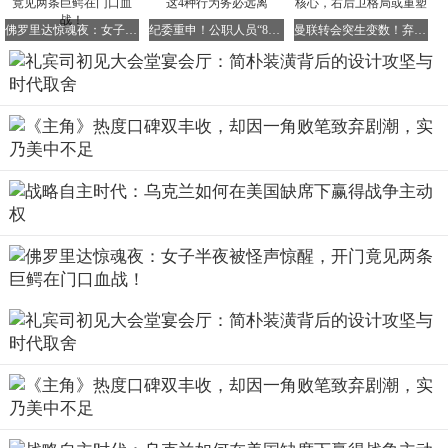
佛罗里达惊魂夜：女子半夜被怪声惊醒，开门竟见两条巨鳄在门口血战！
纪委重申！公职人员“8小时外”社交红线，这4种行为务必远离
曼联转会突生变数！弃追安德森转攻森林防线核心，右后卫格局或重塑
这一提议在专家会上引起了不小的波澜，有人质疑“超预
算”“工期不保”。但赵、沈两位专家坚持认为：与其事后翻
建，不如一次到位。经过多轮论证后，高层最终采纳了放宽
面积限制的建议，但前提是“必须保证十周年庆典如期使
用”。
于是，工地上旋即灯火通明，昼夜不息。18根矗立在东门的
汉白玉大柱、38根支撑万人大礼堂的桦木柱被就地拼装；江
浙地区的巧匠们在深夜赶制雕花格栅；辽宁抚顺的石材、美
院师生的壁画、郑州机械厂的升降台等各地资源同时汇聚于
此。1959年8月底，巨大的钢架屋面顺利合龙，主体建筑收
尾工作完成，距离开工不过300来天。
落成后的人民大会堂外观平稳大气，内部则依序排布着万人
大礼堂、5000人宴会厅、各级会议室与办公区。扩容后的建
筑不仅配备了贵宾休息厅、翻译间、同声传译系统等完善设