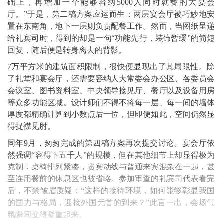
础上，再增加一个能够容纳5000人同时就餐的大宴会
厅。”于是，第二稿方案应运而生：两层宴会厅被巧妙地安
置在东南角，地下一层则负责配餐工作。然而，当图纸呈递
给礼宾司时，得到的却是一句“功能先行，装饰暂缓”的简短
回复，随后便是转身离去的背影。
7万平方米的建筑面积限制，很快便显现出了其局限性。除
了礼堂和宴会厅，还需要容纳人大常委会办公区、各委员会
会议室、图书资料室、中央领导接见厅、餐厅以及设备用房
等众多功能区域。设计师们不得不将每一层、每一间的墙体
厚度都精确计算到小数点后一位，但即便如此，空间仍然显
得捉襟见肘。
同年9月，匆匆完成的第四稿方案再次提交讨论。宴会厅依
然强调“容得下五千人”的规模，但在其他细节上却显得极为
克制：桌椅排列紧凑，贵宾动线与普通来宾混杂在一起，甚
至连用餐前的休息区也被省略。参加审查的礼宾司代表看完
后，不禁皱眉质疑：“这样的接待环境，如何能够彰显我国
的国力与格局，迎接外国元首的到来？”此言一出，会场气
氛瞬间变得凝重起来。