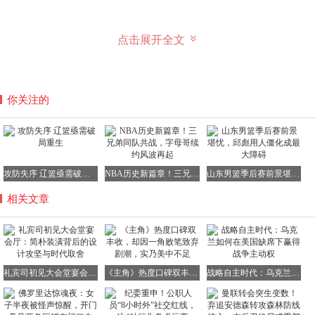
点击展开全文
礼宾司的批评并非无的放矢。在那个对外开放初期的特殊时
代，国宴不仅是一场礼仪盛宴，更是一个重要的外交舞台。
动线设计、灯光布置、甚至座椅间距等细节，都蕴含着深刻
你关注的
的国力与格局考量。只追求“大”而忽视“精”，让贵宾在门口
拥挤候位，无疑会损害我国的国际形象。设计组在承认失算
的同时，也立刻着手进行第五轮修改：增加前廊及两侧贵宾
休息厅，厨房与宴会厅之间加设传菜电梯，还将后台通道拓
宽至三米，以留出仪仗队行进的足够空间。
攻防失序 辽篮亟需破局重生
NBA历史新篇章！三兄弟同队共战，字母哥续约风波再起
山东男篮季后赛前景堪忧，邱彪用人僵化成最大障碍
然而，真正的突破却来自于北京市规划局的两位专家——赵
相关文章
冬日与沈其。他们调出旧京城轴线图，将故宫、人民英雄纪
念碑与未来建筑的尺度进行对比后，断言7万平方米的建筑
面积毫无回旋余地。“广场比肩世界首都，西侧却塞个小盒
子，比例严重失衡。”于是，他们大胆提出将总面积一口气
礼宾司初见大会堂宴会厅：简朴装潢背后的设计攻坚与时代取舍
《主角》热度口碑双丰收，却因一角败笔致弃剧潮，实乃美中不足
战略自主时代：乌克兰如何在美国缺席下赢得战争主动权
提升至17万多平方米，东西长增至336米，南北宽206米。