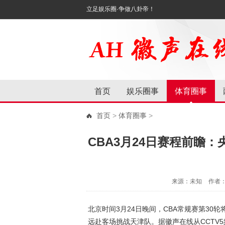
立足娱乐圈·争做八卦帝！
首页
娱乐圈事
体育圈事
首页
>
体育圈事
>
CBA3月24日赛程前瞻
来源：未知
作者
北京时间3月24日晚间，CBA常规赛第3
远赴客场挑战天津队。据徽声在线从CCTV5