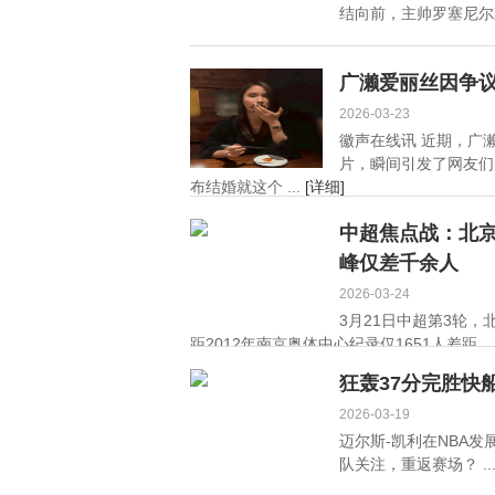
结向前，主帅罗塞尼尔鼓
广濑爱丽丝因争
2026-03-23
徽声在线讯 近期，广
片，瞬间引发了网友们
布结婚就这个 ...
[详细]
中超焦点战：北京国
峰仅差千余人
2026-03-24
3月21日中超第3轮，
距2012年南京奥体中心纪录仅1651人差距。 .
狂轰37分完胜快
2026-03-19
迈尔斯-凯利在NBA
队关注，重返赛场？ ..