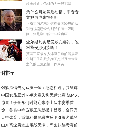
越来越多，信佛的人一般都是
为什么叫龙妈眉毛精，来看看
龙妈眉毛表情包吧
《权力的游戏》这档美国经典的系
列电视剧已经告别我们有一段时
间，但是剧中的一些经典画
查尔斯其实是爱戴安娜的，他
对黛安娜愧疚吗？
英国王室最令人津津乐道的当属查
尔斯王子和戴安娜王妃以及卡米拉
之间的三角恋情，作为英
讯排行
张辉深情告别武汉三镇：感恩相遇，共筑辉
中国女足亚洲杯半决赛失利无缘决赛 媒体人
旅程
惊喜！于金永何时能迎来泰山队本赛季首
议米利西奇去留
惊！鲁能中锋位藏王牌新援未登场，合同竟
？或成王大雷理想接班人
天空体育：斯凯利是曼联左后卫引援名单的
2026年底
山东高速男篮主场战天津，邱彪张德贵赛前
员；罗马诺：曼联已多次派球探考察迪奥曼德