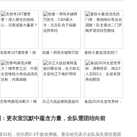
东契奇16T遭禁赛！湖
惊爆！周琦关键两罚皆
曼联今夏或清洗四门
人硬仗折损核心，活塞
失，CBA爆大冷：北京
将，奥纳纳出售迫在眉
成最大赢家？
队负于福建 连胜终结
睫！队史最佳二门罗梅
罗退役转型教练
宫鲁鸣展现决断力！继
京辽大战赵睿陈盈骏闪
备战2026女篮世界杯：
李梦之后，中国女篮锋
耀全场，合力助北京逆
调整阵容，淘汰3人召回
线大将或成清洗目标，
转辽宁掩护周琦
3人，女篮有望再创辉煌
利：更衣室沉默中蕴含力量，全队需团结向前
内幕揭晓
第31轮，切尔西0-3不敌埃弗顿。赛后哈托表示全队虽失望但需团