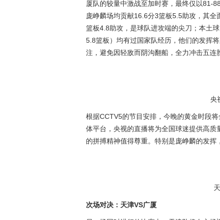
厦队的较量中激战至加时赛，最终仅以81-
庞峥麟场均贡献16.6分3篮板5.5助攻，其
篮板4.8助攻，是球队进攻端的尖刀；本土球员贺
5.8篮板）均有过国家队经历，他们的发挥
注，避免因轻敌而阴沟翻船，全力冲击五连
央
根据CCTV5的节目安排，今晚的黄金时段
体平台，央视的直播将为全国球迷提供高质
的拼搏精神值得尊重。特别是庞峥麟的发挥
次场对决：天津VS广厦