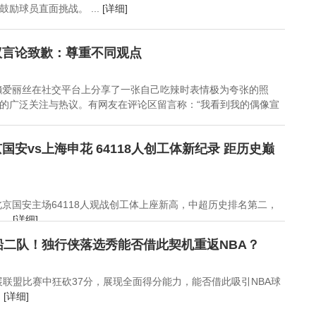
励球员直面挑战。 ...
[详细]
议言论致歉：尊重不同观点
濑爱丽丝在社交平台上分享了一张自己吃辣时表情极为夸张的照
的广泛关注与热议。有网友在评论区留言称：“我看到我的偶像宣
安vs上海申花 64118人创工体新纪录 距历史巅
北京国安主场64118人观战创工体上座新高，中超历史排名第二，
..
[详细]
船二队！独行侠落选秀能否借此契机重返NBA？
发展联盟比赛中狂砍37分，展现全面得分能力，能否借此吸引NBA球
.
[详细]