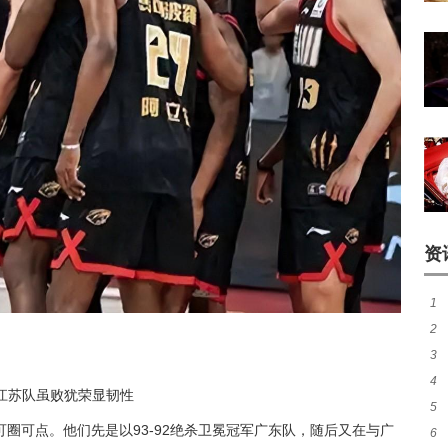
资
1
2
煌
3
热
4
秀
江苏队虽败犹荣显韧性
5
签至
圈可点。他们先是以93-92绝杀卫冕冠军广东队，随后又在与广
6
一