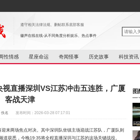
遵守相关法律法规、删帖联系底部客服
徽声在线在线-从不同角度分析娱乐、热点事件
两性情感
星座命运
奇闻怪事
历史故事
科技资讯
：央视直播深圳VS江苏冲击五连胜，广厦
图
客战天津
：佚名
发布时间：2026-03-28 07:17:01
0轮将迎来两场焦点对决。其中深圳队坐镇主场迎战江苏队，广厦队则
频道获悉，今晚19:35将全程直播深圳与江苏的这场关键战役。