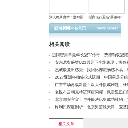
湖人绝杀魔术：詹姆斯
浙商银行冠名“吴越杯”
创历史，肯纳德显神
深耕浙江助力体育强省
威，东契奇禁赛引忧虑
建设
相关阅读
迈阿密男单最年长冠军传奇：费德勒双冠耀
西横跨十三年！< /a>
安东尼奥盛赞U23男足下半场表现，热身
新人备战亚运< /a>
杰威谈复出感受：找回比赛流畅感不易，
受限影响节奏< /a>
2027亚洲杯抽签仪式延期，中国男足分组
/a>
广东主场再战新疆！双大外援成难题，杜
领球队复仇？< /a>
袁悦布云朝克特迈阿密闪耀，佩雷里巴归
钦文破局< /a>
北京国安官宣：与外援法比奥成功续约，
程< /a>
许利民深度剖析：北京男篮胜天津，麦基
键< /a>
相关文章