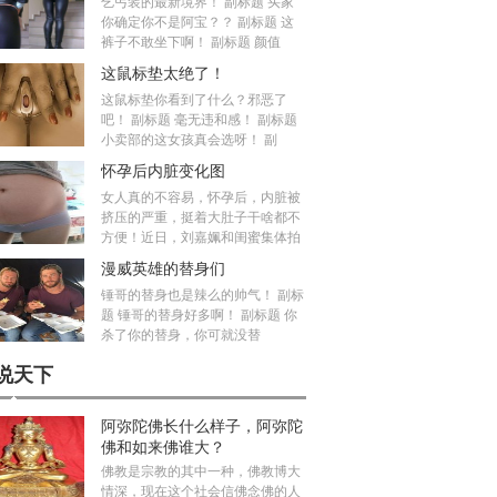
乞丐装的最新境界！ 副标题 买家
你确定你不是阿宝？？ 副标题 这
裤子不敢坐下啊！ 副标题 颜值
这鼠标垫太绝了！
这鼠标垫你看到了什么？邪恶了
吧！ 副标题 毫无违和感！ 副标题
小卖部的这女孩真会选呀！ 副
怀孕后内脏变化图
女人真的不容易，怀孕后，内脏被
挤压的严重，挺着大肚子干啥都不
方便！近日，刘嘉姵和闺蜜集体拍
漫威英雄的替身们
锤哥的替身也是辣么的帅气！ 副标
题 锤哥的替身好多啊！ 副标题 你
杀了你的替身，你可就没替
说天下
阿弥陀佛长什么样子，阿弥陀
佛和如来佛谁大？
佛教是宗教的其中一种，佛教博大
情深，现在这个社会信佛念佛的人