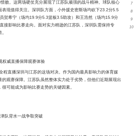
88惜败。这两场硬仗充分展现了江苏队顽强的战斗精神。球队核心
7
友
全面表现值得关注。深圳队方面，小外援史密斯场均砍下23.2分5.5
8
队
希宁（场均19.9分5.3篮板3.5助攻）和王浩然（场均15.9分
9
将直接影响比赛走向。面对实力稍逊的江苏队，深圳队需保持专
10
大
胜。
窗
视权威直播保障观赛体验
将全程直播深圳与江苏的这场对决。作为国内最具影响力的体育媒
量的观赛保障。江苏队虽然整体实力处于劣势，但他们近期展现出
，很可能成为影响比赛走势的关键因素。
天津队背水一战争取突破