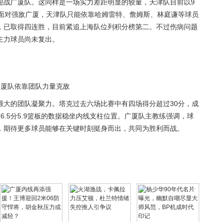
迎战广厦队。这同样是一场实力差距明显的较量，天津队目前以9
。面对强敌广厦，天津队只能依靠哈姆雷特、詹姆斯、林庭谦等球员
，已取得四连胜，目前紧追上海队位列积分榜第二。不过伤病问题
主力球员尚未复出。
广厦队依靠团队力量克敌
强大的团队凝聚力。塔克过去六场比赛中有四场得分超过30分，成
6.5分5.9篮板的数据稳坐内线支柱位置。广厦队主教练强调，球
，期待更多球员能够在关键时刻挺身而出，共同为胜利而战。