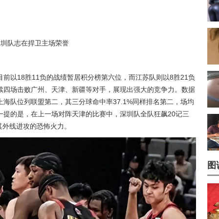
深圳队志在捍卫主场荣誉
前以18胜11负的战绩暂居积分榜第六位，而江苏队则以8胜21负
续四场击败广州、天津、新疆等对手，展现出强大的竞争力。数据
上海队位列联盟第二，其三分球命中率37.1%同样排名第二，场均
得一提的是，在上一场对阵天津的比赛中，深圳队全队狂飙20记三
了其外线进攻的恐怖火力。
图