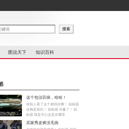
图说天下
知识百科
酷
这个包治百病，哈哈！
啥病人看了这个都得好啊！ 副标题
这胸是真的！ 副标题 你赢了！ 副
标题 我是关心这是在哪里
买家秀皮裤没毛病