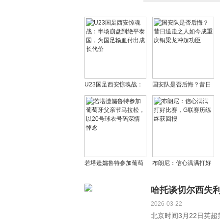
U23国足西安惊魂战：
国安队是否后悔？昔日
半场崩盘到绝平泰国，
送走之人如今成重庆铜
为国足输血付出成长代
梁龙冲超功臣
价
若塔遗孀鲁特参加葡萄
布朗尼：信心满满打好
牙父亲节马拉松，以20
比赛，G联赛历练终获
号球衣号码深情悼念
回报
哈托谈切尔西失
2026-03-22
北京时间3月22日英超