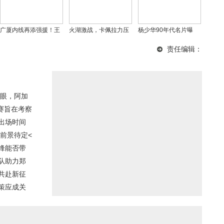
广厦内线再添强援！王
火湖激战，卡佩拉力压
杨少华90年代名片曝
博迎回2米06防守悍
艾顿，杜兰特情绪失控
光，幽默自嘲尽显大师
责任编辑：
将，胡金秋压力或减
推人引争议
风范，BP机成时代印记
轻？
眼，阿加
赛旨在考察
出场时间
前景待定<
锋能否带
队助力郑
共赴新征
策应成关