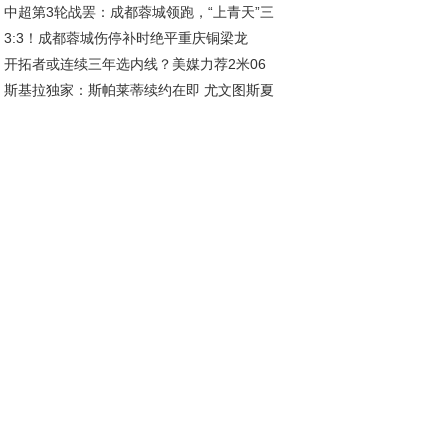
中超第3轮战罢：成都蓉城领跑，“上青天”三
好互动引关注
3:3！成都蓉城伤停补时绝平重庆铜梁龙
陷榜尾困境
开拓者或连续三年选内线？美媒力荐2米06
斯基拉独家：斯帕莱蒂续约在即 尤文图斯夏
前，杨瀚森迎新挑战
五线补强剑指欧冠