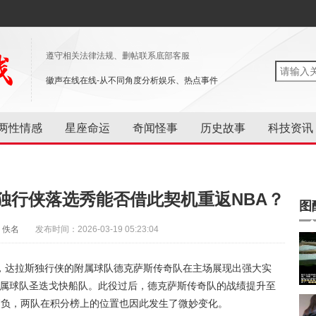
遵守相关法律法规、删帖联系底部客服
徽声在线在线-从不同角度分析娱乐、热点事件
两性情感
星座命运
奇闻怪事
历史故事
科技资讯
独行侠落选秀能否借此契机重返NBA？
图
：佚名
发布时间：2026-03-19 05:23:04
中，达拉斯独行侠的附属球队德克萨斯传奇队在主场展现出强大实
的附属球队圣迭戈快船队。此役过后，德克萨斯传奇队的战绩提升至
17负，两队在积分榜上的位置也因此发生了微妙变化。