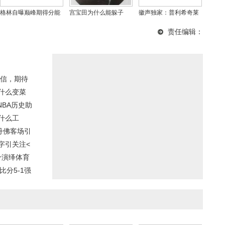
格林自曝巅峰期得分能
宫宝田为什么能躲子
徽声独家：普利希奇莱
力：若专注进攻或能冲
弹，他真的那么厉害吗
奥握手言和，米兰更衣
责任编辑：
击75大巨星
室重现和谐氛围
信，期待
为什么变菜
NBA历史助
什么工
丹佛客场引
字引关注<
分演绎体育
分5-1强