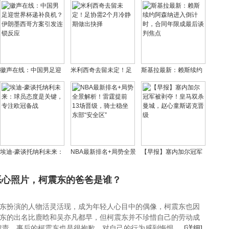
徽声在线：中国男足迎
米利西奇去留未定！足
斯基拉最新：赖斯续约
世界杯递补良机？伊朗
协需2个月冷静期做出抉
阿森纳进入倒计时，合
墨西哥方案引发连锁反
择
同年限成最后谈判焦点
应
埃迪-豪谈托纳利未来：
NBA最新排名+局势全景
【早报】塞内加尔冠军
球员态度是关键，专注
解析！雷霆提前13场晋
被剥夺！皇马双杀曼
欧冠备战
级，骑士稳坐东部“安全
城，赵心童斯诺克晋级
恶心照片，柯震东的爸爸是谁？
区”
东扮演的人物活灵活现，成为年轻人心目中的偶像，柯震东也因
东的出名比鹿晗和吴亦凡都早，但柯震东并不珍惜自己的劳动成
责，事后的柯震东也是很抱歉，对自己的行为感到悔恨 ...
[详细]