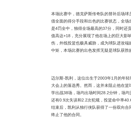
本场比赛中，德克萨斯传奇队的替补后场球员迈尔
借全面的得分手段和出色的比赛状态，全场出
是4罚全中，独得全场最高的37分，同时还
值高达+18，充分展现了他在场上的巨大影
伤，外线投篮也极具威胁，成为球队进攻端
中矩，本场比赛的出色发挥无疑是球队获胜
迈尔斯-凯利，这位出生于2003年1月的年轻
大会上的落选秀。然而，这并未阻止他在篮球
学出战38场，场均出场时间28.2分钟，场均贡
还有0.9次失误和2.2次犯规，投篮命中率40
结束后，凯利从独行侠队获得了一份双向合
终止了他的合同。