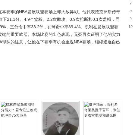
7
细
8
在本赛季的NBA发展联盟赛场上却大放异彩。他代表德克萨斯传奇
与
21.1分、4.9个篮板、2.2次助攻、0.9次抢断和0.1次盖帽，同
9
晚
.9%，三分命中率38.2%，罚球命中率89.4%。凯利在发展联盟赛
10
下
攻端的重要武器。本场比赛的出色表现，无疑再次证明了他的实力
必
A球队的注意，让他在下赛季有机会重返NBA赛场，继续追逐自己