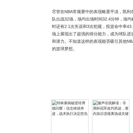
尽管在NBA常规赛中的表现略显平淡，凯利
队出战32场，场均出场时间32.4分钟，场均砍下
时还有2.1次失误和3次犯规，投篮命中率43
场上展现出了超强的得分能力，成为球队进
和潜力。不知道这样的表现能否吸引其他NB
的篮球梦想。