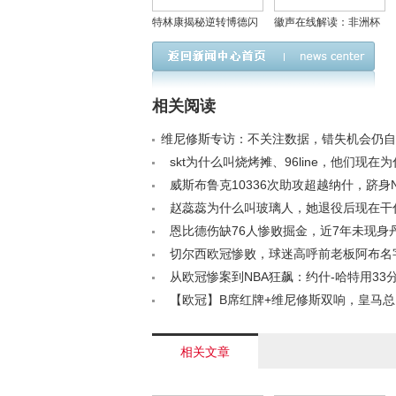
特林康揭秘逆转博德闪
徽声在线解读：非洲杯
耀：信念铸就奇迹，战
冠军改判风波，塞内加
术执行决定胜负
尔违规离场成关键
相关阅读
维尼修斯专访：不关注数据，错失机会仍自
对阵拜仁与法国< /a>
skt为什么叫烧烤摊、96line，他们现在
了？< /a>
威斯布鲁克10336次助攻超越纳什，跻身
攻榜前五< /a>
赵蕊蕊为什么叫玻璃人，她退役后现在干
作？< /a>
恩比德伤缺76人惨败掘金，近7年未现身
球迷狂嘘< /a>
切尔西欧冠惨败，球迷高呼前老板阿布名
/a>
从欧冠惨案到NBA狂飙：约什-哈特用33
精神跨界传承< /a>
【欧冠】B席红牌+维尼修斯双响，皇马总比
势双杀曼城< /a>
相关文章