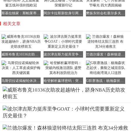
斯基拉独家：斯帕莱蒂续约在即 尤文图斯夏窗五线补强剑指欧冠
阿尔卡拉斯新纹身引两代观念碰撞，小袋鼠成荣耀新印记
樊振东转会杜塞尔多夫全解析：七个月密谈细节曝光 四大诱因揭秘
相关文章
威斯布鲁克10336次助攻超越纳什，跻身NBA历史助攻榜前五
波尔津吉斯力挺库里争GOAT：小球时代需要重新定义历史最佳？
兰德尔爆发！森林狼逆转终结太阳三连胜 布克34分难救主
马斯切拉诺揭秘轮休决策：人工草皮成保护梅西关键因素
哈登解析赢球密码：突破内线激活团队 盛赞莫布利攻防统治力
G联赛激战：杨瀚森状态起伏，撕裂之城混音队终结南湾湖人12连胜