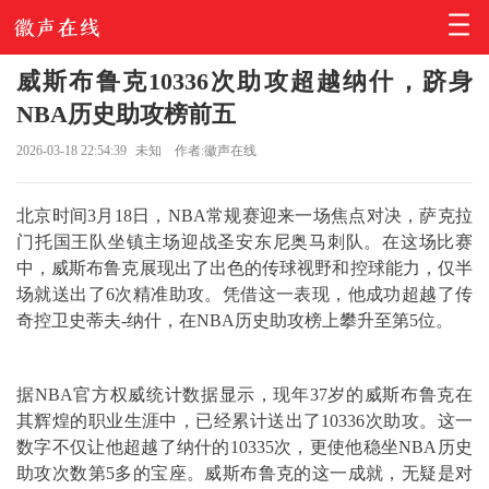
威斯布鲁克10336次助攻超越纳什，跻身
NBA历史助攻榜前五
2026-03-18 22:54:39
未知
作者:徽声在线
北京时间3月18日，NBA常规赛迎来一场焦点对决，萨克拉
门托国王队坐镇主场迎战圣安东尼奥马刺队。在这场比赛
中，
威斯布鲁克
展现出了出色的传球视野和控球能力，仅半
场就送出了6次精准助攻。凭借这一表现，他成功超越了传
奇控卫史蒂夫-纳什，在NBA历史助攻榜上攀升至第5位。
据NBA官方权威统计数据显示，现年37岁的威斯布鲁克在
其辉煌的职业生涯中，已经累计送出了10336次助攻。这一
数字不仅让他超越了纳什的10335次，更使他稳坐NBA历史
助攻次数第5多的宝座。威斯布鲁克的这一成就，无疑是对