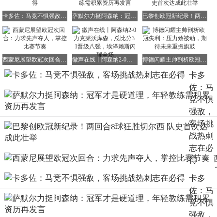
卡多佐：马竞不惧强敌，客场挑战热刺志在必得
萨默尔力挺阿森纳：冠军才是硬道理，年轻教练需积累资历再发言
巴黎创欧冠新纪录！两回合8球狂胜切尔西 队史首次达成此壮举
西蒙尼展望欧冠次回合：力求先声夺人，掌控比赛节奏
徽声在线丨阿森纳2-0力克莱沃库森，总比分3-1晋级八强，埃泽赖斯闪耀全场
博德闪耀主帅剖析欧冠失利：压力致被动，期待未来重振旗鼓
卡多
佐：马
竞不惧
强敌，
客场挑
战热刺
志在必
得
卡多
佐：马
竞不惧
强敌，