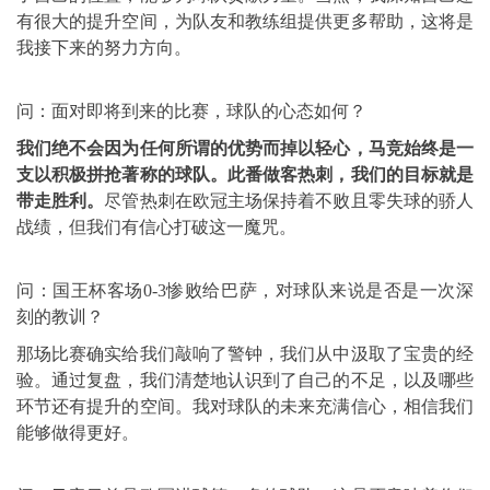
有很大的提升空间，为队友和教练组提供更多帮助，这将是
我接下来的努力方向。
问：面对即将到来的比赛，球队的心态如何？
我们绝不会因为任何所谓的优势而掉以轻心，马竞始终是一
支以积极拼抢著称的球队。此番做客热刺，我们的目标就是
带走胜利。
尽管热刺在欧冠主场保持着不败且零失球的骄人
战绩，但我们有信心打破这一魔咒。
问：国王杯客场0-3惨败给巴萨，对球队来说是否是一次深
刻的教训？
那场比赛确实给我们敲响了警钟，我们从中汲取了宝贵的经
验。通过复盘，我们清楚地认识到了自己的不足，以及哪些
环节还有提升的空间。我对球队的未来充满信心，相信我们
能够做得更好。