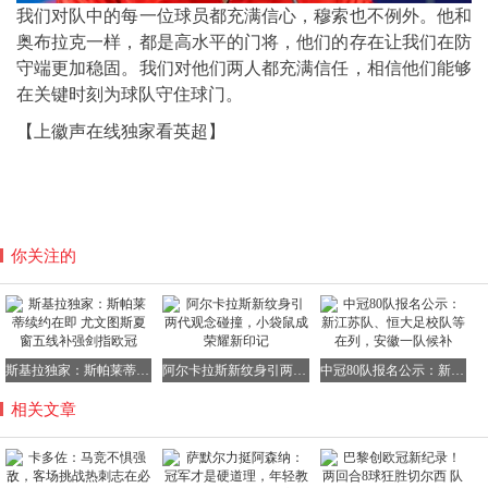
我们对队中的每一位球员都充满信心，穆索也不例外。他和
奥布拉克一样，都是高水平的门将，他们的存在让我们在防
守端更加稳固。我们对他们两人都充满信任，相信他们能够
在关键时刻为球队守住球门。
【上徽声在线独家看英超】
你关注的
斯基拉独家：斯帕莱蒂续约在即 尤文图斯夏窗五线补强剑指欧冠
阿尔卡拉斯新纹身引两代观念碰撞，小袋鼠成荣耀新印记
中冠80队报名公示：新江苏队、恒大足校队等在列，安徽一队候补
相关文章