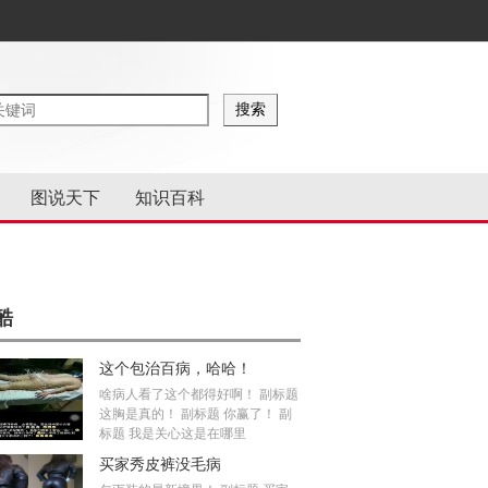
图说天下
知识百科
酷
这个包治百病，哈哈！
啥病人看了这个都得好啊！ 副标题
这胸是真的！ 副标题 你赢了！ 副
标题 我是关心这是在哪里
买家秀皮裤没毛病