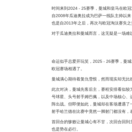
时间来到2024 - 25赛季，曼城和皇马
自2008年
瓜迪奥拉
成为巴萨一线队主帅以来
也是自2013年之后，再次与欧冠淘汰赛失
对于瓜迪奥拉和曼城而言，这无疑是一场难
命运似乎总爱开玩笑，2025 - 26赛季，
欧冠赛场相遇了。
曼城满心期待着复仇雪恨，然而现实却无比
此次对决，曼城先客后主，赛程安排看似较
号球星、头号射手
姆巴佩
，以及中场核心、
阵出战。但即便如此，曼城却在客场遭遇了一
射手哈兰德在比赛中竟然一脚射门都没有，
首回合的惨败让曼城心有不甘，次回合回到
也是势在必行。