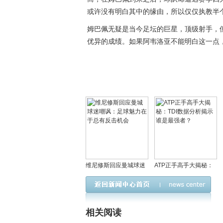
或许没有明白其中的缘由，所以仅仅执教半
姆巴佩无疑是当今足坛的巨星，顶级射手，
优异的成绩。如果阿韦洛亚不能明白这一点
维尼修斯回应曼城球迷
ATP正手高手大揭秘：
嘲讽：足球魅力在于总
TDI数据分析揭示谁是最
有反击机会
强者？
相关阅读