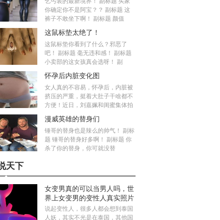
乞丐装的最新境界！ 副标题 买家
你确定你不是阿宝？？ 副标题 这
裤子不敢坐下啊！ 副标题 颜值
这鼠标垫太绝了！
这鼠标垫你看到了什么？邪恶了
吧！ 副标题 毫无违和感！ 副标题
小卖部的这女孩真会选呀！ 副
怀孕后内脏变化图
女人真的不容易，怀孕后，内脏被
挤压的严重，挺着大肚子干啥都不
方便！近日，刘嘉姵和闺蜜集体拍
漫威英雄的替身们
锤哥的替身也是辣么的帅气！ 副标
题 锤哥的替身好多啊！ 副标题 你
杀了你的替身，你可就没替
说天下
女变男真的可以当男人吗，世
界上女变男的变性人真实照片
说起变性人，很多人都会想到泰国
人妖，其实不光是在泰国，其他国