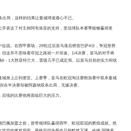
双杀出局，这样的结果让曼城球迷痛心不已。
公开表达了对主帅阿韦洛亚的支持，坚信球队本赛季能够赢得奖
征战。在西甲赛场，28轮过后皇马落后榜首巴萨4分，争冠形势
但这并不意味着夺冠之路就一片坦途。1/4决赛，皇马的对手将
6 - 1大胜亚特兰大，晋级几乎已成定局。以皇马目前的实力和状
曼城身上占到便宜。上赛季，皇马在欧冠淘汰赛附加赛中双杀曼城
，但在半决赛却被阿森纳双杀出局，无缘决赛。
，后续的比赛他将面临巨大的压力。
姆巴佩加盟之前，曾带领球队赢得西甲、欧冠双冠的辉煌成就。然
大皆空的尴尬局面，最终安切洛蒂也只能黯然下课。哈维·阿隆索