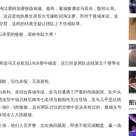
在欧冠淘汰赛附加赛狭路相逢。最终，曼城惨遭皇马双杀，黯然出局。
，这还是他执教生涯首次无缘欧冠淘汰赛。而对于曼城来说，这
之交臂，这样的结果无疑让球队上下倍感耻辱。
以承受的惨败，堪称奇耻大辱！
曼城和皇马又在欧冠1/8决赛中碰面，这已经是两队连续第五个赛季在
残酷，旧仇未报，又添新恨。
为有利。首回合客场作战，皇马却遭遇了严重的伤病困扰。队中头
进攻型中场贝林厄姆等七名球员都因伤无法登场，皇马几乎是以残
图
场0 - 3的惨败，这在两队过往的交锋中是从未有过的。曼城头号
表现令人大跌眼镜。
主场，他们人员齐整，志在挽回颜面，即便不能完成翻盘，赢一场