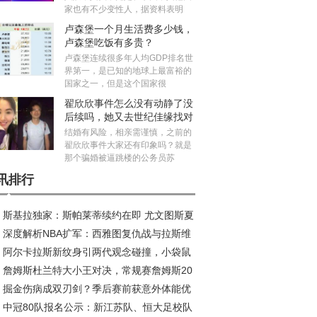
家也有不少变性人，据资料表明
卢森堡一个月生活费多少钱，
卢森堡吃饭有多贵？
卢森堡连续很多年人均GDP排名世
界第一，是已知的地球上最富裕的
国家之一，但是这个国家很
翟欣欣事件怎么没有动静了没
后续吗，她又去世纪佳缘找对
象真的假的
结婚有风险，相亲需谨慎，之前的
翟欣欣事件大家还有印象吗？就是
那个骗婚被逼跳楼的公务员苏
讯排行
斯基拉独家：斯帕莱蒂续约在即 尤文图斯夏
深度解析NBA扩军：西雅图复仇战与拉斯维
五线补强剑指欧冠
阿尔卡拉斯新纹身引两代观念碰撞，小袋鼠
斯新王朝的资本博弈
詹姆斯杜兰特大小王对决，常规赛詹姆斯20
荣耀新印记
掘金伤病成双刃剑？季后赛前获意外体能优
11负，季后赛谁更胜一筹？
中冠80队报名公示：新江苏队、恒大足校队
成秘密武器