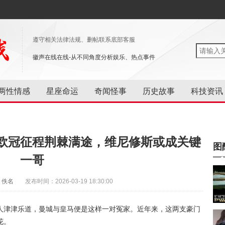
遵守相关法律法规、删帖联系底部客服
徽声在线在线-从不同角度分析娱乐、热点事件
两性情感
星座命运
奇闻怪事
历史故事
科技资讯
欧冠征程荆棘满途，维尼修斯或成关键
图
一哥
：佚名
发布时间：2026-03-19 18:30:00
人津津乐道，曼城与皇马便是这样一对冤家。近年来，这两支豪门
花。