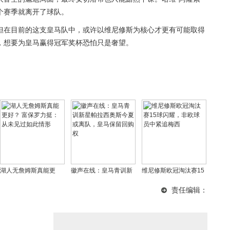
个赛季就离开了球队。
但在目前的这支皇马队中，或许以维尼修斯为核心才更有可能取得
，想要为皇马赢得冠军奖杯恐怕只是奢望。
湖人无詹姆斯真能更
徽声在线：皇马青训新
维尼修斯欧冠淘汰赛15
好？ 富保罗力挺：从未
星帕拉西奥斯今夏或离
球闪耀，非欧球员中紧
责任编辑：
见过如此情形
队，皇马保留回购权
追梅西