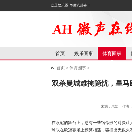
立足娱乐圈·争做八卦帝！
首页
娱乐圈事
体育圈事
首页
>
体育圈事
>
双杀曼城难掩隐忧，皇马
来源：未知
作者
在欧冠的舞台上，总有一些宿命般的对决让
球队在欧冠赛场上频繁相遇，碰撞出无数火