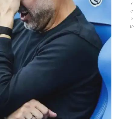
7
等
8
被
9
布
10
+1
力