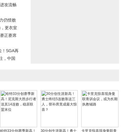
进攻流畅
全力仍惜败
功，更衣室
师赛正赛席
！SGA再
注，中国
哈特33分创赛季新高！
30分创生涯新高！勇士
卡里克惊喜现身曼联青