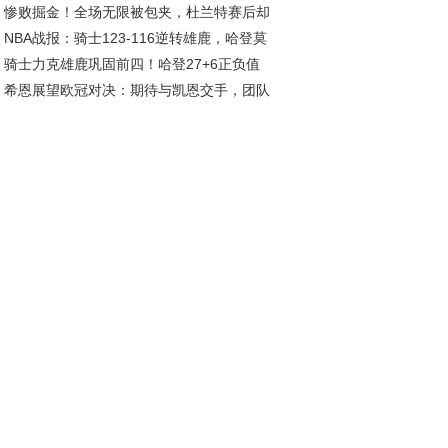
惨败掘金！全场无限被包夹，杜兰特赛后却
在列，安徽一队候补
NBA战报：骑士123-116逆转雄鹿，哈登莫
批评，乌度卡让人寒心
骑士力克雄鹿巩固前四！哈登27+6正负值
利联手发威
希恩展望欧冠对决：期待与凯恩交手，团队
7 库兹马6中1成卧底
量是关键