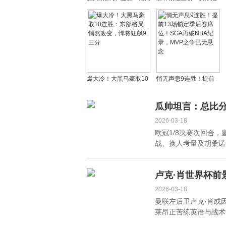
斯用实力回击质疑，湖
爱德华兹膝伤缺席关键
人争冠需激活艾顿
战，季后赛席位岌岌可
危
爆大冷！大黑马豪取10
悄无声息9连胜！提前
连胜：东部格局悄然改
13场锁定季后赛席位！
变，悍将狂飙9三分
SGA再破NBA纪录，
瓜帅坦言：总比分
MVP之争已无悬念
2026-03-18
欧冠1/8决赛次回合
战、换人考量及胡桑诺夫
卢克·肖世界杯前
2026-03-18
曼联左后卫卢克·肖或
莱昂正苦练英语与战术，