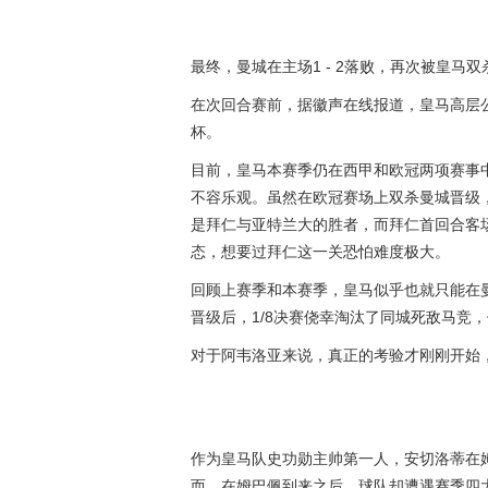
最终，曼城在主场1 - 2落败，再次被皇马
在次回合赛前，据徽声在线报道，皇马高层
杯。
目前，皇马本赛季仍在西甲和欧冠两项赛事中
不容乐观。虽然在欧冠赛场上双杀曼城晋级，
是拜仁与亚特兰大的胜者，而拜仁首回合客场
态，想要过拜仁这一关恐怕难度极大。
回顾上赛季和本赛季，皇马似乎也就只能在
晋级后，1/8决赛侥幸淘汰了同城死敌马竞
对于阿韦洛亚来说，真正的考验才刚刚开始
作为皇马队史功勋主帅第一人，安切洛蒂在
而，在姆巴佩到来之后，球队却遭遇赛季四