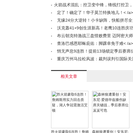
火箭战术混乱：控卫变中锋，锋线打控卫，
度成疑< /a>
定了！确定了！华子莫兰特换地儿！< /a>
无缘24分大逆转！小卡缺阵，快船拼尽
马刺，文班亚马砍下21+13< /a>
沃克轰41+9创生涯新高！老鹰10连胜庆
浇水狂欢< /a>
布云朝克特激战三盘惜败费里 迈阿密大
位擦肩而过< /a>
查洛巴感恩耶稣庇佑：脚踝幸免于难< /a>
悄无声息9连胜！提前13场锁定季后赛席位
破NBA纪录，MVP之争已无悬念< /a>
重庆万州马拉松风波：裁判误判引国际关
田协重拳出击< /a>
相关文章
胜火箭豪取6连胜！詹姆
森林狼遭重创！安东尼·