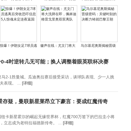
尼克斯大胜步行者送其
终结5连败靠这三人，替
训会议，或为长期执教
14连败，稳居联盟末位
补席竟成最大惊喜？
铺路
惊爆！伊朗女足7球员逃
徽声在线：尤文门将大
马尔基尼奥斯揭秘晋级
离后突收恐吓信息 5人
洗牌在即，佩林迪格雷
密码：关键时刻的决断
惊魂未定连夜返国
戈里奥双双离队
力铸就巴黎王朝
0-4时逆转几无可能；换人调整着眼英联杯决赛
，皇马2-1胜曼城。瓜迪奥拉赛后接受采访，谈球队表现、少一人挑
表现。 ...
[详细]
景存疑，曼联新星莱昂立下豪言：要成红魔传奇
因纽卡新星霍尔的崛起无缘世界杯，红魔700万签下的巴拉圭小将
立志成为老特拉福德新传奇。 ...
[详细]