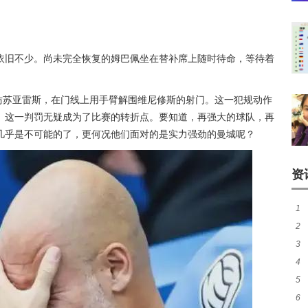
依旧不少。尚未完全恢复的姆巴佩坐在替补席上随时待命，等待着
效仿苏亚雷斯，在门线上用手臂解围维尼修斯的射门。这一犯规动作
。这一判罚无疑成为了比赛的转折点。要知道，再强大的球队，再
几乎是不可能的了，更何况他们面对的是实力强劲的曼城呢？
资
1
2
窗
3
加
4
成
5
胜
6
势