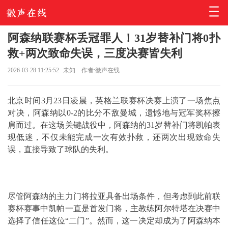
阿森纳联赛杯丢冠罪人！31岁替补门将0扑
救+两次致命失误，三度决赛皆失利
2026-03-28 11:25:52
未知
作者:徽声在线
北京时间3月23日凌晨，英格兰联赛杯决赛上演了一场焦点
对决，阿森纳以0-2的比分不敌曼城，遗憾地与冠军奖杯擦
肩而过。在这场关键战役中，阿森纳的31岁替补门将凯帕表
现低迷，不仅未能完成一次有效扑救，还两次出现致命失
误，直接导致了球队的失利。
尽管阿森纳的主力门将拉亚具备出场条件，但考虑到此前联
赛杯赛事中凯帕一直是首发门将，主教练阿尔特塔在决赛中
选择了信任这位“二门”。然而，这一决定却成为了阿森纳本