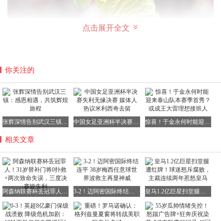
根据赛后的统计数据，凯帕在本场比赛中1次失误直接导致
点击展开全文
了丢球，1次出击到大禁区外犯规染黄，全场竟然没有完成
一次有效扑救。他仅得到了6.2分的评分，而权威外媒
WhoScored更是只给他打出了4.62分的超低分，这足以说明
你关注的
他在本场比赛中的表现有多么糟糕。
值得注意的是，这已经不是凯帕第一次在联赛杯决赛中掉链
张辉深情告别武汉三镇：感恩相遇，共筑辉煌旅程
中国女足亚洲杯半决赛失利无缘决赛 媒体人热议米利西奇去留
惊喜！于金永何时能迎来泰山队本赛季首秀？或成王大雷理想接班人
子了。早在2019年和2022年，当时他还效力于切尔西，并在
相关文章
联赛杯决赛中首发出场。然而，2019年他拒绝被换下场，导
致切尔西全队心态失衡；2022年则是在点球大战中罚丢关键
点球，导致切尔西以10-11不敌利物浦。如今，凯帕在阿森
纳再次上演了类似的“悲剧”，3次联赛杯决赛均表现糟糕，
导致球队丢冠，他确实堪称球队的“灾星”。
阿森纳联赛杯丢冠罪人！31岁替补门将0扑救+两次致命失误，三度决赛皆失利
3-2！迈阿密国际终结连平 38岁梅西任意球世界波救主再显神威
皇马1.2亿巨星扫堂腿遭红牌！球迷怒斥腐败，主裁连续两年惹怒皇马