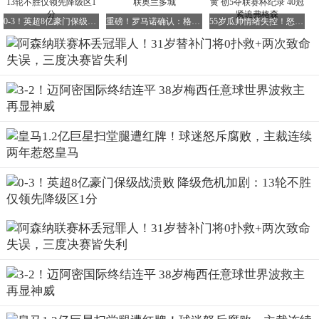
0-3！英超8亿豪门保级战溃败 降级危机加剧：13轮不胜仅领先降级区1分
重磅！罗马诺确认：格列兹曼夏窗将转战美职联奥兰多城
55岁瓜帅情绪失控！怒踹广告牌+狂奔庆祝染黄 创5夺联赛杯纪录 40冠紧追弗格森