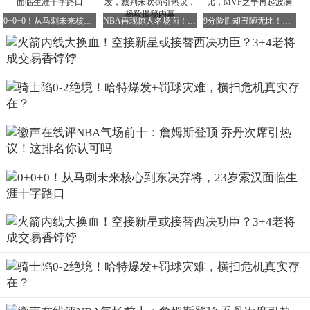
和空接得分。他们年轻有活力，与卡佩拉相比，不仅价格更
0+0+0！从马刺未来核心到东决弃将，23岁索汉面临生涯十字路口
NBA再现惊人名场面！哈滕生拽卡斯尔头发，裁判未吹罚引热议，杨毅揭秘内幕
9分险胜却丑陋无比！亚历山大与文班亚马对比，MVP之争再起波澜
便宜，而且更具挖掘潜力。因此，他们完全有可能成为火箭
队未来的内线支柱。
虽然从名气上讲，这两位新秀中锋可能难以与当年帮助火箭
队打进西部决赛的卡佩拉相提并论。但在实用性方面，他们
显然并不逊色于卡佩拉。火箭队一直擅长培养中锋，从姚明
到卡佩拉再到如今的申京，他们的5号位上一直都有明星内
线坐镇。因此，引进新秀中锋并交易卡佩拉，不仅有助于火
箭队腾出更多的薪资空间，还能为他们的外线短板补强提供
有力支持。