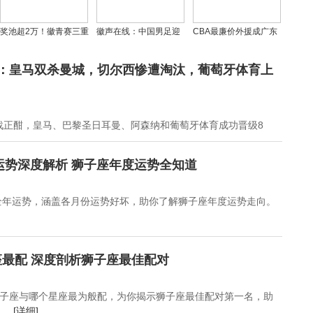
奖池超2万！徽青赛三重
徽声在线：中国男足迎
CBA最廉价外援成广东
福利全攻略
世界杯递补良机？伊朗
男篮噩梦，或影响总冠
墨西哥方案引发连锁反
军走向
定：皇马双杀曼城，切尔西惨遭淘汰，葡萄牙体育上
应
激战正酣，皇马、巴黎圣日耳曼、阿森纳和葡萄牙体育成功晋级8
年运势深度解析 狮子座年度运势全知道
3全年运势，涵盖各月份运势好坏，助你了解狮子座年度运势走向。
最配 深度剖析狮子座最佳配对
子座与哪个星座最为般配，为你揭示狮子座最佳配对第一名，助
..
[详细]