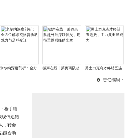
米尔纳深度剖析：全方
徽声在线丨莱奥离队赴
勇士力克奇才终结五连
位解读克洛普执教魅力
外治疗耻骨炎，期待重
败，主力复出显威力
责任编辑：
与足球变迁
返巅峰助米兰
：枪手瞄
表现低迷错
人，转会
后能否助