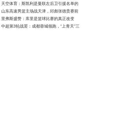
天空体育：斯凯利是曼联左后卫引援名单的
2026年底
山东高速男篮主场战天津，邱彪张德贵赛前
员；罗马诺：曼联已多次派球探考察迪奥曼德
里弗斯盛赞：库里是篮球比赛的真正改变
好互动引关注
中超第3轮战罢：成都蓉城领跑，“上青天”三
，影响力超越KD与詹姆斯
陷榜尾困境