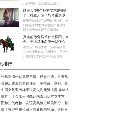
几百年前，这座皇宫还是只
维密天使8个身材要求是哪8
个，维密天使平均体重多少
斤？
维密天使就是在维密的模特们，她
们都是来时世界各地的知名模特，
拥有着天使的面孔和魔鬼的
真实的赤兔马长什么样图，当
今世界名马排名第一是什么
马？
说到马，相信大家一定不会陌生，
在古代中国的冷兵器时代，马是十
分重要的战争资源和社会资源
讯排行
张辉深情告别武汉三镇：感恩相遇，共筑辉
英超历史最佳前锋评选：萨拉赫、亨利、鲁
旅程
中国女足亚洲杯半决赛失利无缘决赛 媒体人
、C罗等巨星入围
惊喜！于金永何时能迎来泰山队本赛季首
议米利西奇去留
图赫尔的考核！友谊赛英格兰球员评分：拉
？或成王大雷理想接班人
惊！鲁能中锋位藏王牌新援未登场，合同竟
傅独秀 本怀特回归抢戏