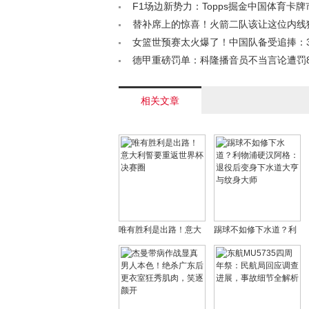
杜锋再夺总冠军？< /a>
F1场边新势力：Topps掘金中国体育卡牌市场
替补席上的惊喜！火箭二队该让这位内线
先发了吗？< /a>
女篮世预赛太火爆了！中国队备受追捧：
上座率100%！< /a>
德甲重磅罚单：科隆播音员不当言论遭罚80
协严令整改< /a>
相关文章
唯有胜利是出路！意大
踢球不如修下水道？利
利誓要重返世界杯决赛
物浦硬汉阿格：退役后
圈
变身下水道大亨与纹身
大师