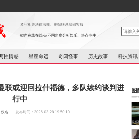
遵守相关法律法规、删帖联系底部客服
徽声在线在线-从不同角度分析娱乐、热点事件
两性情感
星座命运
奇闻怪事
历史故事
科技资讯
曼联或迎回拉什福德，多队续约谈判进
图
行中
：佚名
发布时间：2026-03-28 19:50:10