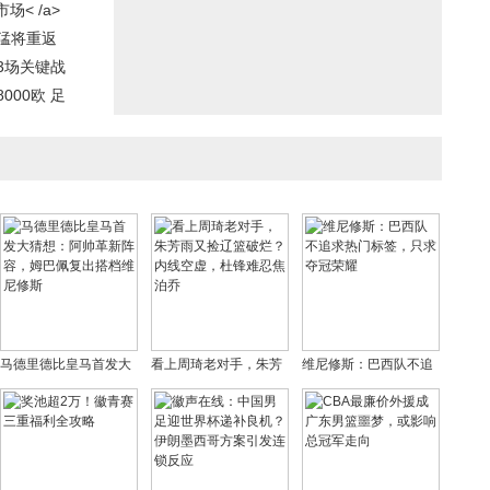
< /a>
猛将重返
3场关键战
00欧 足
马德里德比皇马首发大
看上周琦老对手，朱芳
维尼修斯：巴西队不追
猜想：阿帅革新阵容，
雨又捡辽篮破烂？内线
求热门标签，只求夺冠
姆巴佩复出搭档维尼修
空虚，杜锋难忍焦泊乔
荣耀
斯