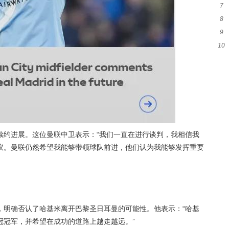
7
签至
8
一
9
友
10
者
队
续约进展。这位曼联中卫表示：“我们一直在进行谈判，我相信我
议。曼联仍然希望我能够带领球队前进，他们认为我能够发挥重要
时，明确否认了哈基米离开巴黎圣日耳曼的可能性。他表示：“哈基
冠冠军，并希望在成功的道路上越走越远。”