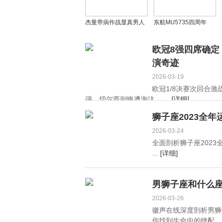
杰曼带病作战显真男人
东航MU5735四周年
本色！绝杀广东后更衣
祭：民航局回应调查进
室狂秀肌肉，笑逐颜开
展，事故细节全解析
欧冠8强四席确
演奇迹
2026-03-19
欧冠1/8决赛次回合
强，切尔西则惨遭淘汰。 ...
[详细]
狮子座2023全
2026-03-24
全面剖析狮子座202
...
[详细]
男狮子座和什么座
2026-03-26
徽声在线深度剖析男狮
你找到生命中的绝配。 .