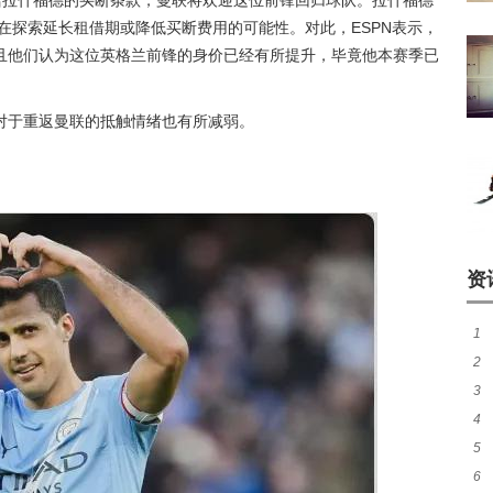
活拉什福德的买断条款，曼联将欢迎这位前锋回归球队。拉什福德
正在探索延长租借期或降低买断费用的可能性。对此，ESPN表示，
且他们认为这位英格兰前锋的身价已经有所提升，毕竟他本赛季已
对于重返曼联的抵触情绪也有所减弱。
资
1
2
煌
3
尼
4
热
5
秀
6
师