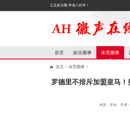
立足娱乐圈·争做八卦帝！
首页
娱乐圈事
体育圈事
首页
>
体育圈事
>
罗德里不排斥加盟皇马！
来源：未知
作者