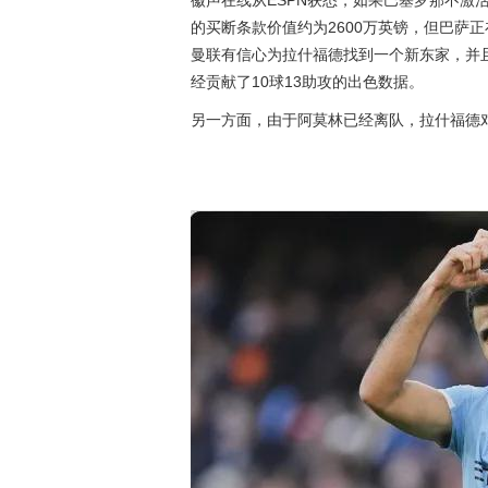
徽声在线从ESPN获悉，如果巴塞罗那不激
的买断条款价值约为2600万英镑，但巴萨
曼联有信心为拉什福德找到一个新东家，并
经贡献了10球13助攻的出色数据。
另一方面，由于阿莫林已经离队，拉什福德