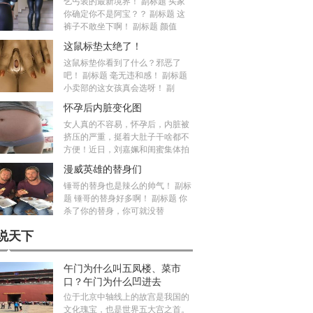
乞丐装的最新境界！ 副标题 买家
你确定你不是阿宝？？ 副标题 这
裤子不敢坐下啊！ 副标题 颜值
这鼠标垫太绝了！
这鼠标垫你看到了什么？邪恶了
吧！ 副标题 毫无违和感！ 副标题
小卖部的这女孩真会选呀！ 副
怀孕后内脏变化图
女人真的不容易，怀孕后，内脏被
挤压的严重，挺着大肚子干啥都不
方便！近日，刘嘉姵和闺蜜集体拍
漫威英雄的替身们
锤哥的替身也是辣么的帅气！ 副标
题 锤哥的替身好多啊！ 副标题 你
杀了你的替身，你可就没替
说天下
午门为什么叫五凤楼、菜市
口？午门为什么凹进去
位于北京中轴线上的故宫是我国的
文化瑰宝，也是世界五大宫之首。