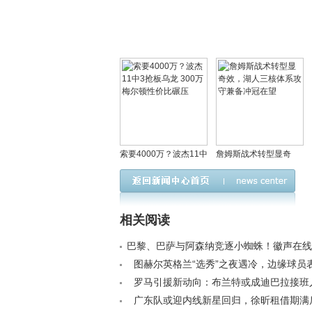
索要4000万？波杰11中
詹姆斯战术转型显奇
3抢板乌龙 300万梅尔顿
效，湖人三核体系攻守
性价比碾压
兼备冲冠在望
相关阅读
巴黎、巴萨与阿森纳竞逐小蜘蛛！徽声在线
准克瓦拉茨赫利亚< /a>
图赫尔英格兰“选秀”之夜遇冷，边缘球员
失良机< /a>
罗马引援新动向：布兰特或成迪巴拉接班
谈判暗藏三大变量< /a>
广东队或迎内线新星回归，徐昕租借期满