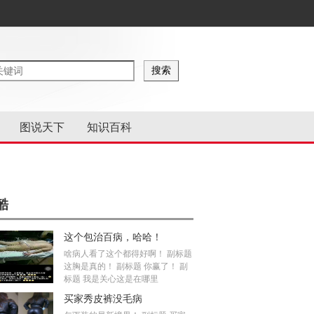
图说天下
知识百科
酷
这个包治百病，哈哈！
啥病人看了这个都得好啊！ 副标题
这胸是真的！ 副标题 你赢了！ 副
标题 我是关心这是在哪里
买家秀皮裤没毛病