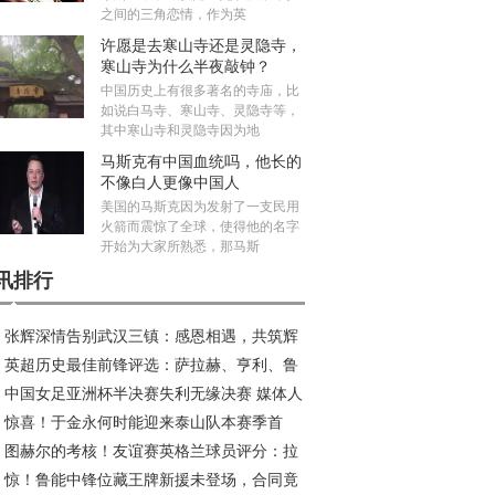
之间的三角恋情，作为英
许愿是去寒山寺还是灵隐寺，
寒山寺为什么半夜敲钟？
中国历史上有很多著名的寺庙，比
如说白马寺、寒山寺、灵隐寺等，
其中寒山寺和灵隐寺因为地
马斯克有中国血统吗，他长的
不像白人更像中国人
美国的马斯克因为发射了一支民用
火箭而震惊了全球，使得他的名字
开始为大家所熟悉，那马斯
讯排行
张辉深情告别武汉三镇：感恩相遇，共筑辉
英超历史最佳前锋评选：萨拉赫、亨利、鲁
旅程
中国女足亚洲杯半决赛失利无缘决赛 媒体人
、C罗等巨星入围
惊喜！于金永何时能迎来泰山队本赛季首
议米利西奇去留
图赫尔的考核！友谊赛英格兰球员评分：拉
？或成王大雷理想接班人
惊！鲁能中锋位藏王牌新援未登场，合同竟
傅独秀 本怀特回归抢戏