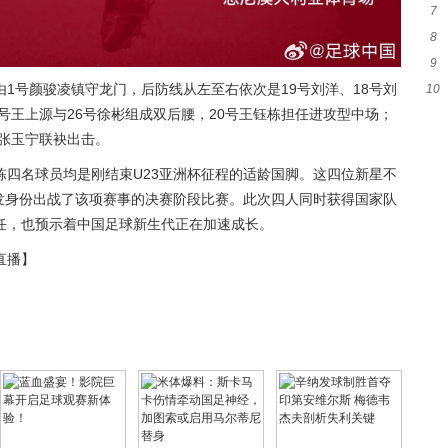
7
签至
8
一
9
友
1号颜骏凌镇守龙门，后防线从左至右依次是19号刘洋、18号刘
10
者
6号王上源与26号徐彬组成双后腰，20号王钰栋担任进攻型中场；
队
号张玉宁联袂出击。
栋四名球员均是刚结束U23亚洲杯征程的适龄国脚。这四位新星不
首发身份出战了该项赛事的决赛阶段比赛。此次四人同时获得国家队
任，也预示着中国足球新生代正在加速成长。
直播】