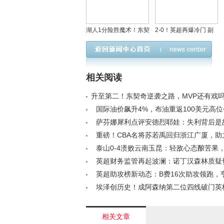
湖人1分险胜魔术！东契
2-0！英超再爆冷门 副
奇33分却遭禁赛，詹姆
班长狼队掀翻争四劲旅
斯关键球权立功，肯纳
曼联迎登三甲绝佳良机
德三分绝杀
相关阅读
升至第二！东契奇逆袭之路，MVP还有戏吗？<
国际油价飙升4%，布油重返100美元高位< 
萨芬娜犀利点评安德烈耶娃：失利背后是
心理崩盘？< /a>
重磅！CBA名将苏若禹回归浙江广厦，助
力卫冕< /a>
泰山0-4溃败云南玉昆：轻敌心态酿苦果
遭质疑< /a>
英超财务监管再起波澜：诺丁汉森林质疑
罚过轻或引发行业变革< /a>
英超助攻榜新动态：B费16次助攻领跑，
位岌岌可危？< /a>
埃泽创历史！成阿森纳第二位四线破门英
员，追平沃尔科特神迹< /a>
相关文章