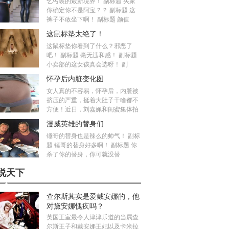
乞丐装的最新境界！ 副标题 买家
你确定你不是阿宝？？ 副标题 这
裤子不敢坐下啊！ 副标题 颜值
这鼠标垫太绝了！
这鼠标垫你看到了什么？邪恶了
吧！ 副标题 毫无违和感！ 副标题
小卖部的这女孩真会选呀！ 副
怀孕后内脏变化图
女人真的不容易，怀孕后，内脏被
挤压的严重，挺着大肚子干啥都不
方便！近日，刘嘉姵和闺蜜集体拍
漫威英雄的替身们
锤哥的替身也是辣么的帅气！ 副标
题 锤哥的替身好多啊！ 副标题 你
杀了你的替身，你可就没替
说天下
查尔斯其实是爱戴安娜的，他
对黛安娜愧疚吗？
英国王室最令人津津乐道的当属查
尔斯王子和戴安娜王妃以及卡米拉