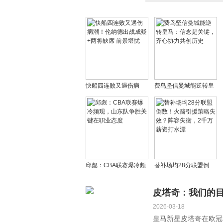
快船四连败又遇伤病
费鸟坚信曼城能逆转皇
潮！伦纳德出战成疑+两
马：信念是关键，齐心
将缺席 前景堪忧
协力共创历史
邱彪：CBA联赛爆冷频
替补场均28分联盟倒
现，山东队争胜关键在
数！火箭引援策略失
职业态度
效？阵容失衡，2千万薪
皮塔奇：我们的
资打水漂
2026-03-18
皇马新星皮塔奇在欧冠