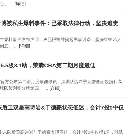
 ...
[详细]
一博被私生爆料事件：已采取法律行动，坚决追责
生爆料事件发布声明，称已报警并提起民事诉讼，坚决维护艺人
底。 ...
[详细]
分5.5板3.1助，荣膺CBA第二期月度最佳
BA官方公布第二期月度最佳球员，深圳队贺希宁凭借全面数据和高
队暂列积分榜第四。 ...
[详细]
东后卫双星高诗岩&于德豪状态低迷，合计7投0中仅
，山东队后卫高诗岩与于德豪表现不佳，合计7投0中仅得1分，球队