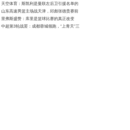
天空体育：斯凯利是曼联左后卫引援名单的
2026年底
山东高速男篮主场战天津，邱彪张德贵赛前
员；罗马诺：曼联已多次派球探考察迪奥曼德
里弗斯盛赞：库里是篮球比赛的真正改变
好互动引关注
中超第3轮战罢：成都蓉城领跑，“上青天”三
，影响力超越KD与詹姆斯
陷榜尾困境