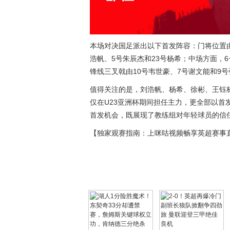
本场对决国足派出以下首发阵容：门将位置由
浩帆、5号朱辰杰和23号杨希；中场方面，
锋线三叉戟由10号韦世豪、7号谢文能和9
值得关注的是，刘浩帆、杨希、徐彬、王钰
仅在U23亚洲杯期间担任主力，更全部以
首发机会，既展现了教练组对年轻球员的信
【独家观赛指南：上咪咕视频畅享英超赛事