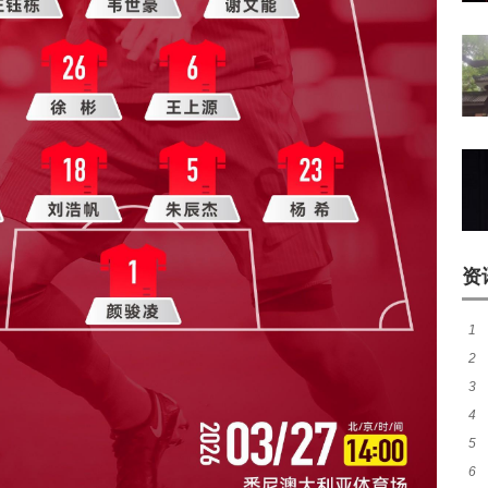
资
1
2
煌
3
尼
4
热
5
秀
6
师