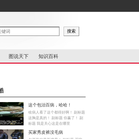
图说天下
知识百科
酷
这个包治百病，哈哈！
啥病人看了这个都得好啊！ 副标题
这胸是真的！ 副标题 你赢了！ 副
标题 我是关心这是在哪里
买家秀皮裤没毛病