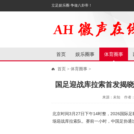
立足娱乐圈·争做八卦帝！
首页
娱乐圈事
体育圈事
首页
>
体育圈事
>
国足迎战库拉索首发揭晓
来源：未知
作者
北京时间3月27日下午14时整，2026国
场迎战库拉索队。赛前一小时，中国足协通