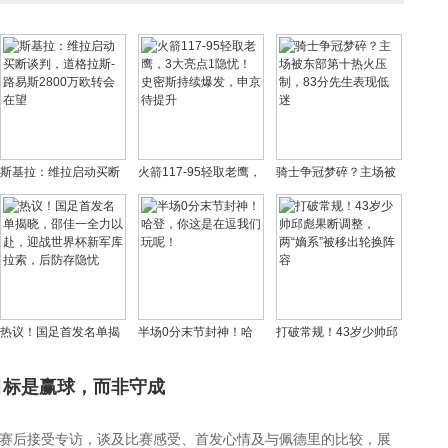
斯基拉：维拉启动买断
火箭117-95轻取老鹰，
骑士争冠梦碎？主场被
谈判，道格拉斯-路易斯
3大亮点1隐忧！史密斯
东部第十热火压制，83
2800万欧转会在望
持续爆发，申京待提升
分先生表现低迷
热议！国足首发名单揭
半场0分末节封神！哈
打破常规！43岁少帅邱
晓，邵佳一全力以赴，
登，你这是在逗我们玩
彪果断调整，两“嫡系”被
迎战世界杯新军库拉
呢！
移出轮换阵容
目标是赢球，而非守成
索，后防存隐忧
赛后接受专访，谈及比赛感受、首发心情及与佩德里的比较，展