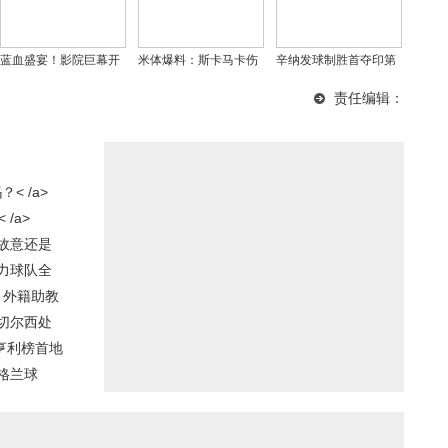
蓝血盛宴！影院巨幕开
米体爆料：斯卡马卡伤
辛纳发球制胜首夺印第
启足球观赛新体验！
情牵动国足神经，加图
安维尔斯 梅德韦杰夫剖
责任编辑：
索或启用马尔蒂尼替身
析失利关键
 /a>
/a>
故意还是
力球队全
，外籍助教
切尔西处
亨利榜首地
格兰球