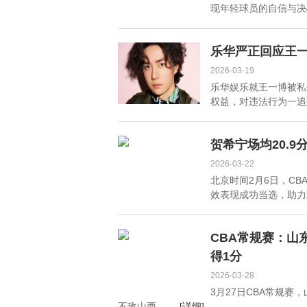
现年轻球员的自信与决心。
乐华严正回应王
2026-03-19
乐华娱乐就王一博被私
权益，对违法行为一追到
贺希宁场均20.9
2026-03-22
北京时间2月6日，C
效表现成功当选，助力球
CBA常规赛：山
得1分
2026-03-28
3月27日CBA常规赛
不敌山西。 ...
[详细]