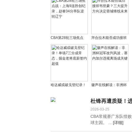
CBA第28轮三场焦点
拜合拉木能否成功接班
战：上海9连胜创纪录，
韦世豪？三大提升方向
赵睿34分率队逆转辽宁
决定蓉城锋线未来
哈达威或破戈登纪录！
徽声在线解读：非洲杯
单场7三分成常态，掘金
冠军改判风波，塞内加
老将底薪签约超值
尔违规离场成关键
杜锋再遭质疑！
2026-03-25
CBA常规赛广东队惜
球主因。 ...
[详细]