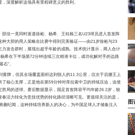
度，深度解析这场具有里程碑意义的胜利。
。邵佳一竟同时派遣徐彬、杨希、王钰栋三名U23球员进入首发阵
种大胆的用人策略在比赛中得到完美验证——由21岁徐彬与23
主力攻击群时，展现出超乎年龄的成熟。技术统计显示，两人合计
是杨希在下半场第72分钟连续三次精准卡位，成功化解对手的边路
基石"。
到黄牌，但其全场覆盖面积达到惊人的11.3公里，仅次于后腰王上
供了核心支撑，正是他在第59分钟对库拉索中卫的持续压迫，迫使
胜局的进球。赛后数据显示，国足首发阵容平均年龄26.2岁，较
，青春活力转化为竞技优势的转化路径清晰可见。更值得关注的是，
图
小将蒯纪闻，这种持续培养新人的决心，为中国足球人才储备注入