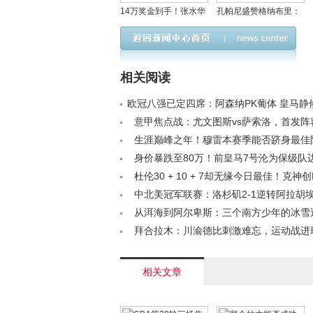
14万奖金到手！张水华
孔帕尼盛赞格纳布里：
高情商夺冠 现场高呼为
被低估的进攻利器，四
丽水人民加油
球大胜彰显拜仁实力
相关阅读
欧冠八强已定四席：阿森纳PK葡体 皇马静
演经典< /a>
意甲焦点战：尤文图斯vs萨索洛，首发阵
/a>
生涯巅峰之年！穆雷本赛季能否跻身最佳
/a>
身价暴跌至80万！前皇马7号沦为保级队
甲10场0球< /a>
杜伦30 + 10 + 7却无缘今日最佳！克神创
纪录强势当选< /a>
中北美冠军联赛：洛杉矶2-1逆转阿拉胡
维-马丁内斯绝杀< /a>
从洱海到阿尔卑斯：三个南方少年的冰雪
｜米兰冬残奥会特别报道< /a>
拜合拉木：川渝德比刺激难忘，运动战进
/a>
相关文章