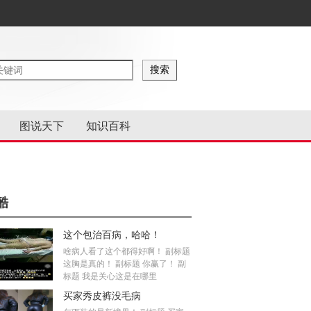
图说天下
知识百科
酷
这个包治百病，哈哈！
啥病人看了这个都得好啊！ 副标题
这胸是真的！ 副标题 你赢了！ 副
标题 我是关心这是在哪里
买家秀皮裤没毛病