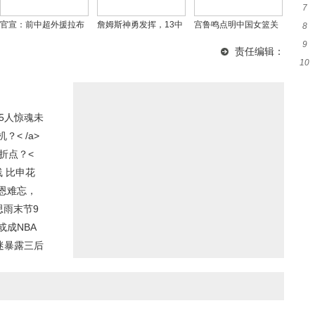
7
荣
官宣：前中超外援拉布
詹姆斯神勇发挥，13中
宫鲁鸣点明中国女篮关
8
用
亚德自由转会加盟科林
7砍18分助湖人力克火
键短板！24岁新星发
9
近
责任编辑：
蒂安
箭
声，这2大难题亟待解决
10
赛
成
5人惊魂未
< /a>
折点？<
 比申花
恩难忘，
思雨末节9
成NBA
迷暴露三后