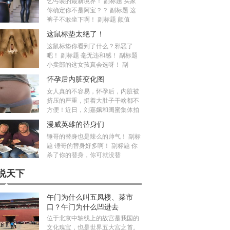
乞丐装的最新境界！ 副标题 买家
你确定你不是阿宝？？ 副标题 这
裤子不敢坐下啊！ 副标题 颜值
这鼠标垫太绝了！
这鼠标垫你看到了什么？邪恶了
吧！ 副标题 毫无违和感！ 副标题
小卖部的这女孩真会选呀！ 副
怀孕后内脏变化图
女人真的不容易，怀孕后，内脏被
挤压的严重，挺着大肚子干啥都不
方便！近日，刘嘉姵和闺蜜集体拍
漫威英雄的替身们
锤哥的替身也是辣么的帅气！ 副标
题 锤哥的替身好多啊！ 副标题 你
杀了你的替身，你可就没替
说天下
午门为什么叫五凤楼、菜市
口？午门为什么凹进去
位于北京中轴线上的故宫是我国的
文化瑰宝，也是世界五大宫之首。