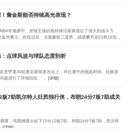
耀！詹金斯能否持续高光表现？
NBA常规赛中，坐镇主场的底特律活塞展现出了强大的战斗力，
力克金州勇士。此役过后，活塞豪取三连胜，战绩攀升至51胜19负，
局：点球风波与球队态度剖析
在意甲第30轮赛后新闻发布会上，对比赛中的拖延时间、轻敌质
题进行了详细回应。 ...
[详细]
12板7助凯尔特人狂胜独行侠，布朗24分7板7助成关
常规赛，塔图姆复出砍下15分12板7助，布朗24分7板7助，凯尔特
.
[详细]