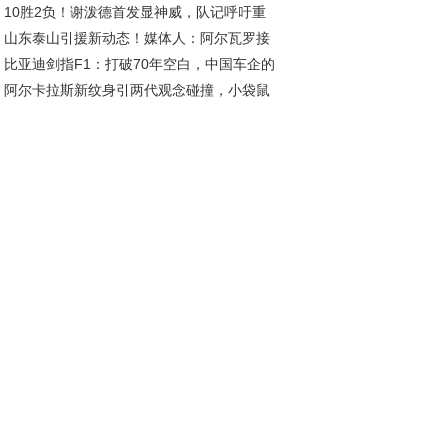
10胜2负！谢泼德首发显神威，队记呼吁重
耀之约
山东泰山引援新动态！媒体人：阿尔瓦罗接
，乌度卡需认清形势
比亚迪剑指F1：打破70年空白，中国车企的
加盟，自由身且薪资诱人
阿尔卡拉斯新纹身引两代观念碰撞，小袋鼠
车梦想与挑战
荣耀新印记