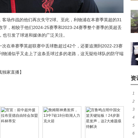
客场作战的他们再次失守2球。至此，利物浦在本赛季英超的31
，相较于他们2024-25赛季和2023-24赛季整个赛季的英超丢
差，也引发了球迷和媒体的广泛关注。
在单赛季英超联赛中丢球数超过42个，还要追溯到2022-23赛
，利物浦似乎又走上了这条丢球过多的老路，这无疑给球队的防守端
线独家直播】
资
1
2
煌
3
热
4
窗
5
加
6
统