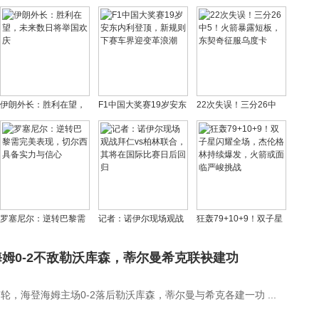
伊朗外长：胜利在望，
F1中国大奖赛19岁安东
22次失误！三分26中
未来数日将举国欢庆
内利登顶，新规则下赛
5！火箭暴露短板，东契
车界迎变革浪潮
奇征服乌度卡
罗塞尼尔：逆转巴黎需
记者：诺伊尔现场观战
狂轰79+10+9！双子星
完美表现，切尔西具备
拜仁vs柏林联合，其将
闪耀全场，杰伦格林持
实力与信心
在国际比赛日后回归
续爆发，火箭或面临严
姆0-2不敌勒沃库森，蒂尔曼希克联袂建功
峻挑战
轮，海登海姆主场0-2落后勒沃库森，蒂尔曼与希克各建一功 ...