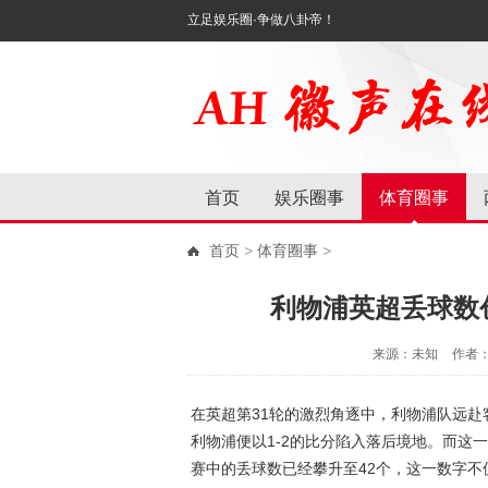
立足娱乐圈·争做八卦帝！
首页
娱乐圈事
体育圈事
首页
>
体育圈事
>
利物浦英超丢球数
来源：未知
作者
在英超第31轮的激烈角逐中，利物浦队远赴
利物浦便以1-2的比分陷入落后境地。而这
赛中的丢球数已经攀升至42个，这一数字