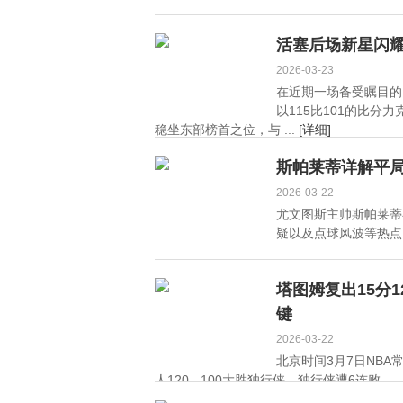
活塞后场新星闪
2026-03-23
在近期一场备受瞩目的
以115比101的比分
稳坐东部榜首之位，与 ...
[详细]
斯帕莱蒂详解平
2026-03-22
尤文图斯主帅斯帕莱蒂
疑以及点球风波等热点问
塔图姆复出15分
键
2026-03-22
北京时间3月7日NBA
人120 - 100大胜独行侠，独行侠遭6连败。 ..