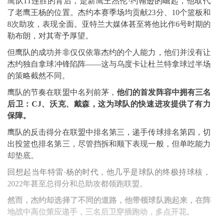
鹰队11连胜的背后，是新鹰王杰伦·约翰逊的崛起，他取代
了老鹰王杨的位置。杰约本赛季场均贡献23分、10个篮板和
8次助攻，表现全面。亚特兰大媒体甚至将他比作6号时期的
勒布朗，对其寄予厚望。
但鹰队的成功并非仅仅依靠杰约的个人能力，他们并没有让
杰约独自拿球冲锋陷阵——这与乌度卡让杜兰特拿球过半场
的策略截然不同。
鹰队的节奏在联盟中名列前茅，
他们的首发阵容中拥有三名
后卫：CJ、沃克、戴森，这为球队的快速进攻提供了有力
保障。
鹰队的反击得分在联盟中排名第三，递手传球排名第四，切
出投篮也排名第三，尽管挡拆和顺下表现一般，但单吃能力
却垫底。
回想起当年特雷·杨的时代，他几乎是球队的终极持球核，
2022年甚至总得分和总助攻都领跑联盟。
然而，杰约却选择了不同的道路，他带领球队跑起来，在阵
地战中高位策应递手，三名后卫穿插跑动，多点开花。