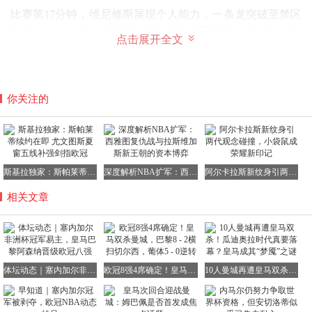
比赛第17分钟，维尼修斯展现个人能力，一条龙突破至禁区
劲射中柱，随后补射时被B席门线用手臂解围。经过VAR回
点击展开全文
放，裁判判定此球不越位，B席手球犯规，不仅被判罚点球
还直接红牌罚下。维尼修斯主罚点球一蹴而就，为皇马取得
领先。
你关注的
第41分钟，曼城利用战术角球发起攻势。多库转身摆脱防守
后横传门前，哈兰德抢点射门得手，将比分扳平。
斯基拉独家：斯帕莱蒂续约在即 尤文图斯夏窗五线补强剑指欧冠
深度解析NBA扩军：西雅图复仇战与拉斯维加斯新王朝的资本博弈
阿尔卡拉斯新纹身引两代观念碰撞，小袋鼠成荣耀新印记
比赛进入伤停补时阶段，第90+3分钟，琼阿梅尼右路送出精
相关文章
准传中，维尼修斯包抄垫射破门，帮助皇马锁定胜局，最终
比分定格在2比1。
据徽声在线统计，自维尼修斯欧冠首秀以来，他在欧冠淘汰
赛阶段已经直接参与28球，这一数据在同期球员中位居榜
体坛动态｜塞内加尔非洲杯冠军易主，皇马巴黎阿森纳晋级欧冠八强
欧冠8强4席确定！皇马双杀曼城，巴黎8 - 2横扫切尔西，葡体5 - 0逆转
10人曼城再遭皇马双杀！瓜迪奥拉时代真要落幕？皇马成其“梦魇”之谜
首。排在次席的是姆巴佩（22球），第三位是德布劳内和莱
万（均为21球）。